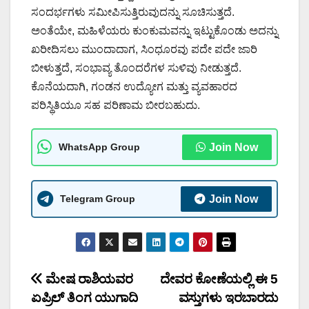
ಸಂದರ್ಭಗಳು ಸಮೀಪಿಸುತ್ತಿರುವುದನ್ನು ಸೂಚಿಸುತ್ತದೆ.
ಅಂತೆಯೇ, ಮಹಿಳೆಯರು ಕುಂಕುಮವನ್ನು ಇಟ್ಟುಕೊಂಡು ಅದನ್ನು
ಖರೀದಿಸಲು ಮುಂದಾದಾಗ, ಸಿಂಧೂರವು ಪದೇ ಪದೇ ಜಾರಿ
ಬೀಳುತ್ತದೆ, ಸಂಭಾವ್ಯ ತೊಂದರೆಗಳ ಸುಳಿವು ನೀಡುತ್ತದೆ.
ಕೊನೆಯದಾಗಿ, ಗಂಡನ ಉದ್ಯೋಗ ಮತ್ತು ವ್ಯವಹಾರದ
ಪರಿಸ್ಥಿತಿಯೂ ಸಹ ಪರಿಣಾಮ ಬೀರಬಹುದು.
WhatsApp Group
Join Now
Telegram Group
Join Now
Post
ಮೇಷ ರಾಶಿಯವರ
ದೇವರ ಕೋಣೆಯಲ್ಲಿ ಈ 5
ಏಪ್ರಿಲ್ ತಿಂಗ ಯುಗಾದಿ
ವಸ್ತುಗಳು ಇರಬಾರದು