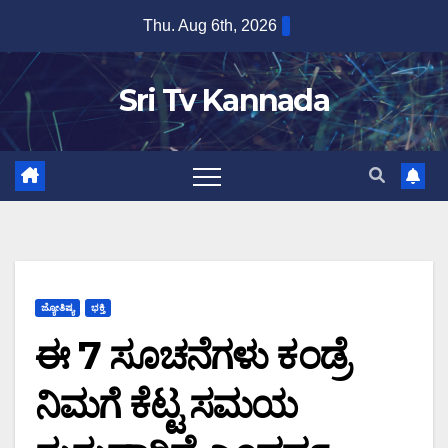
Skip
Thu. Aug 6th, 2026
to
content
Sri Tv Kannada
ಜ್ಯೋತಿಷ್ಯ
ಭಕ್ತಿ
ಈ 7 ಸೂಚನೆಗಳು ಕಂಡ್ರೆ
ನಿಮಗೆ ಕೆಟ್ಟ ಸಮಯ