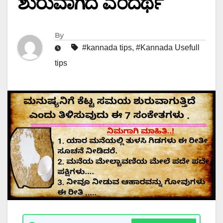
ಶುರುವಾಗಿದೆ ಎಂದರ್ಥ
By
#kannada tips
,
#Kannada Usefull
tips