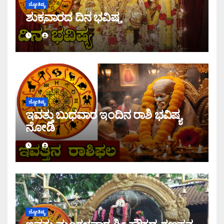
ಜ್ಯೋತಿಷ್ಯ
ಶುಕ್ರವಾರದ ದಿನ ಭವಿಷ್ಯ
ಜ್ಯೋತಿಷ್ಯ
ಇವತ್ತು ಬುಧವಾರ ಇಂದಿನ ರಾಶಿ ಭವಿಷ್ಯ
ನೋಡಿ
ಜ್ಯೋತಿಷ್ಯ