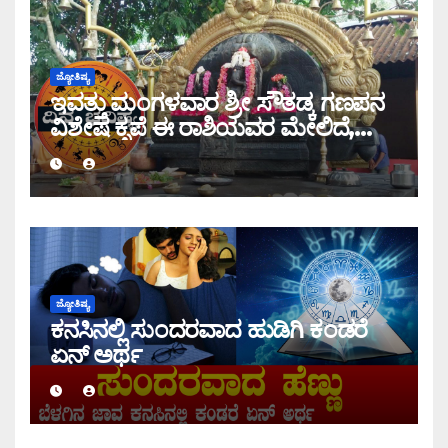
ಜ್ಯೋತಿಷ್ಯ
ಇವತ್ತು ಮಂಗಳವಾರ ಶ್ರೀ ಸೌತಡ್ಕ ಗಣಪನ
ವಿಶೇಷ ಕೃಪೆ ಈ ರಾಶಿಯವರ ಮೇಲಿದೆ,
ಇಂದಿನ ರಾಶಿ ಭವಿಷ್ಯ ತಿಳಿಯಿರಿ
ಜ್ಯೋತಿಷ್ಯ
ಕನಸಿನಲ್ಲಿ ಸುಂದರವಾದ ಹುಡಿಗಿ ಕಂಡರೆ
ಏನ್ ಅರ್ಥ