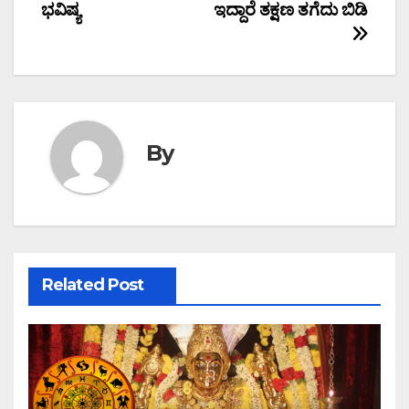
navigation
ಭವಿಷ್ಯ
ಇದ್ದಾರೆ ತಕ್ಷಣ ತಗೆದು ಬಿಡಿ
By
Related Post