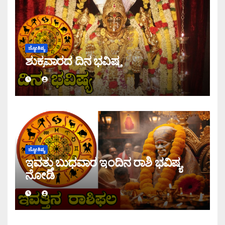
ಜ್ಯೋತಿಷ್ಯ
ಶುಕ್ರವಾರದ ದಿನ ಭವಿಷ್ಯ
ಜ್ಯೋತಿಷ್ಯ
ಇವತ್ತು ಬುಧವಾರ ಇಂದಿನ ರಾಶಿ ಭವಿಷ್ಯ
ನೋಡಿ