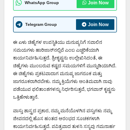
WhatsApp Group
Join Now
Telegram Group
Join Now
ಈ ಏಳು ಚಿಹ್ನೆಗಳ ಉಪಸ್ಥಿತಿಯು ಮನುಷ್ಯನಿಗೆ ಸವಾಲಿನ
ಸಮಯಗಳು ಹಾರಿಜಾನ್‌ನಲ್ಲಿವೆ ಎಂಬ ಎಚ್ಚರಿಕೆಯಾಗಿ
ಕಾರ್ಯನಿರ್ವಹಿಸುತ್ತದೆ. ಶ್ರೀಕೃಷ್ಣನು ಉಲ್ಲೇಖಿಸಿದಂತೆ, ಈ
ಚಿಹ್ನೆಗಳು ಮುಂಬರುವ ಕಷ್ಟದ ಸಮಯಗಳಿಗೆ ಮುನ್ನುಡಿಯಾಗಿದೆ.
ಈ ಚಿಹ್ನೆಗಳು ಪ್ರಕಟವಾದಾಗ ಮನುಷ್ಯ ಜಾಗರೂಕ ಮತ್ತು
ಜಾಗರೂಕರಾಗಿರಬೇಕು. ನಮ್ಮ ಕ್ರಿಯೆಗಳು ಅಂತಿಮವಾಗಿ ನಾವು
ಪಡೆಯುವ ಫಲಿತಾಂಶಗಳನ್ನು ನಿರ್ಧರಿಸುತ್ತವೆ, ಭಗವಾನ್ ಕೃಷ್ಣನು
ಒತ್ತಿಹೇಳುತ್ತಾನೆ.
ವಾಸ್ತು ಶಾಸ್ತ್ರದ ಪ್ರಕಾರ, ನಮ್ಮ ಮನೆಯೊಳಗಿನ ವಸ್ತುಗಳು ನಮ್ಮ
ಜೀವನದಲ್ಲಿ ಹೊಸ ಹಂತದ ಆರಂಭದ ಸೂಚಕಗಳಾಗಿ
ಕಾರ್ಯನಿರ್ವಹಿಸುತ್ತವೆ. ಪವಿತ್ರವಾದ ತುಳಸಿ ಸಸ್ಯವು ಗಮನಾರ್ಹ