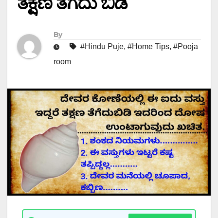
ತಕ್ಷಣ ತಗೆದು ಬಿಡಿ
By
#Hindu Puje
,
#Home Tips
,
#Pooja
room