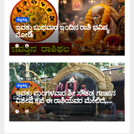
ಜ್ಯೋತಿಷ್ಯ
ಇವತ್ತು ಬುಧವಾರ ಇಂದಿನ ರಾಶಿ ಭವಿಷ್ಯ
ನೋಡಿ
ಜ್ಯೋತಿಷ್ಯ
ಇವತ್ತು ಮಂಗಳವಾರ ಶ್ರೀ ಸೌತಡ್ಕ ಗಣಪನ
ವಿಶೇಷ ಕೃಪೆ ಈ ರಾಶಿಯವರ ಮೇಲಿದೆ,
ಇಂದಿನ ರಾಶಿ ಭವಿಷ್ಯ ತಿಳಿಯಿರಿ