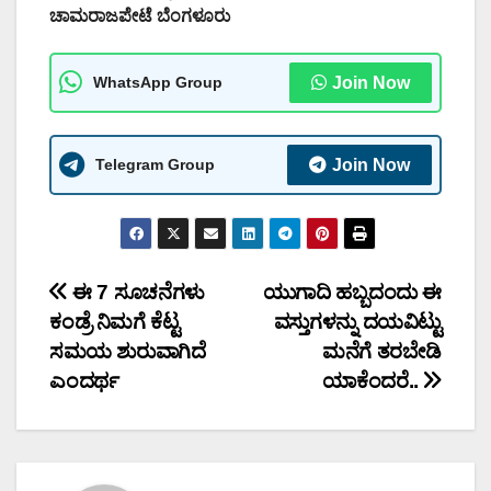
ಚಾಮರಾಜಪೇಟೆ ಬೆಂಗಳೂರು
WhatsApp Group
Join Now
Telegram Group
Join Now
Post
ಈ 7 ಸೂಚನೆಗಳು
ಯುಗಾದಿ ಹಬ್ಬದಂದು ಈ
ಕಂಡ್ರೆ ನಿಮಗೆ ಕೆಟ್ಟ
ವಸ್ತುಗಳನ್ನು ದಯವಿಟ್ಟು
navigation
ಸಮಯ ಶುರುವಾಗಿದೆ
ಮನೆಗೆ ತರಬೇಡಿ
ಎಂದರ್ಥ
ಯಾಕೆಂದರೆ..