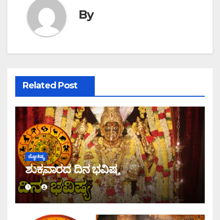
By
Related Post
ಜ್ಯೋತಿಷ್ಯ
ಶುಕ್ರವಾರದ ದಿನ ಭವಿಷ್ಯ