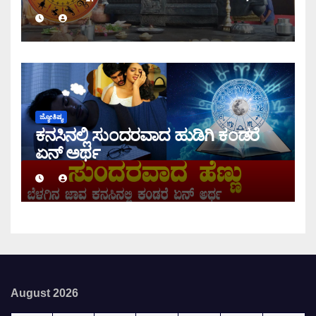
ಇಂದಿನ ರಾಶಿ ಭವಿಷ್ಯ ತಿಳಿಯಿರಿ
ಜ್ಯೋತಿಷ್ಯ
ಕನಸಿನಲ್ಲಿ ಸುಂದರವಾದ ಹುಡಿಗಿ ಕಂಡರೆ
ಏನ್ ಅರ್ಥ
August 2026