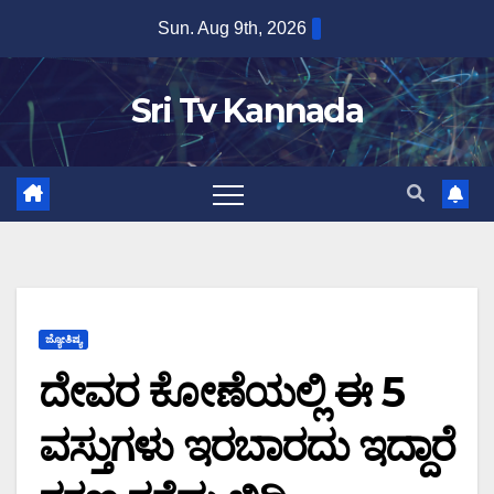
Skip
Sun. Aug 9th, 2026
to
content
Sri Tv Kannada
ಜ್ಯೋತಿಷ್ಯ
ದೇವರ ಕೋಣೆಯಲ್ಲಿ ಈ 5
ವಸ್ತುಗಳು ಇರಬಾರದು ಇದ್ದಾರೆ