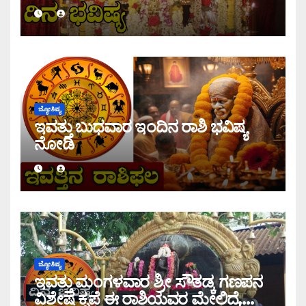
ಜ್ಯೋತಿಷ್ಯ
ಇವತ್ತು ಬುಧವಾರ ಇಂದಿನ ರಾಶಿ ಭವಿಷ್ಯ
ನೋಡಿ
ಜ್ಯೋತಿಷ್ಯ
ಇವತ್ತು ಮಂಗಳವಾರ ಶ್ರೀ ಸೌತಡ್ಕ ಗಣಪನ
ವಿಶೇಷ ಕೃಪೆ ಈ ರಾಶಿಯವರ ಮೇಲಿದೆ,