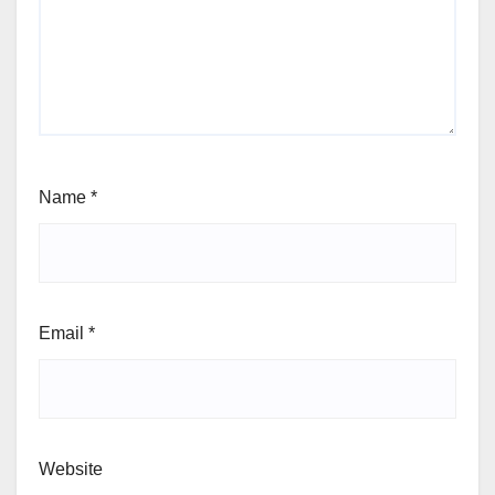
Name
*
Email
*
Website