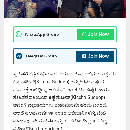
WhatsApp Group
Join Now
Telegram Group
Join Now
ಸ್ನೇಹಿತರೆ ಕನ್ನಡ ಸಿನಿಮಾ ರಂಗದ ಬಾದ್ ಷಾ ಅಭಿನಯ ಚಕ್ರವರ್ತಿ
ಕಿಚ್ಚ ಸುದೀಪ್(Kiccha Sudeep) ತಮ್ಮ 50ನೇ ವರ್ಷದ
ವಸಂತಕ್ಕೆ ಕಾಲಿಟ್ಟಿದ್ದು, ಅಭಿಮಾನಿಗಳು ಕುಟುಂಬಸ್ಥರು ಹಾಗೂ
ಸ್ನೇಹಿತರ ವತಿಯಿಂದ ಕಿಚ್ಚ ಸುದೀಪ್(Kiccha Sudeep)
ಅವರಿಗೆ ಶುಭಾಶಯಗಳು ಮಹಾಪೂರವೇ ಹರಿದು ಬಂದಿದೆ.
ಅಲ್ಲದೆ ಹಲವು ವರ್ಷಗಳ ನಂತರ ಅಭಿಮಾನಿಗಳನ್ನು ಭೇಟಿ
ಮಾಡುವುದಾಗಿ ಮಾಹಿತಿಯನ್ನು ಹಂಚಿಕೊಂಡಿದ್ದಂತಹ ಕಿಚ್ಚ
ಸುದೀಪ್(Kiccha Sudeep)