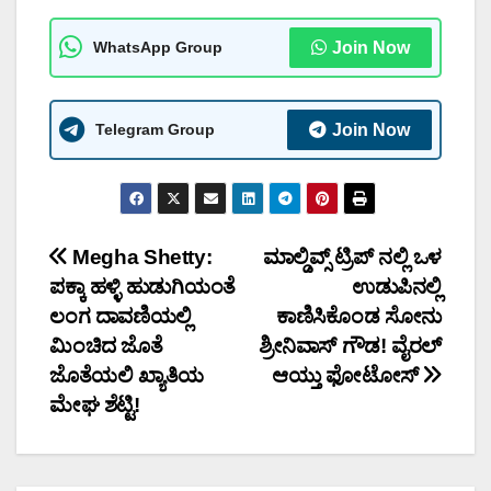
WhatsApp Group
Join Now
Telegram Group
Join Now
Post
Megha Shetty:
ಮಾಲ್ಡಿವ್ಸ್ ಟ್ರಿಪ್ ನಲ್ಲಿ ಒಳ
ಪಕ್ಕಾ ಹಳ್ಳಿ ಹುಡುಗಿಯಂತೆ
ಉಡುಪಿನಲ್ಲಿ
navigation
ಲಂಗ ದಾವಣಿಯಲ್ಲಿ
ಕಾಣಿಸಿಕೊಂಡ ಸೋನು
ಮಿಂಚಿದ ಜೊತೆ
ಶ್ರೀನಿವಾಸ್ ಗೌಡ! ವೈರಲ್
ಜೊತೆಯಲಿ ಖ್ಯಾತಿಯ
ಆಯ್ತು ಫೋಟೋಸ್
ಮೇಘ ಶೆಟ್ಟಿ!