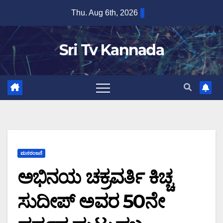
Skip
Thu. Aug 6th, 2026
to
content
Sri Tv Kannada
ಮನರಂಜನೆ
ಅಭಿನಯ ಚಕ್ರವರ್ತಿ ಕಿಚ್ಚ
ಸುದೀಪ್ ಅವರ 50ನೇ