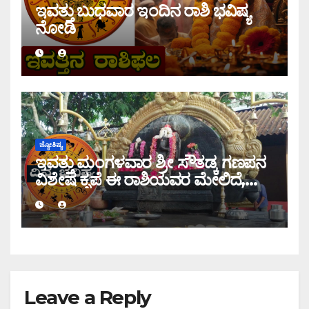
ಇವತ್ತು ಬುಧವಾರ ಇಂದಿನ ರಾಶಿ ಭವಿಷ್ಯ
ನೋಡಿ
ಜ್ಯೋತಿಷ್ಯ
ಇವತ್ತು ಮಂಗಳವಾರ ಶ್ರೀ ಸೌತಡ್ಕ ಗಣಪನ
ವಿಶೇಷ ಕೃಪೆ ಈ ರಾಶಿಯವರ ಮೇಲಿದೆ,
ಇಂದಿನ ರಾಶಿ ಭವಿಷ್ಯ ತಿಳಿಯಿರಿ
Leave a Reply