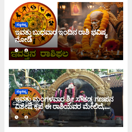
ಜ್ಯೋತಿಷ್ಯ
ಇವತ್ತು ಬುಧವಾರ ಇಂದಿನ ರಾಶಿ ಭವಿಷ್ಯ
ನೋಡಿ
ಜ್ಯೋತಿಷ್ಯ
ಇವತ್ತು ಮಂಗಳವಾರ ಶ್ರೀ ಸೌತಡ್ಕ ಗಣಪನ
ವಿಶೇಷ ಕೃಪೆ ಈ ರಾಶಿಯವರ ಮೇಲಿದೆ,
ಇಂದಿನ ರಾಶಿ ಭವಿಷ್ಯ ತಿಳಿಯಿರಿ