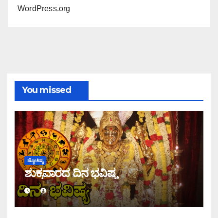
WordPress.org
You missed
ಜ್ಯೋತಿಷ್ಯ
ಶುಕ್ರವಾರದ ದಿನ ಭವಿಷ್ಯ