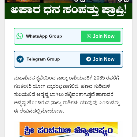
WhatsApp Group
Join Now
Telegram Group
Join Now
ಮಹಾಶಿವನ ಕೃಪೆಯಿಂದ ನಾಲ್ಕು ರಾಶಿಯವರಿಗೆ 2035 ರವರೆಗೆ
ಗಜಕೇಸರಿ ಯೋಗ ಪ್ರಾರಂಭವಾಗಲಿದೆ. ಹಣದ ಸುರಿಮಳೆ
ಸುರಿಯಲಿದೆ ಅದೃಷ್ಟ ಬಾಗಿಲು ತಟ್ಟಿದಂತಾಗುತ್ತದೆ ಹಾಗಾದರೆ
ಅದೃಷ್ಟ ಹೊಂದಿರುವ ನಾಲ್ಕು ರಾಶಿಗಳು ಯಾವುವು ಎಂಬುದನ್ನು
ಈ ಲೇಖನದಲ್ಲಿ ನೋಡೋಣ.