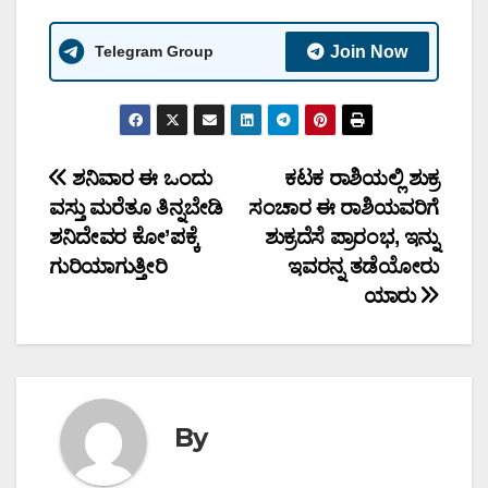
Telegram Group
Join Now
Post
ಶನಿವಾರ ಈ ಒಂದು
ಕಟಕ ರಾಶಿಯಲ್ಲಿ ಶುಕ್ರ
ವಸ್ತು ಮರೆತೂ ತಿನ್ನಬೇಡಿ
ಸಂಚಾರ ಈ ರಾಶಿಯವರಿಗೆ
navigation
ಶನಿದೇವರ ಕೋ’ಪಕ್ಕೆ
ಶುಕ್ರದೆಸೆ ಪ್ರಾರಂಭ, ಇನ್ನು
ಗುರಿಯಾಗುತ್ತೀರಿ
ಇವರನ್ನ ತಡೆಯೋರು
ಯಾರು
By