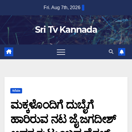
Skip
Fri. Aug 7th, 2026
to
content
Sri Tv Kannada
ಸಿನೆಮಾ
ಮಕ್ಕಳೊಂದಿಗೆ ದುಬೈಗೆ
ಹಾರಿರುವ ನಟ ಜೈ ಜಗದೀಶ್