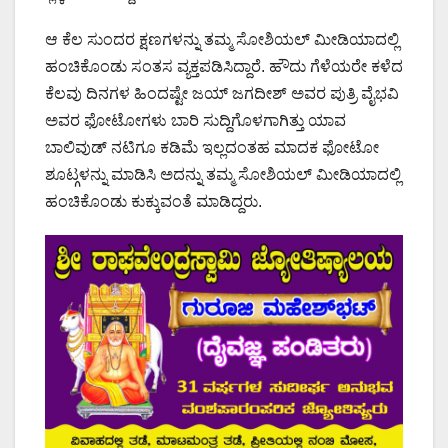
ಆ ಕೆಲ‌ ಸುಂದರ ಕ್ಷಣಗಳನ್ನು ತಮ್ಮ ಸೋಶಿಯಲ್ ಮೀಡಿಯಾದಲ್ಲಿ
ಹಂಚಿಕೊಂಡು ಸಂತಸ ವ್ಯಕ್ತಪಡಿಸಿದ್ದಾರೆ. ಹೌದು ಗೆಳೆಯರೇ ಕಳೆದ
ಕೆಲವು ದಿನಗಳ ಹಿಂದಷ್ಟೇ ಜಯ್ ಜಗದೀಶ್ ಅವರ ಪುತ್ರಿ ವೈಭವಿ
ಅವರ ಫೋಟೋಗಳು ಬಾರಿ ಸುದ್ದಿಗೊಳಗಾಗಿತ್ತು ಯಾವ
ಬಾಲಿವುಡ್ ನಟಿಗೂ ಕಡಿಮೆ ಇಲ್ಲದಂತಹ ಮಾದಕ ಫೋಟೋ
ಶೂಟ್ಗಳನ್ನು ಮಾಡಿಸಿ ಅದನ್ನು ತಮ್ಮ ಸೋಶಿಯಲ್ ಮೀಡಿಯಾದಲ್ಲಿ
ಹಂಚಿಕೊಂಡು ಕುಕ್ಕುವಂತೆ ಮಾಡಿದ್ದರು.