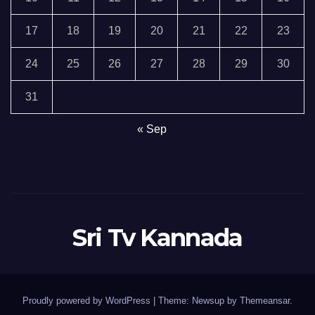
17
18
19
20
21
22
23
24
25
26
27
28
29
30
31
« Sep
Sri Tv Kannada
Proudly powered by WordPress
|
Theme:
Newsup
by
Themeansar
.