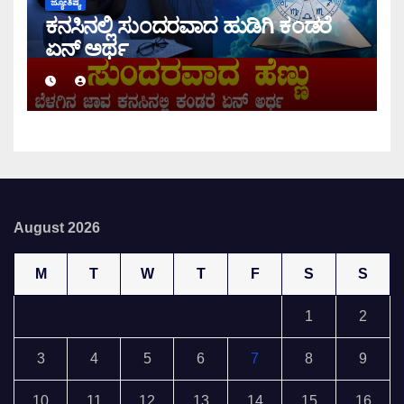
ಜ್ಯೋತಿಷ್ಯ
ಕನಸಿನಲ್ಲಿ ಸುಂದರವಾದ ಹುಡಿಗಿ ಕಂಡರೆ
ಏನ್ ಅರ್ಥ
August 2026
M
T
W
T
F
S
S
1
2
3
4
5
6
7
8
9
10
11
12
13
14
15
16