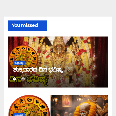
You missed
ಜ್ಯೋತಿಷ್ಯ
ಶುಕ್ರವಾರದ ದಿನ ಭವಿಷ್ಯ
ಜ್ಯೋತಿಷ್ಯ