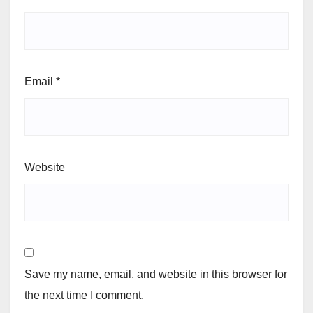
Email
*
Website
Save my name, email, and website in this browser for
the next time I comment.