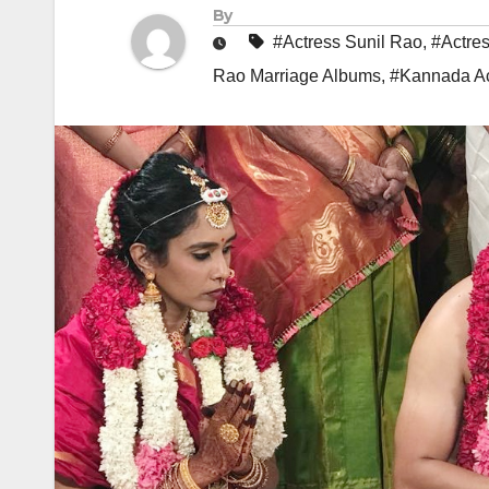
By
#Actress Sunil Rao
,
#Actre
Rao Marriage Albums
,
#Kannada Ac