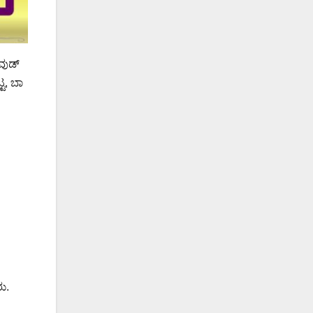
ವುಡ್
ಟ, ಬಾ
ು.