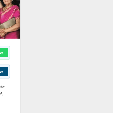
ow
ow
ದಂತಹ
್,