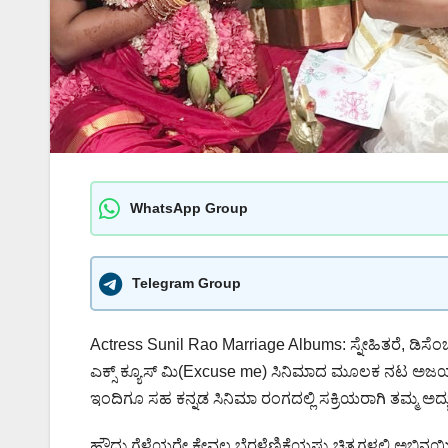
WhatsApp Group
Telegram Group
Actress Sunil Rao Marriage Albums: ಸ್ನೇಹಿತರೆ, ಡಿ
ಎಕ್ಸ್ ಕ್ಯೂಸ್ ಮಿ(Excuse me) ಸಿನಿಮಾದ ಮೂಲಕ ನಟ ಅಜಯ
ಇಂದಿಗೂ ಸಹ ಕನ್ನಡ ಸಿನಿಮಾ ರಂಗದಲ್ಲಿ ಸಕ್ರಿಯರಾಗಿ ತಮ್ಮ ಅದ್
ಹೌದು ಗೆಳೆಯರೇ ಕೇವಲ ಬೆರಳೆಣಿಕೆಯಷ್ಟು ಚಿತ್ರಗಳಲ್ಲಿ ಅಭಿನಯ