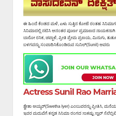
ಈ ಹಿಂದೆ ಕೆಂಡದ ಮಳೆ, ಏಳು ಸುತ್ತಿನ ಕೋಟೆ ರಂತಹ ಸಿನಿಮಾಗಳಲ
ಸಿನಿಮಾದಲ್ಲಿ ನಟಿಸಿ ಆನಂತರ ಪೂರ್ಣ ಪ್ರಮಾಣದ ನಾಯಕನಾಗಿ ಕನ್ನಡದ
ಬಾರೋ ರಸಿಕ, ಚಪ್ಪಾಳೆ, ಪ್ರೀತಿ ಪ್ರೇಮ ಪ್ರಣಯ, ಮಿನುಗು, ತ
ಬಳಗವನ್ನು ಸಂಪಾದಿಸಿಕೊಂಡಿರುವ ಸುನಿಲ್(Sunil) ಅವರು
Actress Sunil Rao Marr
ಶ್ವೇತಾ ಅಯ್ಯರ್(Swetha Iyer) ಎಂಬುವರನ್ನು ಪ್ರೀತಿಸಿ, ಮನೆಯವರ
ಇವರ ಮದುವೆಗೆ ಕನ್ನಡ ಸಿನಿಮಾ ರಂಗದ ಸಾಕಷ್ಟು ಸ್ಟಾರ್ ಸೆಲೆಬ