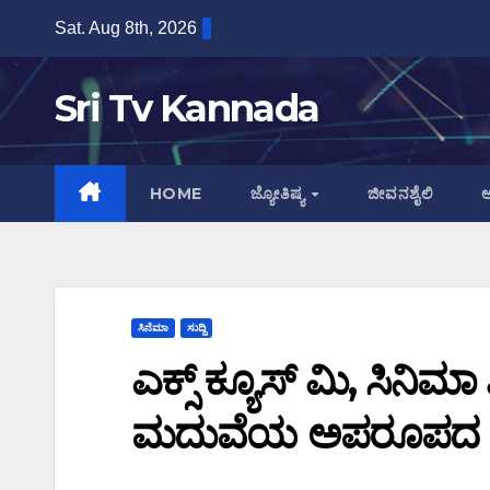
Skip
Sat. Aug 8th, 2026
to
content
Sri Tv Kannada
HOME
ಜ್ಯೋತಿಷ್ಯ
ಜೀವನಶೈಲಿ
ಆ
ಸಿನೆಮಾ
ಸುದ್ದಿ
ಎಕ್ಸ್ ಕ್ಯೂಸ್ ಮಿ, ಸಿನಿ
ಮದುವೆಯ ಅಪರೂಪದ ಫೋ