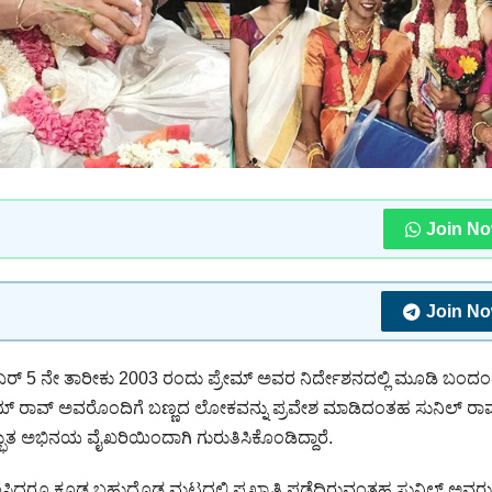
Join N
Join N
ಸೆಂಬರ್ 5 ನೇ ತಾರೀಕು 2003 ರಂದು ಪ್ರೇಮ್ ಅವರ ನಿರ್ದೇಶನದಲ್ಲಿ ಮೂಡಿ ಬಂ
್ ರಾವ್ ಅವರೊಂದಿಗೆ ಬಣ್ಣದ ಲೋಕವನ್ನು ಪ್ರವೇಶ ಮಾಡಿದಂತಹ ಸುನಿಲ್ ರಾವ
ಭುತ ಅಭಿನಯ ವೈಖರಿಯಿಂದಾಗಿ ಗುರುತಿಸಿಕೊಂಡಿದ್ದಾರೆ‌.
ಿಸಿದರೂ ಕೂಡ ಬಹುದೊಡ್ಡ ಮಟ್ಟದಲ್ಲಿ ಪ್ರಖ್ಯಾತಿ ಪಡೆದಿರುವಂತಹ ಸುನಿಲ್ ಅವರು