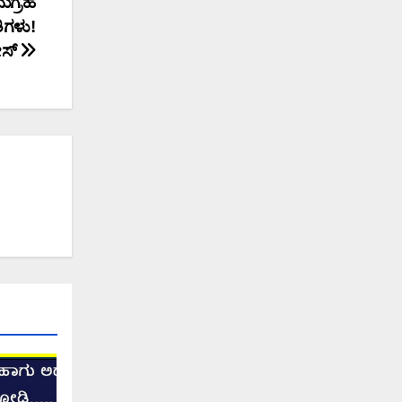
ನುಗ್ರಹ
ಿಗಳು!
ೋಸ್