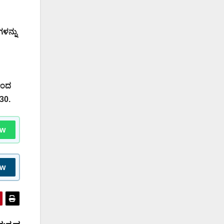
ಳನ್ನು
ಳಿಂದ
730.
ow
ow