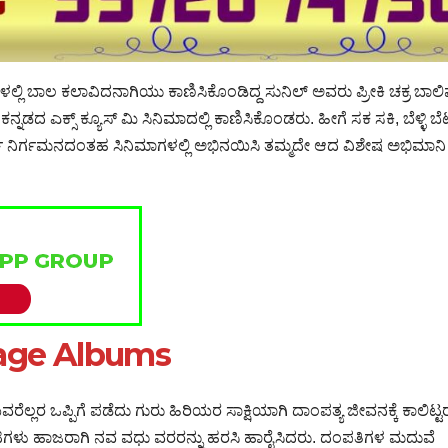
್ಲಿ ಬಾಲ ಕಲಾವಿದನಾಗಿಯು ಕಾಣಿಸಿಕೊಂಡಿದ್ದ ಸುನಿಲ್ ಅವರು ಪ್ರೀಕಿ ಚಕ್ರ ಬಾಲಿ
 ಎಕ್ಸ್ ಕ್ಯೂಸ್ ಮಿ ಸಿನಿಮಾದಲ್ಲಿ ಕಾಣಿಸಿಕೊಂಡರು. ಹೀಗೆ ಸಕ ಸಕಿ, ಬೆಳ್ಳಿ ಬೆಟ್
ುರ್ತು ನಿರ್ಗಮನದಂತಹ ಸಿನಿಮಾಗಳಲ್ಲಿ ಅಭಿನಯಿಸಿ ತಮ್ಮದೇ ಆದ ವಿಶೇಷ ಅಭಿಮಾನಿ
iage Albums
ೆಲ್ಲರ ಒಪ್ಪಿಗೆ ಪಡೆದು ಗುರು ಹಿರಿಯರ ಸಾಕ್ಷಿಯಾಗಿ ದಾಂಪತ್ಯ ಜೀವನಕ್ಕೆ ಕಾಲಿಟ್ಟರ
್ರಿಟಿಗಳು ಹಾಜರಾಗಿ ನವ ವಧು ವರರನ್ನು ಹರಸಿ ಹಾರೈಸಿದರು. ದಂಪತಿಗಳ ಮದುವೆ