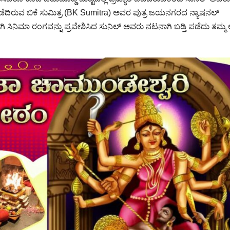
 ಪಡೆದಿರುವ ಬಿಕೆ ಸುಮಿತ್ರ (BK Sumitra) ಅವರ ಪುತ್ರ ಜಯನಗರದ ನ್ಯಾಷನಲ್
ಿ ಸಿನಿಮಾ ರಂಗವನ್ನು ಪ್ರವೇಶಿಸಿದ ಸುನಿಲ್ ಅವರು ನಟನಾಗಿ ಬಡ್ತಿ ಪಡೆದು ತಮ್ಮ 