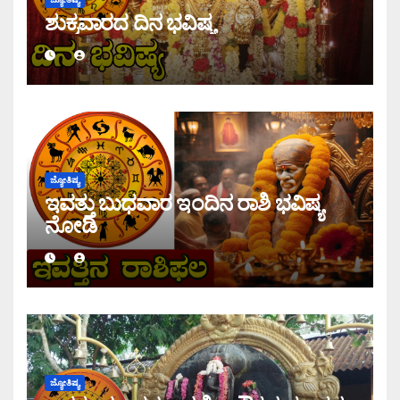
ಶುಕ್ರವಾರದ ದಿನ ಭವಿಷ್ಯ
ಜ್ಯೋತಿಷ್ಯ
ಇವತ್ತು ಬುಧವಾರ ಇಂದಿನ ರಾಶಿ ಭವಿಷ್ಯ
ನೋಡಿ
ಜ್ಯೋತಿಷ್ಯ