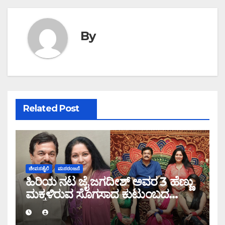
By
Related Post
ಜೀವನಶೈಲಿ
ಮನರಂಜನೆ
ಹಿರಿಯ ನಟ ಜೈ ಜಗದೀಶ್ ಅವರ 3 ಹೆಣ್ಣು
ಮಕ್ಕಳಿರುವ ಸೊಗಸಾದ ಕುಟುಂಬದ
ಫೋಟೋಸ್ ಇಲ್ಲಿದೆ ನೋಡಿ