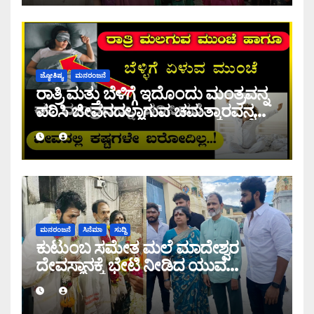
ಜ್ಯೋತಿಷ್ಯ
ಮನರಂಜನೆ
ರಾತ್ರಿ ಮತ್ತು ಬೆಳಿಗ್ಗೆ ಇದೊಂದು ಮಂತ್ರವನ್ನ
ಪಠಿಸಿ ಜೀವನದಲ್ಲಾಗುವ ಚಮತ್ಕಾರವನ್ನ
ನೀವೇ ನೋಡಿ.
ಮನರಂಜನೆ
ಸಿನೆಮಾ
ಸುದ್ದಿ
ಕುಟುಂಬ ಸಮೇತ ಮಲೆ ಮಾದೇಶ್ವರ
ದೇವಸ್ಥಾನಕ್ಕೆ ಭೇಟಿ ನೀಡಿದ ಯುವ
ರಾಜಕುಮಾರ್! ಇಲ್ಲಿವೆ ಫೋಟೋಸ್