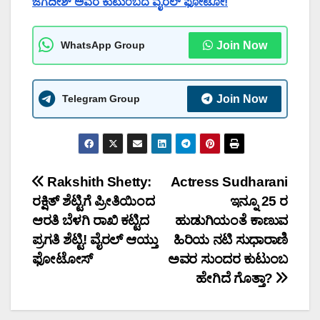
ಜಗದೀಶ್ ಅವರ ಕುಟುಂಬದ ವೈರಲ್ ಫೋಟೋ!
WhatsApp Group
Join Now
Telegram Group
Join Now
Post
Rakshith Shetty:
Actress Sudharani
ರಕ್ಷಿತ್ ಶೆಟ್ಟಿಗೆ ಪ್ರೀತಿಯಿಂದ
ಇನ್ನೂ 25 ರ
navigation
ಆರತಿ ಬೆಳಗಿ ರಾಖಿ ಕಟ್ಟಿದ
ಹುಡುಗಿಯಂತೆ ಕಾಣುವ
ಪ್ರಗತಿ ಶೆಟ್ಟಿ! ವೈರಲ್ ಆಯ್ತು
ಹಿರಿಯ ನಟಿ ಸುಧಾರಾಣಿ
ಫೋಟೋಸ್
ಅವರ ಸುಂದರ ಕುಟುಂಬ
ಹೇಗಿದೆ ಗೊತ್ತಾ?