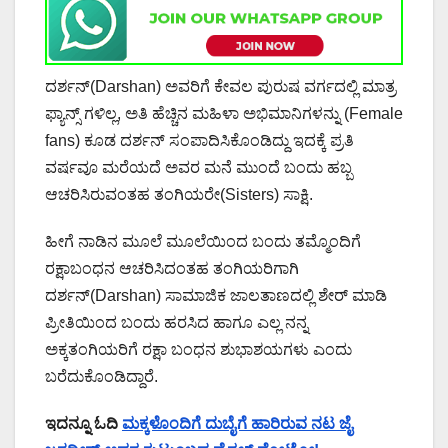
ದರ್ಶನ್(Darshan) ಅವರಿಗೆ ಕೇವಲ ಪುರುಷ ವರ್ಗದಲ್ಲಿ ಮಾತ್ರ
ಫ್ಯಾನ್ಸ್ ಗಳಿಲ್ಲ, ಅತಿ ಹೆಚ್ಚಿನ ಮಹಿಳಾ ಅಭಿಮಾನಿಗಳನ್ನು (Female
fans) ಕೂಡ ದರ್ಶನ್ ಸಂಪಾದಿಸಿಕೊಂಡಿದ್ದು ಇದಕ್ಕೆ ಪ್ರತಿ
ವರ್ಷವೂ ಮರೆಯದೆ ಅವರ ಮನೆ ಮುಂದೆ ಬಂದು ಹಬ್ಬ
ಆಚರಿಸಿರುವಂತಹ ತಂಗಿಯರೇ(Sisters) ಸಾಕ್ಷಿ.
ಹೀಗೆ ನಾಡಿನ ಮೂಲೆ ಮೂಲೆಯಿಂದ ಬಂದು ತಮ್ಮೊಂದಿಗೆ
ರಕ್ಷಾಬಂಧನ ಆಚರಿಸಿದಂತಹ ತಂಗಿಯರಿಗಾಗಿ
ದರ್ಶನ್(Darshan) ಸಾಮಾಜಿಕ ಜಾಲತಾಣದಲ್ಲಿ ಶೇರ್ ಮಾಡಿ
ಪ್ರೀತಿಯಿಂದ ಬಂದು ಹರಸಿದ ಹಾಗೂ ಎಲ್ಲ ನನ್ನ
ಅಕ್ಕತಂಗಿಯರಿಗೆ ರಕ್ಷಾ ಬಂಧನ ಶುಭಾಶಯಗಳು ಎಂದು
ಬರೆದುಕೊಂಡಿದ್ದಾರೆ.
ಇದನ್ನೂ ಓದಿ
ಮಕ್ಕಳೊಂದಿಗೆ ದುಬೈಗೆ ಹಾರಿರುವ ನಟ ಜೈ