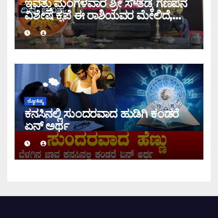
ಇವತ್ತು ಮಂಗಳವಾರ ಶ್ರೀ ಸೌತಡ್ಕ ಗಣಪನ
ವಿಶೇಷ ಕೃಪೆ ಈ ರಾಶಿಯವರ ಮೇಲಿದೆ,
ಇಂದಿನ ರಾಶಿ ಭವಿಷ್ಯ ತಿಳಿಯಿರಿ
ಜ್ಯೋತಿಷ್ಯ
ಕನಸಿನಲ್ಲಿ ಸುಂದರವಾದ ಹುಡಿಗಿ ಕಂಡರೆ
ಏನ್ ಅರ್ಥ