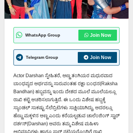
WhatsApp Group
Join Now
Telegram Group
Join Now
Actor Darshan ಸ್ನೇಹಿತರೆ, ಅಣ್ಣ ತಂಗಿಯರ ಮಧುರವಾದ
ಬಾಂಧವ್ಯದ ಅರ್ಥವನ್ನು ಸಾರುವಂತಹ ರಕ್ಷಾ ಬಂಧನ(Raksha
Bandhan) ಹಬ್ಬವನ್ನು ಇಂದು ದೇಶದ ಮೂಲೆ ಮೂಲೆಯಲ್ಲೂ
ರಾಖಿ ಕಟ್ಟಿ ಆಚರಿಸಲಾಗುತ್ತಿದೆ. ಈ ಒಂದು ವಿಶೇಷ ಹಬ್ಬಕ್ಕೆ
ಸ್ಯಾಂಡಲ್ ಸಾಕಷ್ಟು ಸೆಲೆಬ್ರಿಟಿಗಳು ಸಾಕ್ಷಿಯಾಗಿದ್ದು, ಅದರಲ್ಲೂ
ಹೆಣ್ಣು ಮಕ್ಕಳಿನ ಅಣ್ಣ ಎಂದು ಕರೆಯಲ್ಪಡುವ ಚಾಲೆಂಜಿಂಗ್ ಸ್ಟಾರ್
ದರ್ಶನ್(Darshan) ಅವರು ತಮ್ಮ ವಿಶೇಷ ಮಹಿಳಾ
ಅಭಿಮಾನಿಗಳು ಹಾಗೂ ಸ್ಟಾರ್ ನಟಿಯರೊಂದಿಗೆ ರಾಖಿ