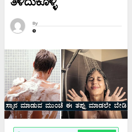
ತಿಳಿದುಕೊಳ್ಳಿ
By