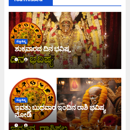
ಜ್ಯೋತಿಷ್ಯ
ಶುಕ್ರವಾರದ ದಿನ ಭವಿಷ್ಯ
ಜ್ಯೋತಿಷ್ಯ
ಇವತ್ತು ಬುಧವಾರ ಇಂದಿನ ರಾಶಿ ಭವಿಷ್ಯ
ನೋಡಿ