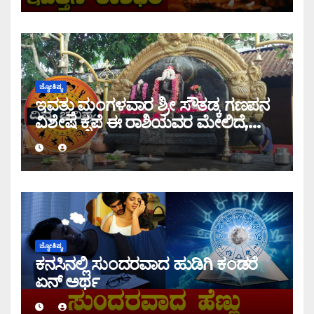
ಜ್ಯೋತಿಷ್ಯ
ಇವತ್ತು ಮಂಗಳವಾರ ಶ್ರೀ ಸೌತಡ್ಕ ಗಣಪನ
ವಿಶೇಷ ಕೃಪೆ ಈ ರಾಶಿಯವರ ಮೇಲಿದೆ,
ಇಂದಿನ ರಾಶಿ ಭವಿಷ್ಯ ತಿಳಿಯಿರಿ
ಜ್ಯೋತಿಷ್ಯ
ಕನಸಿನಲ್ಲಿ ಸುಂದರವಾದ ಹುಡಿಗಿ ಕಂಡರೆ
ಏನ್ ಅರ್ಥ