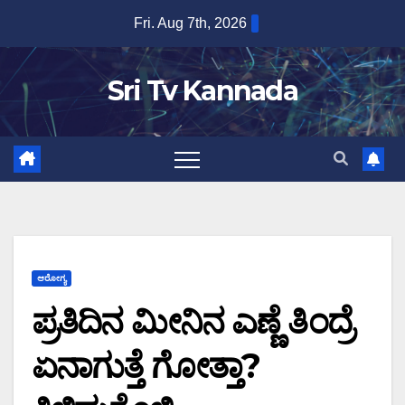
Skip
Fri. Aug 7th, 2026
to
content
Sri Tv Kannada
ಆರೋಗ್ಯ
ಪ್ರತಿದಿನ ಮೀನಿನ ಎಣ್ಣೆ ತಿಂದ್ರೆ
ಏನಾಗುತ್ತೆ ಗೋತ್ತಾ?