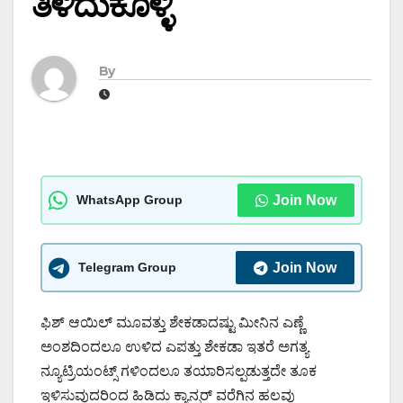
ತಿಳಿದುಕೊಳ್ಳಿ
By
WhatsApp Group
Join Now
Telegram Group
Join Now
ಫಿಶ್ ಆಯಿಲ್ ಮೂವತ್ತು ಶೇಕಡಾದಷ್ಟು ಮೀನಿನ ಎಣ್ಣೆ
ಅಂಶದಿಂದಲೂ ಉಳಿದ ಎಪತ್ತು ಶೇಕಡಾ ಇತರೆ ಅಗತ್ಯ
ನ್ಯೂಟ್ರಿಯಂಟ್ಸ್ ಗಳಿಂದಲೂ ತಯಾರಿಸಲ್ಪಡುತ್ತದೇ ತೂಕ
ಇಳಿಸುವುದರಿಂದ ಹಿಡಿದು ಕ್ಯಾನ್ಸರ್ ವರೆಗಿನ ಹಲವು