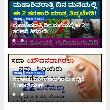
ಆರೋಗ್ಯ
ಉಪಯುಕ್ತ ಮಾಹಿತಿ
ಮಹಾಶಿವರಾತ್ರಿ ದಿನ ಮನೆಯಲ್ಲಿ ಈ 2
ತರಕಾರಿ ತಿನ್ನಬೇಡಿ
ಆರೋಗ್ಯ
ಉಪಯುಕ್ತ ಮಾಹಿತಿ
ಸದಾಕಾಲ ಯೌವನವಾಗಿರಲು ಇಲ್ಲಿದೆ
ಸಿಂಪಲ್ ಸಲಹೆ