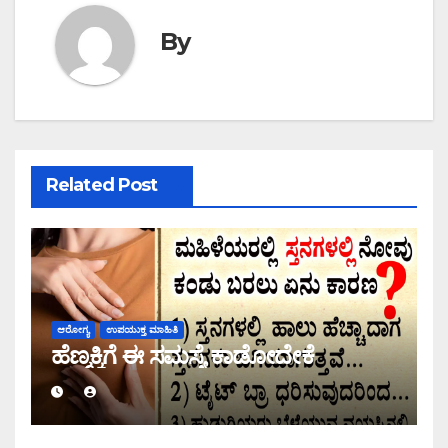
By
Related Post
ಆರೋಗ್ಯ
ಉಪಯುಕ್ತ ಮಾಹಿತಿ
ಹೆಣ್ಮಕ್ಕಿಗೆ ಈ ಸಮಸ್ಯೆ ಕಾಡೋದೇಕೆ