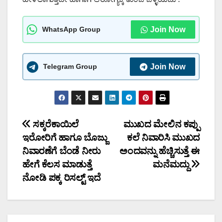
WhatsApp Group
Join Now
Telegram Group
Join Now
Post
ಸಕ್ಕರೆಕಾಯಿಲೆ
ಮುಖದ ಮೇಲಿನ ಕಪ್ಪು
ಇರೋರಿಗೆ ಹಾಗೂ ಬೊಜ್ಜು
ಕಲೆ ನಿವಾರಿಸಿ ಮುಖದ
navigation
ನಿವಾರಣೆಗೆ ಬೆಂಡೆ ನೀರು
ಅಂದವನ್ನು ಹೆಚ್ಚಿಸುತ್ತೆ ಈ
ಹೇಗೆ ಕೆಲಸ ಮಾಡುತ್ತೆ
ಮನೆಮದ್ದು
ನೋಡಿ ಪಕ್ಕ ರಿಸಲ್ಟ್ ಇದೆ