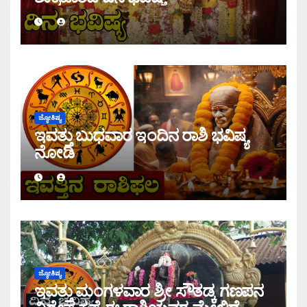
ಜ್ಯೋತಿಷ್ಯ
ಇವತ್ತು ಬುಧವಾರ ಇಂದಿನ ರಾಶಿ ಭವಿಷ್ಯ
ನೋಡಿ
ಜ್ಯೋತಿಷ್ಯ
ಇವತ್ತು ಮಂಗಳವಾರ ಶ್ರೀ ಸೌತಡ್ಕ ಗಣಪನ