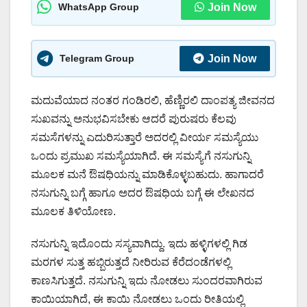
WhatsApp Group
Join Now
Telegram Group
Join Now
ಮದುವೆಯಾದ ನಂತರ ಗಂಡಿರಲಿ, ಹೆಣ್ಣಿರಲಿ ದಾಂಪತ್ಯ ಜೀವನದ
ಸುಖವನ್ನು ಅನುಭವಿಸಬೇಕು ಆದರೆ ಪುರುಷರು ಕೆಲವು
ಸಮಸೆಗಳನ್ನು ಎದುರಿಸುತ್ತಾರೆ ಅದರಲ್ಲಿ ವೀರ್ಯ ಸಮಸ್ಯೆಯು
ಒಂದು ಪ್ರಮುಖ ಸಮಸ್ಯೆಯಾಗಿದೆ. ಈ ಸಮಸ್ಯೆಗೆ ನಸುಗುನ್ನಿ
ಮೂಲಕ ಮನೆ ಔಷಧಿಯನ್ನು ಮಾಡಿಕೊಳ್ಳಬಹುದು. ಹಾಗಾದರೆ
ನಸುಗುನ್ನಿ ಬಗ್ಗೆ ಹಾಗೂ ಅದರ ಔಷಧಿಯ ಬಗ್ಗೆ ಈ ಲೇಖನದ
ಮೂಲಕ ತಿಳಿಯೋಣ.
ನಸುಗುನ್ನಿ ಇದೊಂದು ಸಸ್ಯವಾಗಿದ್ದು. ಇದು ಹಳ್ಳಿಗಳಲ್ಲಿ ಗಿಡ
ಮರಗಳ ಸುತ್ತ ಹಬ್ಬಿರುತ್ತದೆ ನೀರಿರುವ ಕೆರೆದಂಡೆಗಳಲ್ಲಿ
ಕಾಣಸಿಗುತ್ತದೆ. ನಸುಗುನ್ನಿ ಇದು ನೋಡಲು ಸುಂದರವಾಗಿರುವ
ಕಾಯಿಯಾಗಿದೆ, ಈ ಕಾಯಿ ನೋಡಲು ಒಂದು ರೀತಿಯಲ್ಲಿ