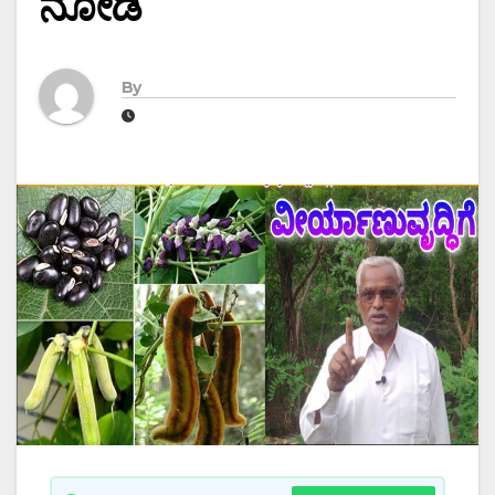
ನೋಡಿ
By