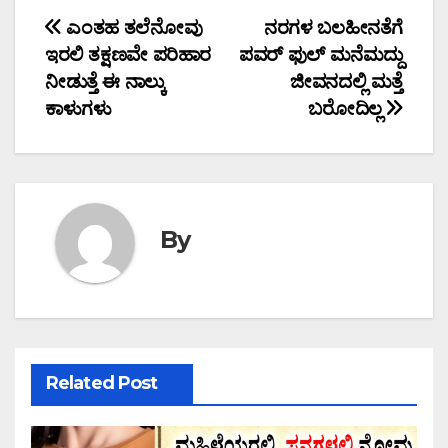
Post
ಎಂತಹ ತಲೆನೋವು
ನರಗಳ ಬಲಹೀನತೆಗೆ
ಇರಲಿ ತಕ್ಷಣವೇ ಪರಿಹಾರ
ಪವರ್ ಫುಲ್ ಮನೆಮದ್ದು
navigation
ನೀಡುತ್ತೆ ಈ ನಾಲ್ಕು
ಜೀವನದಲ್ಲಿ ಮತ್ತೆ
ಕಾಳುಗಳು
ಬರೋದಿಲ್ಲ
By
Related Post