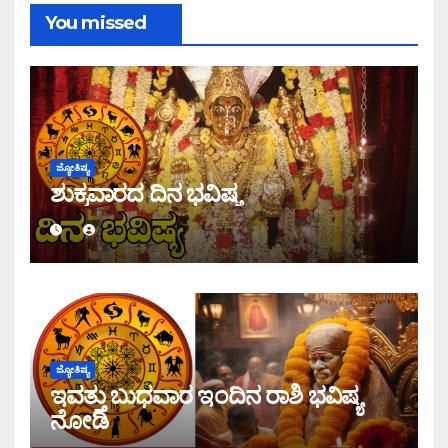
You missed
ಜ್ಯೋತಿಷ್ಯ
ಶುಕ್ರವಾರದ ದಿನ ಭವಿಷ್ಯ
ಜ್ಯೋತಿಷ್ಯ
ಇವತ್ತು ಬುಧವಾರ ಇಂದಿನ ರಾಶಿ ಭವಿಷ್ಯ
ನೋಡಿ