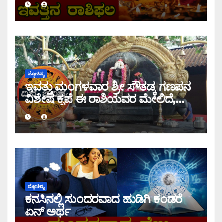
ಜ್ಯೋತಿಷ್ಯ
ಇವತ್ತು ಮಂಗಳವಾರ ಶ್ರೀ ಸೌತಡ್ಕ ಗಣಪನ
ವಿಶೇಷ ಕೃಪೆ ಈ ರಾಶಿಯವರ ಮೇಲಿದೆ,
ಇಂದಿನ ರಾಶಿ ಭವಿಷ್ಯ ತಿಳಿಯಿರಿ
ಜ್ಯೋತಿಷ್ಯ
ಕನಸಿನಲ್ಲಿ ಸುಂದರವಾದ ಹುಡಿಗಿ ಕಂಡರೆ
ಏನ್ ಅರ್ಥ