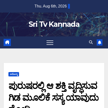
Skip
Thu. Aug 6th, 2026
to
content
Sri Tv Kannada
ಆರೋಗ್ಯ
ಪುರುಷರಲ್ಲಿ ಆ ಶಕ್ತಿ ವೃದ್ಧಿಸುವ
ಗಿಡ ಮೂಲಿಕೆ ಸಸ್ಯ ಯಾವುದು