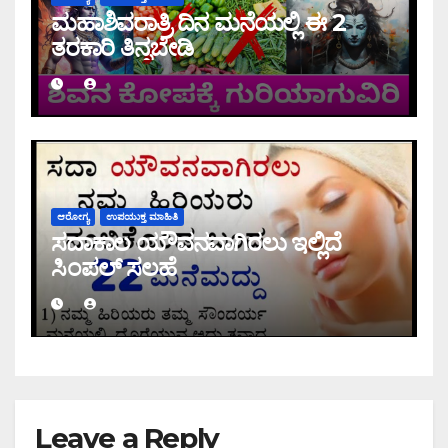
ಮಹಾಶಿವರಾತ್ರಿ ದಿನ ಮನೆಯಲ್ಲಿ ಈ 2
ತರಕಾರಿ ತಿನ್ನಬೇಡಿ
ಆರೋಗ್ಯ
ಉಪಯುಕ್ತ ಮಾಹಿತಿ
ಸದಾಕಾಲ ಯೌವನವಾಗಿರಲು ಇಲ್ಲಿದೆ
ಸಿಂಪಲ್ ಸಲಹೆ
Leave a Reply