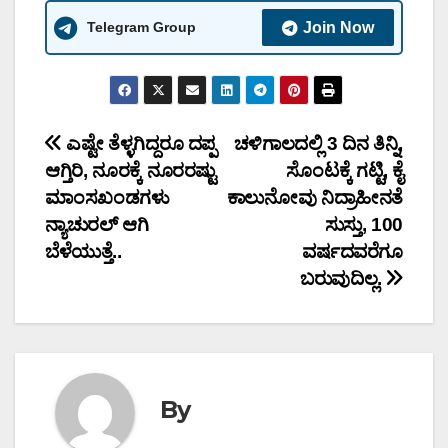
Telegram Group
Join Now
Post
ಎಷ್ಟೇ ತೆಳ್ಳಗಿದ್ದರೂ ದಪ್ಪ
ಚಳಿಗಾಲದಲ್ಲಿ 3 ದಿನ ತಿನ್ನಿ,
ಆಗ್ತಿರಿ, ನೂರಕ್ಕೆ ನೂರರಷ್ಟು
ಸೊಂಟಕ್ಕೆ ಗಟ್ಟಿ, ಕೈ
navigation
ಮಾಂಸಖಂಡಗಳು
ಕಾಲುನೋವು ನಿದ್ರಾಹೀನತೆ
ನ್ಯಾಚುರಲ್ ಆಗಿ
ಸುಸ್ತು, 100
ಬೆಳೆಯುತ್ತೆ..
ವರ್ಷದವರೆಗೂ
ಬರುವುದಿಲ್ಲ.
By