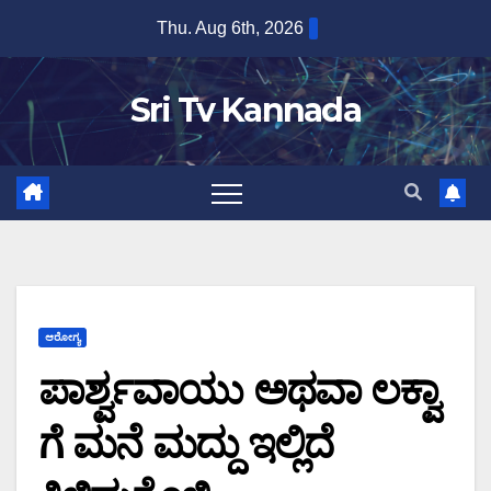
Skip
Thu. Aug 6th, 2026
to
content
Sri Tv Kannada
ಆರೋಗ್ಯ
ಪಾರ್ಶ್ವವಾಯು ಅಥವಾ ಲಕ್ವಾ
ಗೆ ಮನೆ ಮದ್ದು ಇಲ್ಲಿದೆ