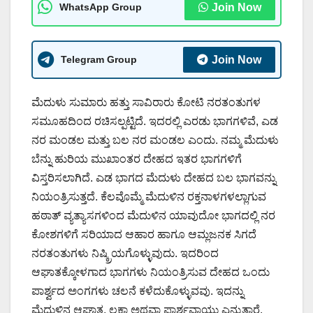
WhatsApp Group
Join Now
Telegram Group
Join Now
ಮೆದುಳು ಸುಮಾರು ಹತ್ತು ಸಾವಿರಾರು ಕೋಟಿ ನರತಂತುಗಳ
ಸಮೂಹದಿಂದ ರಚಿಸಲ್ಪಟ್ಟಿದೆ. ಇದರಲ್ಲಿ ಎರಡು ಭಾಗಗಳಿವೆ, ಎಡ
ನರ ಮಂಡಲ ಮತ್ತು ಬಲ ನರ ಮಂಡಲ ಎಂದು. ನಮ್ಮ ಮೆದುಳು
ಬೆನ್ನು ಹುರಿಯ ಮುಖಾಂತರ ದೇಹದ ಇತರ ಭಾಗಗಳಿಗೆ
ವಿಸ್ತರಿಸಲಾಗಿದೆ. ಎಡ ಭಾಗದ ಮೆದುಳು ದೇಹದ ಬಲ ಭಾಗವನ್ನು
ನಿಯಂತ್ರಿಸುತ್ತದೆ. ಕೆಲವೊಮ್ಮೆ ಮೆದುಳಿನ ರಕ್ತನಾಳಗಳಲ್ಲಾಗುವ
ಹಠಾತ್ ವ್ಯತ್ಯಾಸಗಳಿಂದ ಮೆದುಳಿನ ಯಾವುದೋ ಭಾಗದಲ್ಲಿ ನರ
ಕೋಶಗಳಿಗೆ ಸರಿಯಾದ ಆಹಾರ ಹಾಗೂ ಆಮ್ಲಜನಕ ಸಿಗದೆ
ನರತಂತುಗಳು ನಿಷ್ಕ್ರಿಯಗೊಳ್ಳುವುದು. ಇದರಿಂದ
ಆಘಾತಕ್ಕೋಳಗಾದ ಭಾಗಗಳು ನಿಯಂತ್ರಿಸುವ ದೇಹದ ಒಂದು
ಪಾರ್ಶ್ವದ ಅಂಗಗಳು ಚಲನೆ ಕಳೆದುಕೊಳ್ಳುವವು. ಇದನ್ನು
ಮೆದುಳಿನ ಆಘಾತ, ಲಕ್ವಾ ಅಥವಾ ಪಾರ್ಶ್ವವಾಯು ಎನ್ನುತ್ತಾರೆ.