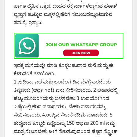
ಹಾಗೂ ದೈಹಿಕ ಒತ್ತಡ, ದೇಹದ ರಕ್ತ ನಾಳಗಳಲ್ಲಾಗುವ ಹಠಾತ್
ವ್ಯತ್ತಾಸ,ಹುಟ್ಟುವ ಮಕ್ಕಳಲ್ಲಿ ಹೆರಿಗೆ ಸಮಯದಲ್ಲುಂಟಾಗುವ
ಸಮಸ್ಯೆ. ಇತ್ಯಾದಿ.
ಇದಕ್ಕೆ ಮನೆಯಲ್ಲೇ ಮಾಡಿ ಕೊಳ್ಳಬಹುದಾದ ಮನೆ ಮದ್ದು ಈ
ಕೆಳಗಿನಂತೆ ತಿಳಿಯೋಣ.
1.ಪುದೀನಾ ಎಲೆ ಮತ್ತು ಒಂದೆಲಗ ದಿನ ಬೆಳಗ್ಗೆ ಎರಡೆರಡು
ತಿನ್ನಬೇಕು (ಅರ್ಧ ಗಂಟೆ ಏನು ಸೇರಿಸಬಾರದು. 2 ಆಹಾರದಲ್ಲಿ
ಹೆಚ್ಚು ಮೂಲಂಗಿಯನ್ನು ಬಳಸಬೇಕು.3 ಉಪಯೋಗಿಸಿದ
ಎಣ್ಣೆಯಲ್ಲಿ ಕರಿದ ಪದಾರ್ಥಗಳು, ಬೇಕರಿ ಪದಾರ್ಥವನ್ನು
ಸೇವಿಸಬಾರದು. 4.ಉಪ್ಪಿನ ಸೇವನೆ ಕಡಿಮೆ ಮಾಡಬೇಕು. 5
ಶುದ್ಧವಾದ ಕೊಬ್ಬರಿ ಎಣ್ಣೆಯನ್ನು 150 ಅಥವಾ 200 ml ನಷ್ಟು
ಮಾತ್ರ ಸೇವಿಸಬೇಕು ಹೀಗೆ ಸೇರಿಸುವುದರಿಂದ ಹೆಚ್ಚಿನ ಸ್ಟ್ರೋಕ್