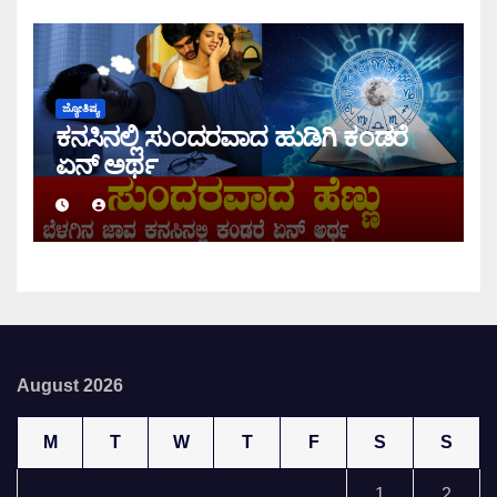
ಜ್ಯೋತಿಷ್ಯ
ಕನಸಿನಲ್ಲಿ ಸುಂದರವಾದ ಹುಡಿಗಿ ಕಂಡರೆ
ಏನ್ ಅರ್ಥ
August 2026
M
T
W
T
F
S
S
1
2