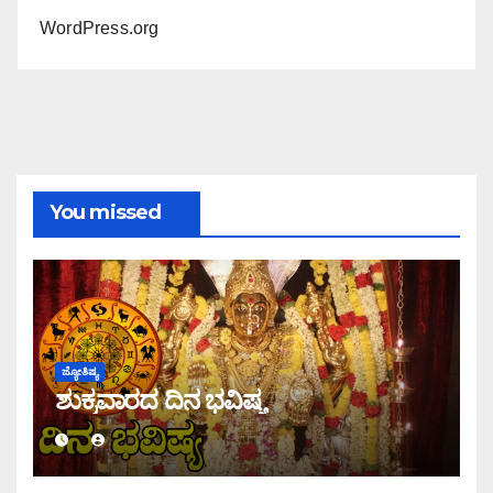
WordPress.org
You missed
ಜ್ಯೋತಿಷ್ಯ
ಶುಕ್ರವಾರದ ದಿನ ಭವಿಷ್ಯ