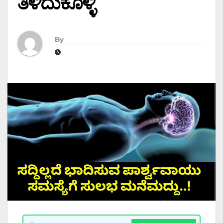
ತಿಳಿದುಕೊಳ್ಳಿ
By