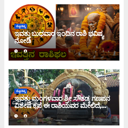
ಜ್ಯೋತಿಷ್ಯ
ಇವತ್ತು ಬುಧವಾರ ಇಂದಿನ ರಾಶಿ ಭವಿಷ್ಯ
ನೋಡಿ
ಜ್ಯೋತಿಷ್ಯ
ಇವತ್ತು ಮಂಗಳವಾರ ಶ್ರೀ ಸೌತಡ್ಕ ಗಣಪನ
ವಿಶೇಷ ಕೃಪೆ ಈ ರಾಶಿಯವರ ಮೇಲಿದೆ,
ಇಂದಿನ ರಾಶಿ ಭವಿಷ್ಯ ತಿಳಿಯಿರಿ