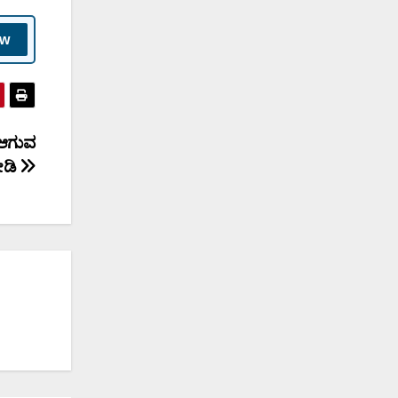
ow
ಿ ಆಗುವ
ೋಡಿ