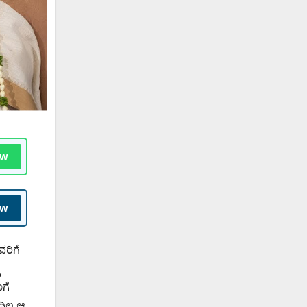
ow
ow
ವರಿಗೆ
ಾಗೆ
ಿಲ್ಲ ಆ