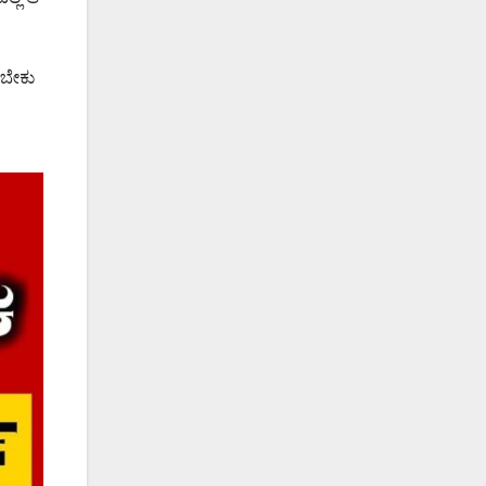
ಾಡಬೇಕು