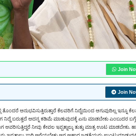
Join N
Join N
ಂದರೆ ಅನುಭವಿಸುತ್ತಿರುತ್ತಾರೆ ಕೆಲವರಿಗೆ ನಿದ್ದೆಯಿಂದ ಆಗುವುದಿಲ್ಲ ಇನ್ನೂ ಕೆಲ
ವಾಗ ನಿದ್ದೆ ಬರುತ್ತದೆ ಅದನ್ನ ಕಡಿಮೆ ಮಾಡುವುದಕ್ಕೆ ಏನು ಮಾಡಬೇಕು ಎಂಬುದರ ಬಗ್ಗೆ
ಾಗ ಆವರಿಸುತ್ತಿದ್ದರೆ ನೀವು ಕೇವಲ ಇಪ್ಪತ್ನಾಲ್ಕು ತುತ್ತು ಮಾತ್ರ ಊಟ ಮಾಡಬೇಕು. ಹ
್ತನ್ನು ಇಪ್ಪತ್ನಾಲ್ಕು ಸಾರಿ ಅಗೆಯಬೇಕು ಆಗ ಆಹಾರ ಜಡತೆಯನ್ನು ಉಂಟುಮಾಡುವುದ