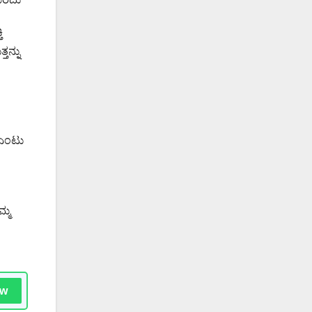
ಿ
ತನ್ನು
 ಎಂಟು
ಮ್ಮ
ow