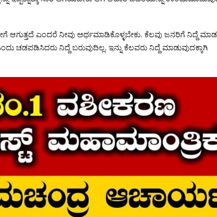
ಸಾರಿ ಹೀಗೆ ಆಗುತ್ತದೆ ಎಂದರೆ ನೀವು ಅರ್ಥಮಾಡಿಕೊಳ್ಳಬೇಕು. ಕೆಲವು ಜನರಿಗೆ ನಿದ್ದೆ ಮ
ು ಚಡಪಡಿಸಿದರು ನಿದ್ದೆ ಬರುವುದಿಲ್ಲ. ಇನ್ನು ಕೆಲವರು ನಿದ್ದೆ ಮಾಡುವುದಕ್ಕಾಗಿ