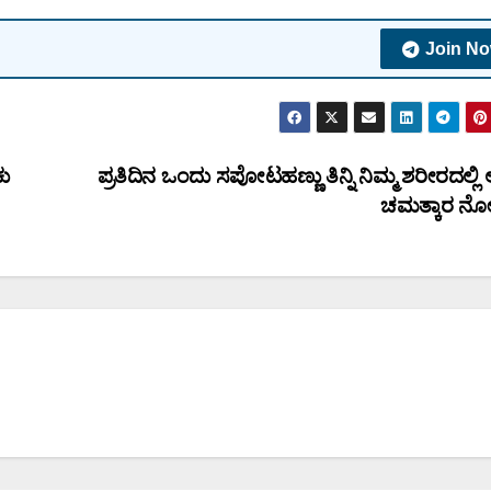
Join N
ಕು
ಪ್ರತಿದಿನ ಒಂದು ಸಪೋಟಹಣ್ಣು ತಿನ್ನಿ ನಿಮ್ಮ ಶರೀರದಲ್ಲ
ಚಮತ್ಕಾರ ನ