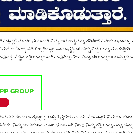
ಿಸುತ್ತಿದ್ದರೆ ಮೊದಲನೆಯದಾಗಿ ನಿಮ್ಮ ಆರೋಗ್ಯವನ್ನು ಪರಿಶೀಲಿಸಬೇಕು ಏನಾದ್ರೂ ಸ
ಆರೋಗ್ಯ ಸರಿಯಿಲ್ಲದಿದ್ದಾಗ ಸಾಮಾನ್ಯಕ್ಕಿಂತ ಹೆಚ್ಚು ನಿದ್ದೆಯನ್ನು ಮಾಡುತ್ತೀರಿ.
್ಕೆ ಹೆಚ್ಚಿನ ಶಕ್ತಿಯನ್ನು ಒದಗಿಸುವುದಿಲ್ಲ ದೇಹ ವಿಶ್ರಾಂತಿಯನ್ನು ಬಯಸುತ್ತದೆ 
ು ಕೇವಲ ಇಪ್ಪತ್ನಾಲ್ಕು ತುತ್ತು ತಿನ್ನಬೇಕು ಎಂದು ಹೇಳುತ್ತಾರೆ. ನಿಮಗೂ ಕೂಡ
ಟ ಮಾಡಬೇಕು. ನಿಮ್ಮ ಚುರುಕುತನ ಮೂಲಭೂತವಾಗಿ ನೀವು ನಿಮ್ಮ ಶಕ್ತಿಯನ್ನು ಎಷ್ಟು ಚೆನ್ನಾ
ನ ಮಾಡುವಾಗ ಇದು ಬಹಳ ಮುಖ್ಯ ಅದು ಕೇವಲ ಹದಿನೈದು ನಿಮಿಷದ ಶೂನ್ಯ ಧ್ಯಾನ ಆಗಿರ