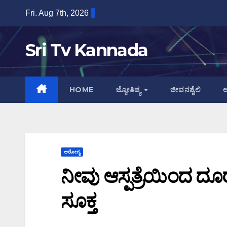
Skip
Fri. Aug 7th, 2026
to
content
Sri Tv Kannada
HOME
ಜ್ಯೋತಿಷ್ಯ
ಜೀವನಶೈಲಿ
ಆ
ಆರೋಗ್ಯ
ನೀವು ಆಸ್ಪತ್ರೆಯಿಂದ ದೂ
ಸೂಕ್ತ