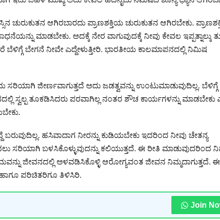
ನ ಚುರುಕುತನ ಆಗಿರಬಾರದು ಪ್ರಾಣಶಕ್ತಿಯ ಚುರುಕುತನ ಆಗಿರಬೇಕು. ಪ್ರಾಣಶಕ್ತ
ಾಧನೆಯನ್ನು ಮಾಡಬೇಕು. ಅದಕ್ಕೆ ನೇರ ವಾಗುವುದಕ್ಕೆ ನೀವು ಕೇವಲ ಇಪ್ಪತ್ನಾಲ್ಕು ತುತ್
ವಿಸಿದರೆ ಬೆಳಿಗ್ಗೆ ಬೇಗನೆ ನೀವೇ ಎದ್ದೇಳುತ್ತೀರಿ. ಭಾರತೀಯ ಕಾಲಮಾಪನದಲ್ಲಿ ನಿಮಿಷ
ಂದ ಅದು ಸರಿಯಾಗಿ ಜೀರ್ಣವಾಗುತ್ತದೆ ಅದು ಜಡತ್ವವನ್ನು ಉಂಟುಮಾಡುವುದಿಲ್ಲ. ಬೆಳಿಗ್ಗೆ
ಂಭದಲ್ಲಿ ಸ್ವಲ್ಪ ತೂಕಡಿಸಿದರು ಪರವಾಗಿಲ್ಲ ನಂತರ ಶೌಚ ಕಾರ್ಯಗಳನ್ನು ಮಾಡಬೇಕು
ಯಬೇಕು.
ೂ ನಿದ್ದೆ ಬರುವುದಿಲ್ಲ. ಹಸಿವಾದಾಗ ನೀರನ್ನು ಕುಡಿಯಬೇಕು ಇದರಿಂದ ನೀವು ಚೇತನ್ಯ
ದಲು ಸರಿಯಾಗಿ ಬಳಸಿಕೊಳ್ಳುವುದನ್ನು ಕಲಿಯುತ್ತದೆ. ಈ ರೀತಿ ಮಾಡುವುದರಿಂದ ನಿ
ನ್ನು ಜೀವನದಲ್ಲಿ ಅಳವಡಿಸಿಕೊಳ್ಳಿ ಆರೋಗ್ಯವಂತ ಜೀವನ ನಿಮ್ಮದಾಗುತ್ತದೆ. ಈ
ಹಾಗೂ ಪರಿಚಿತರಿಗೂ ತಿಳಿಸಿರಿ.
Join N