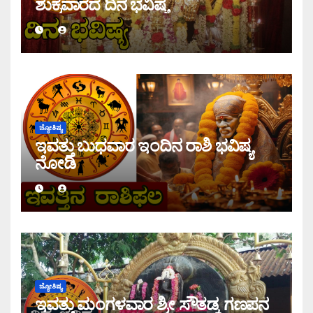
ಶುಕ್ರವಾರದ ದಿನ ಭವಿಷ್ಯ
ಜ್ಯೋತಿಷ್ಯ
ಇವತ್ತು ಬುಧವಾರ ಇಂದಿನ ರಾಶಿ ಭವಿಷ್ಯ
ನೋಡಿ
ಜ್ಯೋತಿಷ್ಯ
ಇವತ್ತು ಮಂಗಳವಾರ ಶ್ರೀ ಸೌತಡ್ಕ ಗಣಪನ