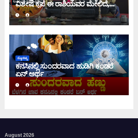
ವಿಶೇಷ ಕೃಪೆ ಈ ರಾಶಿಯವರ ಮೇಲಿದೆ,
ಇಂದಿನ ರಾಶಿ ಭವಿಷ್ಯ ತಿಳಿಯಿರಿ
ಜ್ಯೋತಿಷ್ಯ
ಕನಸಿನಲ್ಲಿ ಸುಂದರವಾದ ಹುಡಿಗಿ ಕಂಡರೆ
ಏನ್ ಅರ್ಥ
August 2026