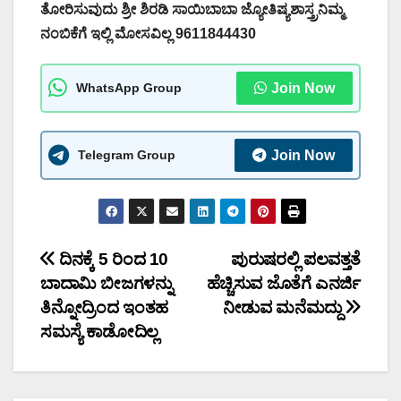
ತೋರಿಸುವುದು ಶ್ರೀ ಶಿರಡಿ ಸಾಯಿಬಾಬಾ ಜ್ಯೋತಿಷ್ಯಶಾಸ್ತ್ರನಿಮ್ಮ
ನಂಬಿಕೆಗೆ ಇಲ್ಲಿ ಮೋಸವಿಲ್ಲ 9611844430
WhatsApp Group
Join Now
Telegram Group
Join Now
Post
ದಿನಕ್ಕೆ 5 ರಿಂದ 10
ಪುರುಷರಲ್ಲಿ ಪಲವತ್ತತೆ
ಬಾದಾಮಿ ಬೀಜಗಳನ್ನು
ಹೆಚ್ಚಿಸುವ ಜೊತೆಗೆ ಎನರ್ಜಿ
navigation
ತಿನ್ನೋದ್ರಿಂದ ಇಂತಹ
ನೀಡುವ ಮನೆಮದ್ದು
ಸಮಸ್ಯೆ ಕಾಡೋದಿಲ್ಲ