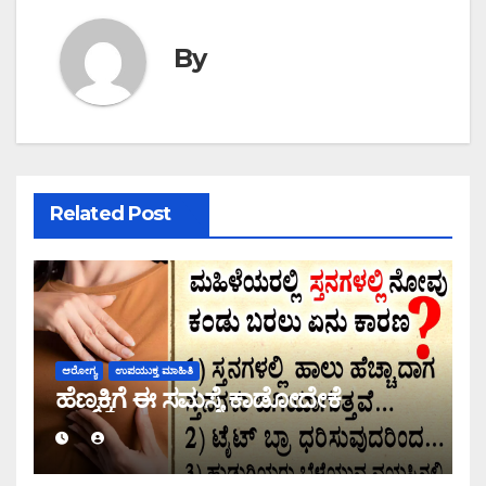
By
Related Post
ಆರೋಗ್ಯ
ಉಪಯುಕ್ತ ಮಾಹಿತಿ
ಹೆಣ್ಮಕ್ಕಿಗೆ ಈ ಸಮಸ್ಯೆ ಕಾಡೋದೇಕೆ