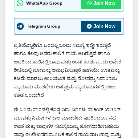
WhatsApp Group
Join Now
Telegram Group
Join Now
ಪ್ರತಿಯೊಬ್ಬರಿಗೂ ಒಂದಲ್ಲ ಒಂದು ಸಮಸ್ಯೆ ಇದ್ದೇ ಇರುತ್ತದೆ
ಹಾಗೂ ಕೆಲವು ಜನರು ಕಾಲಿಗೆ ಗಾಯ ಆಗಿರುತ್ತದೆ ಹಾಗೂ
ಅದರಿಂದ ಕಾಲಿನಲ್ಲಿ ಬಾವು ಮತ್ತು ಊತ ಕಂಡು ಬಂದು ಅನೇಕ
ರೀತಿಯಲ್ಲಿ ನೋವನ್ನು ಅನುಭವಿಸುತ್ತಾರೆ ಹಾಗೆಯೇ ಊತವನ್ನು
ಕಡಿಮೆ ಮಾಡಲು ಉರಿಯೂತ ಮತ್ತು ನೋವನ್ನು ನಿವಾರಿಸಲು
ವ್ಯಾಯಾಮ ಮಾಡಬೇಕು ಅತ್ಯುತ್ತಮ ವ್ಯಾಯಾಮಗಳಲ್ಲಿ ಈಜು
ಕೂಡ ಒಂದಾಗಿದೆ
ಈ ಒಂದು ವಾರದಲ್ಲಿ ಕನಿಷ್ಠ ಐದು ದಿನಗಳು ವಾಕಿಂಗ್ ಜಾಗಿಂಗ್
ಮೂವತ್ತು ನಿಮಷಗಳ ಕಾಲ ಮಾಡಬೇಕು ಇದರಿಂದಲೂ ಸಹ
ಊತ ಮತ್ತು ಬಾವುಗಳ ಸಮಸ್ಯೆಯನ್ನು ಹೋಗಲಾಡಿಸಬಹುದು
ನಾವು ಈ ಲೇಖನದ ಮೂಲಕ ಕಾಲಿನ ಗಾಯವಾಗಿ ಬಾವು ಮತ್ತು