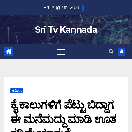
Skip
Fri. Aug 7th, 2026
to
content
Sri Tv Kannada
ಆರೋಗ್ಯ
ಕೈ ಕಾಲುಗಳಿಗೆ ಪೆಟ್ಟು ಬಿದ್ದಾಗ
ಈ ಮನೆಮದ್ದು ಮಾಡಿ ಊತ