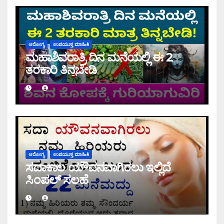
ಆರೋಗ್ಯ
ಉಪಯುಕ್ತ ಮಾಹಿತಿ
ಮಹಾಶಿವರಾತ್ರಿ ದಿನ ಮನೆಯಲ್ಲಿ ಈ 2
ತರಕಾರಿ ತಿನ್ನಬೇಡಿ
ಆರೋಗ್ಯ
ಉಪಯುಕ್ತ ಮಾಹಿತಿ
ಸದಾಕಾಲ ಯೌವನವಾಗಿರಲು ಇಲ್ಲಿದೆ
ಸಿಂಪಲ್ ಸಲಹೆ