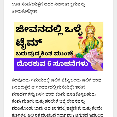
ಊತ ಸಂಭವಿಸುತ್ತವೆ ಅದರ ನಿವಾರಣಾ ಕ್ರಮವನ್ನು
ತಿಳಿದುಕೊಳ್ಳೋಣ .
ಕೆಲವೊಂದು ಸಮಯದಲ್ಲಿ ಕಾಲಿಗೆ ಪೆಟ್ಟು ಬಂದು ಕಾಲಿಗೆ ಬಾವು
ಬಂದಿರುತ್ತದೆ ಆ ಸಂಧರ್ಭದಲ್ಲಿ ಮನೆಯಲ್ಲೇ ಇರುವ
ಪದಾರ್ಥಗಳನ್ನು ಬಳಸಿ ಬಾವು ಕಡಿಮೆ ಮಾಡಿಕೊಳ್ಳಬಹುದು
ಕೆಂಪು ಮೆಣಸು ಮತ್ತು ಹರಲೇಳೆ ಜಜ್ಜಿ ಲೇಪನವನ್ನು
ಮಾಡಿಕೊಂಡು ಬಾವು ಆದ ಜಾಗದಲ್ಲಿ ಹಚ್ಚಬೇಕು ಮತ್ತು ಕೆಲವೇ
ಕ್ಷಣಗಳಲ್ಲಿ ಅಲ್ಲಿ ರಕ್ತ ಪರಿಚಲನೆ ಸರಾಗವಾಗಿ ಆಗುತ್ತದೆ ಇದರಿಂದ