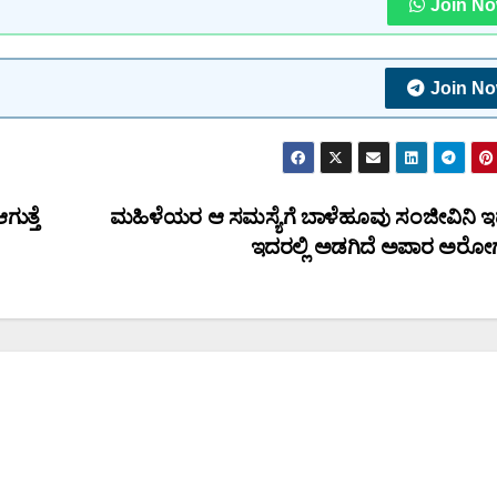
Join N
Join N
ುತ್ತೆ
ಮಹಿಳೆಯರ ಆ ಸಮಸ್ಯೆಗೆ ಬಾಳೆಹೂವು ಸಂಜೀವಿನಿ ಇದ್
ಇದರಲ್ಲಿ ಅಡಗಿದೆ ಅಪಾರ ಅರೋಗ್