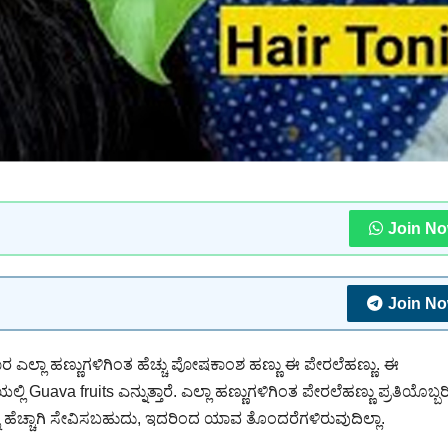
Join N
Join N
 ಎಲ್ಲಾ ಹಣ್ಣುಗಳಿಗಿಂತ ಹೆಚ್ಚು ಪೋಷಕಾಂಶ ಹಣ್ಣು ಈ ಪೇರಲೆಹಣ್ಣು. ಈ
ಲ್ಲಿ Guava fruits ಎನ್ನುತ್ತಾರೆ. ಎಲ್ಲಾ ಹಣ್ಣುಗಳಿಗಿಂತ ಪೇರಲೆಹಣ್ಣು ಪ್ರತಿಯೊಬ್ಬ
ನು ಹೆಚ್ಚಾಗಿ ಸೇವಿಸಬಹುದು, ಇದರಿಂದ ಯಾವ ತೊಂದರೆಗಳಿರುವುದಿಲ್ಲಾ.