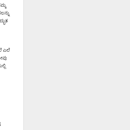
ಮ್ಮ
ಲನ್ನು
್ಭುತ
ಲೆ ಎಲೆ
ನೀವು
್ಲಿ
ೆ