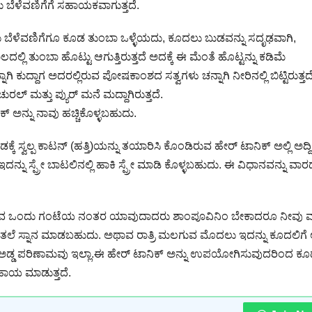
 ಬೆಳೆವಣಿಗೆಗೆ ಸಹಾಯಕವಾಗುತ್ತದೆ.
ಲು ಬೆಳೆವಣಿಗೆಗೂ ಕೂಡ ತುಂಬಾ ಒಳ್ಳೆಯದು, ಕೂದಲು ಬುಡವನ್ನು ಸದೃಢವಾಗಿ,
ಲಿ ತುಂಬಾ ಹೊಟ್ಟು ಆಗುತ್ತಿರುತ್ತದೆ ಅದಕ್ಕೆ ಈ ಮೆಂತೆ ಹೊಟ್ಟನ್ನು ಕಡಿಮೆ
ಕುದ್ದಾಗ ಅದರಲ್ಲಿರುವ ಪೋಷಕಾಂಶದ ಸತ್ವಗಳು ಚನ್ನಾಗಿ ನೀರಿನಲ್ಲಿ ಬಿಟ್ಟಿರುತ್ತದ
ಲ್ ಮತ್ತು ಪ್ಯುರ್ ಮನೆ ಮದ್ದಾಗಿರುತ್ತದೆ.
ಅನ್ನು ನಾವು ಹಚ್ಚಿಕೊಳ್ಳಬಹುದು.
 ಸ್ವಲ್ಪ ಕಾಟನ್ (ಹತ್ತಿ)ಯನ್ನು ತಯಾರಿಸಿ ಕೊಂಡಿರುವ ಹೇರ್ ಟಾನಿಕ್ ಅಲ್ಲಿ ಅದ್ದಿ
ದನ್ನು ಸ್ಪ್ರೇ ಬಾಟಲಿನಲ್ಲಿ ಹಾಕಿ ಸ್ಪ್ರೇ ಮಾಡಿ ಕೊಳ್ಳಬಹುದು. ಈ ವಿಧಾನವನ್ನು ವಾರದಲ
 ಅಥಾವ ಒಂದು ಗಂಟೆಯ ನಂತರ ಯಾವುದಾದರು ಶಾಂಪೂವಿನಿಂ ಬೇಕಾದರೂ ನೀವು 
ತಲೆ ಸ್ನಾನ ಮಾಡಬಹುದು. ಅಥಾವ ರಾತ್ರಿ ಮಲಗುವ ಮೊದಲು ಇದನ್ನು ಕೂದಲಿಗೆ ಅ
ವ ಅಡ್ಡ ಪರಿಣಾಮವು ಇಲ್ಲಾ.ಈ ಹೇರ್ ಟಾನಿಕ್ ಅನ್ನು ಉಪಯೋಗಿಸುವುದರಿಂದ ಕ
ಹಾಯ ಮಾಡುತ್ತದೆ.