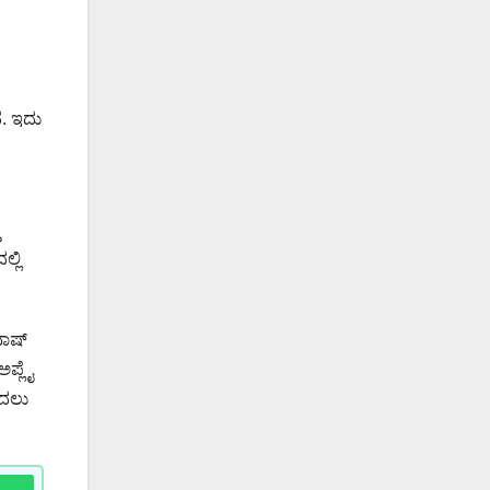
ೆ. ಇದು
್ಲಿ
ವಾಷ್
ಪ್ಲೈ
ೂದಲು