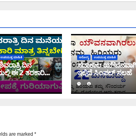
ಉಪಯುಕ್ತ ಮಾಹಿತಿ
ಆರೋಗ್ಯ
ಉಪಯುಕ್ತ ಮಾಹಿತಿ
ವರಾತ್ರಿ ದಿನ
ಸದಾಕಾಲ ಯೌವನವಾಗ
್ಲಿ ಈ 2 ತರಕಾರಿ
ಇಲ್ಲಿದೆ ಸಿಂಪಲ್ ಸಲಹೆ
ೇಡಿ
elds are marked
*