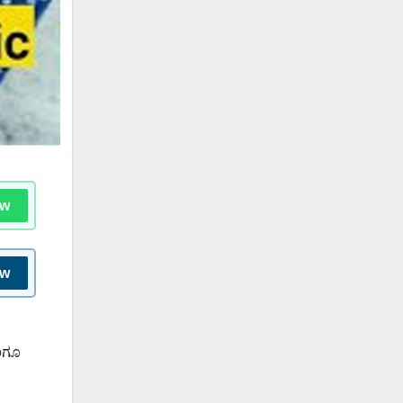
ow
ow
ರಿಗೂ