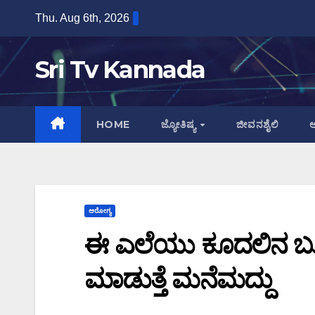
Skip
Thu. Aug 6th, 2026
to
content
Sri Tv Kannada
HOME
ಜ್ಯೋತಿಷ್ಯ
ಜೀವನಶೈಲಿ
ಆ
ಆರೋಗ್ಯ
ಈ ಎಲೆಯು ಕೂದಲಿನ ಬುಡ
ಮಾಡುತ್ತೆ ಮನೆಮದ್ದು