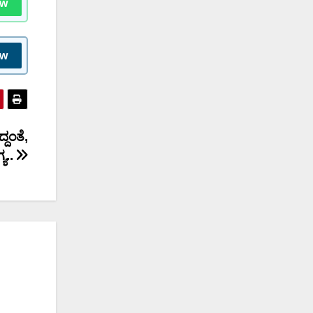
ow
ow
ದಂತೆ,
ಯ..