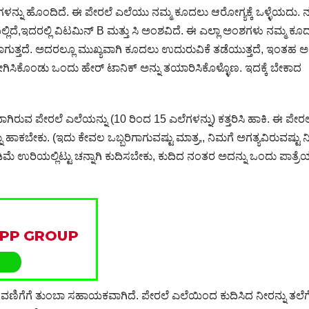
ು ಹೊಂದಿದೆ. ಈ ಪೇರಲೆ ಎಲೆಯು ನಮ್ಮ ಕೂದಲು ಆರೋಗ್ಯಕ್ಕೆ ಒಳ್ಳೆಯದು. ನ
ಿದೆ,ಇದರಲ್ಲಿ ವಿಟಮಿನ್ B ಮತ್ತು ಸಿ ಅಂಶವಿದೆ. ಈ ಎಲ್ಲಾ ಅಂಶಗಳು ನಮ್ಮ ಕೂದ
ಗುತ್ತದೆ. ಅದರಲ್ಲೂ ಮುಖ್ಯವಾಗಿ ಕೂದಲು ಉದುರುವಿಕೆ ತಡೆಯುತ್ತದೆ, ಇಂತಹ ಅದ
ಕೊಂಡು ಒಂದು ಹೇರ್ ಟಾನಿಕ್ ಅನ್ನು ತಯಾರಿಸಿಕೊಳ್ಳೊಣ. ಇದಕ್ಕೆ ಬೇಕಾದ
ಛವಾಗಿರುವ ಪೇರಲೆ ಎಲೆಯನ್ನು (10 ರಿಂದ 15 ಎಲೆಗಳನ್ನು) ಕತ್ತರಿಸಿ ಹಾಕಿ. ಈ ಪೇರ
ು ಹಾಕಬೇಕು. (ಇದು ಕೇವಲ ಒಬ್ಬರಿಗಾಗುವಷ್ಟು ಮಾತ್ರ,, ನಿಮಗೆ ಅಗತ್ಯವಿರುವಷ್ಟು 
ಡಿಮೆ ಉರಿಯಲ್ಲಿಟ್ಟು ಚನ್ನಾಗಿ ಕುದಿಸಬೇಕು, ಕುದಿದ ನಂತರ ಅದನ್ನು ಒಂದು ಪಾತ್ರೆಯಲ
ೆಗೆ ತುಂಬಾ ಸಹಾಯಕವಾಗಿದೆ. ಪೇರಲೆ ಎಲೆಯಿಂದ ಕುದಿಸಿದ ನೀರನ್ನು ತಲೆಗ