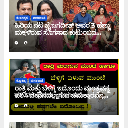
ಜೀವನಶೈಲಿ
ಮನರಂಜನೆ
ಹಿರಿಯ ನಟ ಜೈ ಜಗದೀಶ್ ಅವರ 3 ಹೆಣ್ಣು
ಮಕ್ಕಳಿರುವ ಸೊಗಸಾದ ಕುಟುಂಬದ
ಫೋಟೋಸ್ ಇಲ್ಲಿದೆ ನೋಡಿ
ಜ್ಯೋತಿಷ್ಯ
ಮನರಂಜನೆ
ರಾತ್ರಿ ಮತ್ತು ಬೆಳಿಗ್ಗೆ ಇದೊಂದು ಮಂತ್ರವನ್ನ
ಪಠಿಸಿ ಜೀವನದಲ್ಲಾಗುವ ಚಮತ್ಕಾರವನ್ನ
ನೀವೇ ನೋಡಿ.