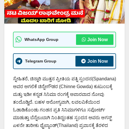
WhatsApp Group
Join Now
Telegram Group
Join Now
ಸ್ನೇಹಿತರೆ, ಚಿನ್ನಾರಿ ಮುತ್ತನ ಪ್ರೀತಿಯ ಪತ್ನಿ ಸ್ಪಂದನ(Spandana)
ಅವರ ಅಗಲಿಕೆ ಚಿನ್ನೇಗೌಡರ (Chinne Gowda) ಕುಟುಂಬಕ್ಕೆ
ಮತ್ತು ಇಡೀ ಕನ್ನಡ ಸಿನಿಮಾ ರಂಗಕ್ಕೆ ಅಪಾರವಾದ ನೋವು
ತಂದೊಡ್ಡಿದೆ. ಬಹಳ ಆರೋಗ್ಯವಾಗಿ, ಲವಲವಿಕೆಯಿಂದ
ಓಡಾಡಿಕೊಂಡು ಗಂಡನ ಪ್ರತಿ ಸಿನಿಮಾಗಳಿಗೂ ಸಪೋರ್ಟ್
ಮಾಡುತ್ತಾ ಬೆನ್ನೆಲುಬಾಗಿ ನಿಂತಿದ್ದಂತಹ ಸ್ಪಂದನ ಅವರು ಆಗಸ್ಟ್
ಏಳನೇ ತಾರೀಕು ಥೈಲ್ಯಾಂಡ್(Thailand) ಪ್ರವಾಸಕ್ಕೆ ತೆರಳಿದ