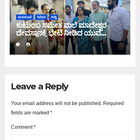
ಮನರಂಜನೆ
ಸಿನೆಮಾ
ಸುದ್ದಿ
ಕುಟುಂಬ ಸಮೇತ ಮಲೆ ಮಾದೇಶ್ವರ
ದೇವಸ್ಥಾನಕ್ಕೆ ಭೇಟಿ ನೀಡಿದ ಯುವ
ರಾಜಕುಮಾರ್! ಇಲ್ಲಿವೆ ಫೋಟೋಸ್
Leave a Reply
Your email address will not be published.
Required
fields are marked
*
Comment
*