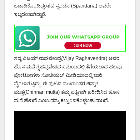
ಓಡಾಡಿಕೊಂಡಿದ್ದಂತಹ ಸ್ಪಂದನ (Spandana) ಅವರೇ
ಇಲ್ಲದಂತಾಗಿದ್ದಾರೆ.
ಸದ್ಯ ವಿಜಯ್ ರಾಘವೇಂದ್ರ(Vijay Raghavendra) ಅವರ
ಹೊಸ ಮನೆ ಗೃಹಪ್ರವೇಶದ ಸಮಯದಲ್ಲಿ ತೆಗೆಯಲಾದ ಹಲವು
ಫೋಟೋಗಳು ಸೋಶಿಯಲ್ ಮೀಡಿಯಾದಲ್ಲಿ ಬಾರಿ
ವೈರಲಾಗುತ್ತಿದ್ದು, ಈ ಪುಟದ ಮುಖಾಂತರ ಚಿನ್ನಾರಿ
ಮುತ್ತ(Chinnari mutta) ತಮ್ಮ ಪತ್ನಿಗಾಗಿ ಖರೀದಿಸಿದ ಹೊಸ
ಮನೆ ಹೇಗಿದೆ ಎಂಬುದನ್ನು ಕಣ್ತುಂಬಿಕೊಳ್ಳಬಹುದಾಗಿದೆ.