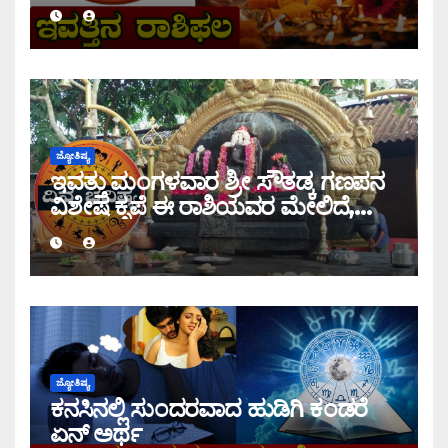
ಜ್ಯೋತಿಷ್ಯ
ಇವತ್ತು ಮಂಗಳವಾರ ಶ್ರೀ ಸೌತಡ್ಕ ಗಣಪನ
ವಿಶೇಷ ಕೃಪೆ ಈ ರಾಶಿಯವರ ಮೇಲಿದೆ,
ಇಂದಿನ ರಾಶಿ ಭವಿಷ್ಯ ತಿಳಿಯಿರಿ
ಜ್ಯೋತಿಷ್ಯ
ಕನಸಿನಲ್ಲಿ ಸುಂದರವಾದ ಹುಡಿಗಿ ಕಂಡರೆ
ಏನ್ ಅರ್ಥ