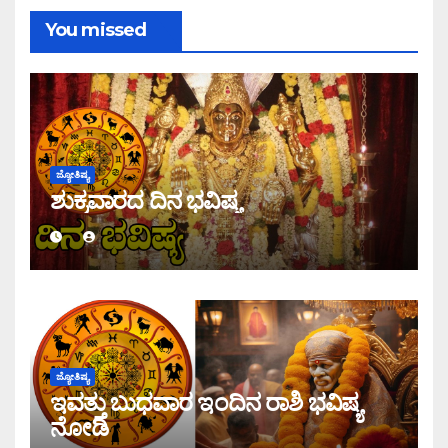
You missed
ಜ್ಯೋತಿಷ್ಯ
ಶುಕ್ರವಾರದ ದಿನ ಭವಿಷ್ಯ
ಜ್ಯೋತಿಷ್ಯ
ಇವತ್ತು ಬುಧವಾರ ಇಂದಿನ ರಾಶಿ ಭವಿಷ್ಯ
ನೋಡಿ