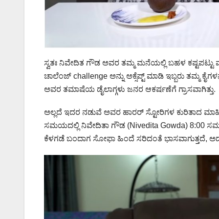
ಸ್ವತಃ ನಿವೇದಿತ ಗೌಡ ಅವರ ತಮ್ಮ ಮನೆಯಲ್ಲಿ ಬಹಳ ಕಷ್ಟಪಟ್ಟು ಮುದ
ಚಾಲೆಂಜ್ challenge ಅನ್ನು ಅಕ್ಸೆಪ್ಟ್ ಮಾಡಿ ಇಬ್ಬರು ತಮ್ಮ ಕೈಗಳನ
ಅವರ ತಮಾಷೆಯ ಡೈಲಾಗ್ಗಳು ಜನರ ಆಕರ್ಷಣೆಗೆ ಗ್ರಾಸವಾಗಿತ್ತು.
ಅಲ್ಲದೆ ಇದರ ನಡುವೆ ಅವರ ಹಾರರ್ ಸ್ಟೋರಿಗಳ ಕುರಿತಾದ ಮಾಹಿ
ಸಮಯದಲ್ಲಿ ನಿವೇದಿತಾ ಗೌಡ (Nivedita Gowda) 8:00 ಸಮಯಕ್
ಕೆಳಗಡೆ ಬಂದಾಗ ಸೋಫಾ ಹಿಂದೆ ಸರಿದಂತೆ ಭಾಸವಾಗುತ್ತದೆ, ಅದರ