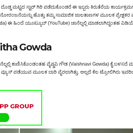
 ದೊಡ್ಡ ಮಟ್ಟದ ಸ್ಟಾರ್ ಗಿರಿ ಪಡೆದುಕೊಂಡರೆ ಈ ಇಬ್ಬರು ಕಿರುತೆರೆಯ ಕಾರ್ಯಕ್ರ
ರಂಜನೆಯನ್ನು ಹೊತ್ತು ತಮ್ಮ ಸಾಮಾಜಿಕ ಜಾಲತಾಣಗಳ ಮೂಲಕ ಪ್ರೇಕ್ಷಕರ 
da) ಈ ಹಿಂದೆ ಯೂಟ್ಯೂಬ್ (YouTube) ಚಾನೆಲ್ನಲ್ಲಿ ಮಾಡಲಾಗಿದ್ದಂತಹ ವಿಡ
ditha Gowda
ನಲ್ಲಿ ಕಾಣಿಸಿಕೊಂಡಂತಹ ವೈಷ್ಣವಿ ಗೌಡ (Vaishnavi Gowda) ಕೈ ಬಳಸದೆ ಮುದ
ವ್ಯೂಸ್ ಪಡೆಯುವ ಮೂಲಕ ಬಾರಿ ವೈರಲಾಗಿತ್ತು. ಅಲ್ಲದೆ ಕೆಲ ಟ್ರೋಲಿಗಿರು ಇವರಿಬ