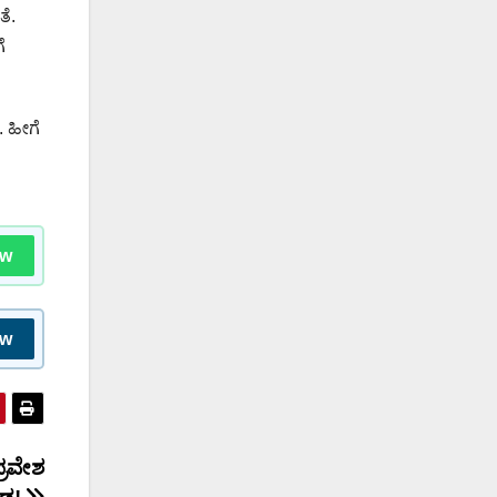
ೆ.
ೆ
. ಹೀಗೆ
ow
ow
್ರವೇಶ