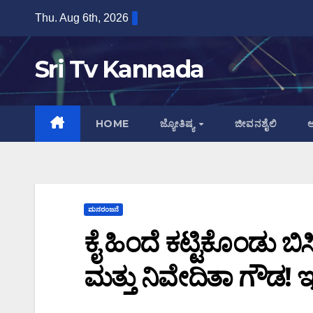
Skip
Thu. Aug 6th, 2026
to
content
Sri Tv Kannada
HOME
ಜ್ಯೋತಿಷ್ಯ
ಜೀವನಶೈಲಿ
ಆ
ಮನರಂಜನೆ
ಕೈ ಹಿಂದೆ ಕಟ್ಟಿಕೊಂಡು ಬಿಸ
ಮತ್ತು ನಿವೇದಿತಾ ಗೌಡ! 