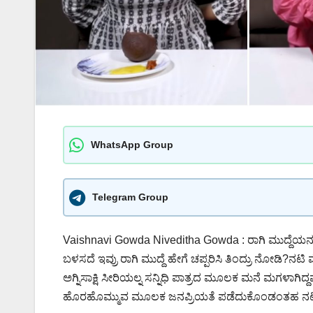
WhatsApp Group
Telegram Group
Vaishnavi Gowda Niveditha Gowda : ರಾಗಿ ಮುದ್ದೆಯನ್ನು 
ಬಳಸದೆ ಇವ್ರು ರಾಗಿ ಮುದ್ದೆ ಹೇಗೆ ಚಪ್ಪರಿಸಿ ತಿಂದ್ರು ನೋಡಿ?ನಟಿ 
ಅಗ್ನಿಸಾಕ್ಷಿ ಸೀರಿಯಲ್ನ ಸನ್ನಿಧಿ ಪಾತ್ರದ ಮೂಲಕ ಮನೆ ಮಗಳಾಗಿ
ಹೊರಹೊಮ್ಮುವ ಮೂಲಕ ಜನಪ್ರಿಯತೆ ಪಡೆದುಕೊಂಡಂತಹ ನಟ