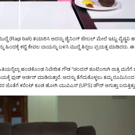
್ದೆ (Ragi ball) ತಯಾರಿಸಿ ಅದನ್ನು ಡೈನಿಂಗ್ ಟೇಬಲ್ ಮೇಲೆ ಇಟ್ಟು ವೈಷ್ಣವಿ ಹಾ
್ನು ಹಿಂದಕ್ಕೆ ಕಟ್ಟಿ ಕೇವಲ ಬಾಯನ್ನು ಬಳಸಿ ಮುದ್ದೆ ತಿನ್ನಲು ಪ್ರಯತ್ನ ಮಾಡಿದರು. ಈ
ತಿಯನ್ನೆಲ್ಲಾ ಹಂಚಿಕೊಂಡ ನಿವೇದಿತ ಗೌಡ “ಚಂದನ್ ಶೂಟಿಂಗಾಗಿ ರಾತ್ರಿ ಮನೆಗೆ
ಕೆ ಫುಡ್ ಆರ್ಡರ್ ಮಾಡಿರುತ್ತಾರೆ. ಅದನ್ನು ತೆಗೆದುಕೊಳ್ಳಲು ತಮ್ಮ ರೂಮಿನಿಂದ
 ಜೊತೆಗೆ ಕರೆಂಟ್ ಕೂಡ ಹೋಗಿ ಯುಪಿಎಸ್ (UPS) ಡೌನ್ ಆಗುತ್ತಾ ಬರುತ್ತಿತ್ತು