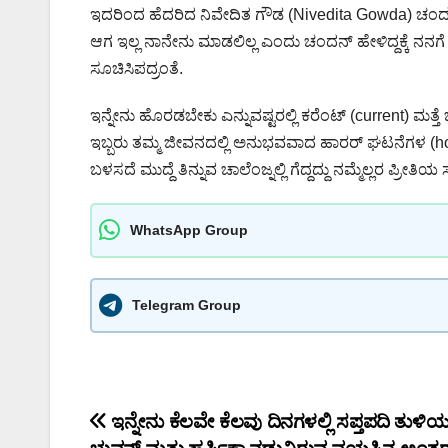
ಇದರಿಂದ ಹೆದರಿದ ನಿವೇದಿತ ಗೌಡ (Nivedita Gowda) ಚಂದನ್ 
ಆಗ ಇಲ್ಲ ನಾನೇನು ಮಾಡಲಿಲ್ಲ ಎಂದು ಚಂದನ್ ಹೇಳಿದ್ದಕ್ಕೆ ನನಗೆ 
ಸೂಚಿಸಿಪದ್ರಂತೆ.
ಇನ್ನೇನು ಹೊರಡಬೇಕು ಎನ್ನುವಷ್ಟರಲ್ಲಿ ಕರೆಂಟ್ (current) ಮತ್
ಇಬ್ಬರು ತಮ್ಮ ಜೀವನದಲ್ಲಿ ಅನುಭವವಾದ ಹಾರರ್ ಘಟನೆಗಳ (horror
ಬಳಸದೆ ಮುದ್ದೆ ತಿನ್ನುವ ಚಾಲೆಂಜ್ನಲ್ಲಿ ಗೆದ್ದದ್ದು ನಮ್ಮೆಲ್ಲರ ಪ್ರೀತ
WhatsApp Group
Telegram Group
Post
ಇನ್ನೇನು ಕೆಲವೇ ಕೆಲವು ದಿನಗಳಲ್ಲಿ ಸಪ್ತಪದಿ ತುಳಿಯ