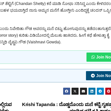
ಶೆಟ್ಟಿಗೆ (Chandan Shetty) ಕರೆ ಮಾಡಿ ಸೋಫಾ ಸರಿಸಿದ್ದ ಎಂದು ಕೇಳಿದರಂತ
ಬಹಳ ಭಯವಾಗ್ತಿದೆ ನಾನು ಅಮ್ಮನ ಮನೆಗೆ ಹೋಗ್ತೀನಿ ಎಂದಿದ್ದಕ್ಕೆ ಚಂದನ್ ಒಪ್ಪಿಗ
ತೆ ಬಂದು ನಿವೇದಿತಾ ಗೌಡ ಅವರನ್ನು ಮನೆ ಬಿಟ್ಟು ಹೋಗುವುದನ್ನು ತಡೆದಂತಾಗುತ್ತದೆ
 story) ಕುರಿತು ವಿಡಿಯೋದಲ್ಲಿ ಮೆಲುಕು ಹಾಕಿದರು. ಹೀಗೆ ಕಥೆ ಹೇಳುತ್ತಾ ಕೈ
ಿಯ ಸನ್ನಿಧಿ ವೈಷ್ಣವಿ ಗೌಡ (Vaishnavi Gowda).
Join N
Join N
ಲ್ಲಿರುವ
Krishi Tapanda : ದೊಡ್ಡದೊಂದು ಮನೆ ಕಟ್ಟಿ ಗೃಹಪ