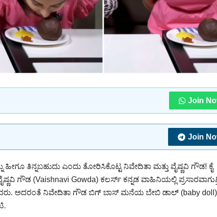
Join N
Join N
ಹೀಗೂ ತಿನ್ನಬಹುದು ಎಂದು ತೋರಿಸಿಕೊಟ್ಟ ನಿವೇದಿತಾ ಮತ್ತು ವೈಷ್ಣವಿ ಗೌಡ! ಕೈ
ವೈಷ್ಣವಿ ಗೌಡ (Vaishnavi Gowda) ಕಲರ್ಸ್ ಕನ್ನಡ ವಾಹಿನಿಯಲ್ಲಿ ಪ್ರಸಾರವಾಗುತ್ತಿ
ದ್ದವರು. ಅದರಂತೆ ನಿವೇದಿತಾ ಗೌಡ ಬಿಗ್ ಬಾಸ್ ಮನೆಯ ಬೇಬಿ ಡಾಲ್ (baby doll)
ಿ.