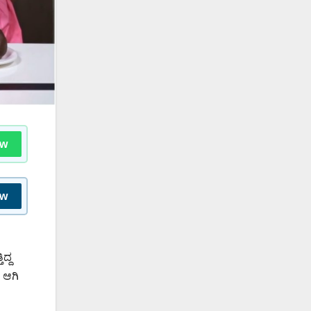
ow
ow
ದ್ದ
 ಆಗಿ