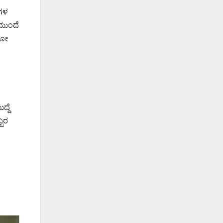
ಮಗಳ
ಮುಂದೆ
ಿಯೋ
್ದೆ
್ಬರ