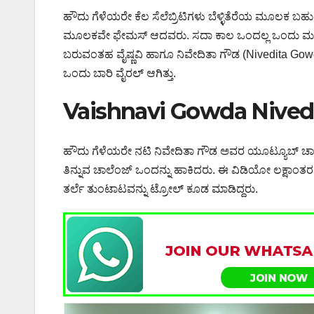
ಹೌದು ಗೆಳೆಯರೇ ಕೆಲ ಸೆಲೆಬ್ರಿಟಿಗಳು ಬೆಳ್ಳಿತೆರೆಯ ಮೂಲಕ ಬಹು
ಮೂಲಕವೇ ಫೇಮಸ್ ಆದವರು. ಸದಾ ಕಾಲ ಒಂದಲ್ಲ ಒಂದು ಮನೋ
ಬರುವಂತಹ ವೈಷ್ಣವಿ ಹಾಗೂ ನಿವೇದಿತಾ ಗೌಡ (Nivedita Gow
ಒಂದು ಬಾರಿ ವೈರಲ್ ಆಗಿತ್ತು.
Vaishnavi Gowda Nive
ಹೌದು ಗೆಳೆಯರೇ ನಟಿ ನಿವೇದಿತಾ ಗೌಡ ಅವರ ಯೂಟ್ಯೂಬ್ ಚಾನೆಲ್
ತಿನ್ನುವ ಚಾಲೆಂಜ್ ಒಂದನ್ನು ಹಾಕಿದರು. ಈ ವಿಡಿಯೋ ಲಕ್ಷಾಂತರ 
ತರ್ಲೆ ತುಂಟಾಟವನ್ನು ಟ್ರೋಲ್ ಕೂಡ ಮಾಡಿದ್ದರು.