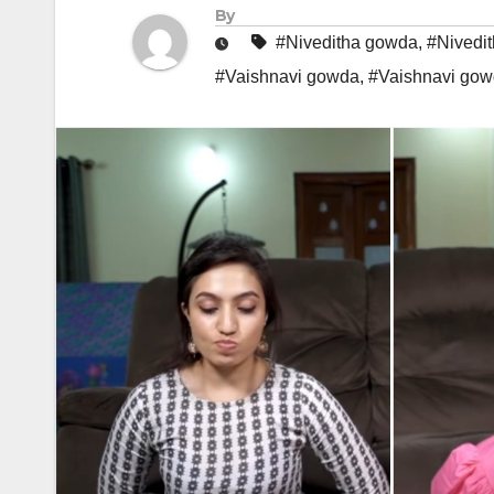
By
#Niveditha gowda
,
#Nivedi
#Vaishnavi gowda
,
#Vaishnavi gow