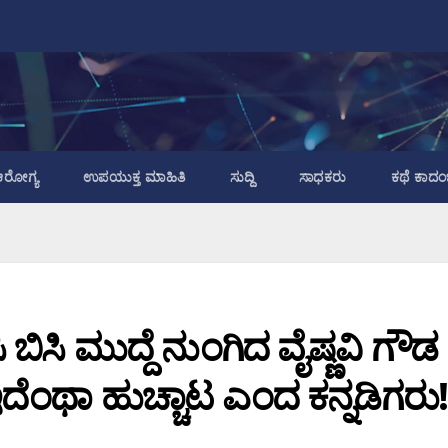
ರೋಗ್ಯ
ಉಪಯುಕ್ತ ಮಾಹಿತಿ
ಸುದ್ದಿ
ಸಾಧಕರು
ಕಥೆ ಕಾದಂ
ಿ ಬಿಸಿ ಮುದ್ದೆ ನುಂಗಿದ ವೈಷ್ಣವಿ ಗೌಡ
ಇದೆಂಥಾ ಹುಚ್ಚಾಟ ಎಂದ ಕನ್ನಡಿಗರು!