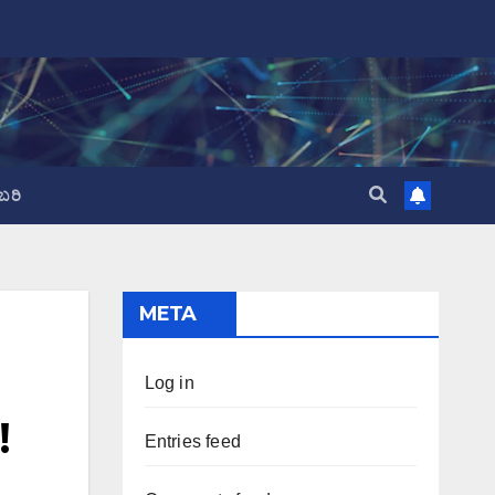
ಬರಿ
META
Log in
!
Entries feed