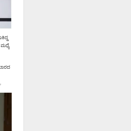
ಕಿದ್ದ
 ಮಧ್ಯೆ
 ಬಾರದ
.