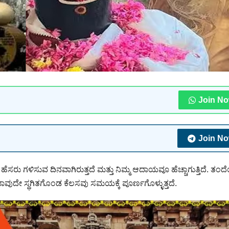
Join N
Join N
ರು ಗಳಿಸುವ ದಿನವಾಗಿರುತ್ತದೆ ಮತ್ತು ನಿಮ್ಮ ಆದಾಯವೂ ಹೆಚ್ಚಾಗುತ್ತಿದೆ. ತಂ
ಾವುದೇ ಸ್ಥಗಿತಗೊಂಡ ಕೆಲಸವು ಸಮಯಕ್ಕೆ ಪೂರ್ಣಗೊಳ್ಳುತ್ತದೆ.