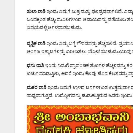
ತುಲಾ ರಾಶಿ
ಇಂದು ನಿಮಗೆ ಮಿಶ್ರ ಮತ್ತು ಫಲಪ್ರದವಾಗಲಿದೆ. ವಿದ್
ಒಂದಕ್ಕಿಂತ ಹೆಚ್ಚು ಮೂಲಗಳಿಂದ ಆದಾಯವನ್ನು ಪಡೆಯಲು ಸಂ
ವಿಷಯದಲ್ಲಿ ಜಗಳವಾಡಬಹುದು.
ವೃಶ್ಚಿಕ ರಾಶಿ
ಇಂದು ನಿಮ್ಮ ಬಗ್ಗೆ ಗೌರವವನ್ನು ಹೆಚ್ಚಿಸಲಿದೆ. ಪ್
ಅಂಗಡಿ ಇತ್ಯಾದಿಗಳನ್ನು ಖರೀದಿಸಲು ಯೋಜಿಸಬಹುದು.ಯಾವುದೇ ಪ್ರ
ಧನು ರಾಶಿ
ಇಂದು ನಿಮಗೆ ಪ್ರಾಪಂಚಿಕ ಸುಖಗಳ ಹೆಚ್ಚಳವನ್ನು ತರಲ
ಖರ್ಚು ಮಾಡುತ್ತೀರಿ, ಆದರೆ ಇಂದು ಕೆಲವು ಹೊಸ ಕೆಲಸವನ್ನು ಪ್
ಮಕರ ರಾಶಿ
ಇಂದು ನಿಮಗೆ ಉಳಿದ ದಿನಗಳಿಗಿಂತ ಉತ್ತಮವಾಗಿರುತ್
ಸಾಧ್ಯವಾಗುತ್ತದೆ. ಉದ್ಯೋಗವನ್ನು ಹುಡುಕುತ್ತಿರುವ ಜನರು ಇಂದ