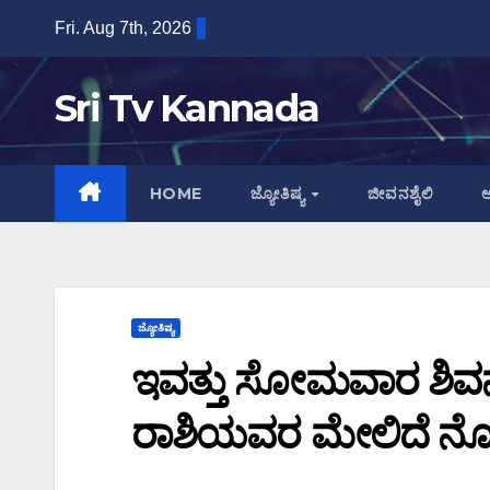
Skip
Fri. Aug 7th, 2026
to
content
Sri Tv Kannada
HOME
ಜ್ಯೋತಿಷ್ಯ
ಜೀವನಶೈಲಿ
ಆ
ಜ್ಯೋತಿಷ್ಯ
ಇವತ್ತು ಸೋಮವಾರ ಶಿವ
ರಾಶಿಯವರ ಮೇಲಿದೆ ನೋಡಿ 