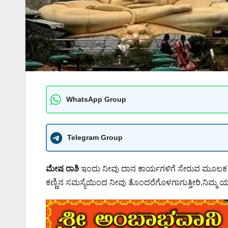
WhatsApp Group
Telegram Group
ಮೇಷ ರಾಶಿ
ಇಂದು ನೀವು ದಾನ ಕಾರ್ಯಗಳಿಗೆ ಸೇರುವ ಮೂಲಕ ಹೆಸ
ಕಣ್ಣಿನ ಸಮಸ್ಯೆಯಿಂದ ನೀವು ತೊಂದರೆಗೊಳಗಾಗುತ್ತೀರಿ.ನಿಮ್ಮ ಯ