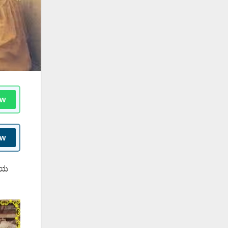
ow
ow
ದೆಯ