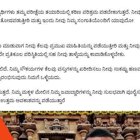
ಯಾರ್ಥಿಗಳು ತಮ್ಮ ಪರೀಕ್ಷೆಯ ತಯಾರಿಯಲ್ಲಿ ಕಠಿಣ ಪರಿಶ್ರಮ ಪಡಬೇಕಾಗುತ್ತದೆ. ನೀವ
ತೋಷಪಡುತ್ತೀರಿ ಮತ್ತು ಇಂದು ನೀವು ನಿಮ್ಮ ಸಂಗಾತಿಯೊಂದಿಗೆ ಯಾವುದೋ
ರಯಾಣ ಮಾಡುವಾಗ ನೀವು ಕೆಲವು ಪ್ರಮುಖ ಮಾಹಿತಿಯನ್ನು ಪಡೆಯುತ್ತೀರಿ ಮತ್ತು ನೀವ
ತಿಕೂಲ ಪರಿಸ್ಥಿತಿಯಲ್ಲಿ ಸಹ ನೀವು ತಾಳ್ಮೆಯನ್ನು ಕಾಪಾಡಿಕೊಳ್ಳಬೇಕು.
ಿದೆ. ನಿಮ್ಮ ಸೌಕರ್ಯಗಳ ಕೆಲವು ವಸ್ತುಗಳನ್ನು ಖರೀದಿಸಲು ನೀವು ಸಾಕಷ್ಟು ಹಣವನ
ರಾರಂಭಿಸುವುದು ನಿಮಗೆ ಒಳ್ಳೆಯದು.
ತದೆ. ನಿಮ್ಮ ಮಕ್ಕಳ ಮೇಲಿನ ನಿಮ್ಮ ಜವಾಬ್ದಾರಿಗಳನ್ನು ನೀವು ಸುಲಭವಾಗಿ ಪೂರೈ
ು ಉತ್ತಮ ಅವಕಾಶವನ್ನು ಪಡೆಯುತ್ತಾರೆ