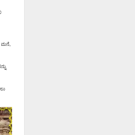
ು
ು ಮನೆ,
್ನು
ಸಲು