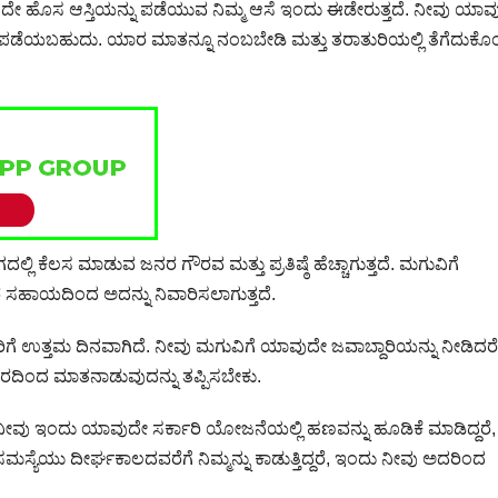
ುದೇ ಹೊಸ ಆಸ್ತಿಯನ್ನು ಪಡೆಯುವ ನಿಮ್ಮ ಆಸೆ ಇಂದು ಈಡೇರುತ್ತದೆ. ನೀವು ಯಾವ
 ಸಹ ಪಡೆಯಬಹುದು. ಯಾರ ಮಾತನ್ನೂ ನಂಬಬೇಡಿ ಮತ್ತು ತರಾತುರಿಯಲ್ಲಿ ತೆಗೆದುಕ
 ಕೆಲಸ ಮಾಡುವ ಜನರ ಗೌರವ ಮತ್ತು ಪ್ರತಿಷ್ಠೆ ಹೆಚ್ಚಾಗುತ್ತದೆ. ಮಗುವಿಗೆ
ಿತರ ಸಹಾಯದಿಂದ ಅದನ್ನು ನಿವಾರಿಸಲಾಗುತ್ತದೆ.
ರಿಗೆ ಉತ್ತಮ ದಿನವಾಗಿದೆ. ನೀವು ಮಗುವಿಗೆ ಯಾವುದೇ ಜವಾಬ್ದಾರಿಯನ್ನು ನೀಡಿದರ
ಿಂದ ಮಾತನಾಡುವುದನ್ನು ತಪ್ಪಿಸಬೇಕು.
 ನೀವು ಇಂದು ಯಾವುದೇ ಸರ್ಕಾರಿ ಯೋಜನೆಯಲ್ಲಿ ಹಣವನ್ನು ಹೂಡಿಕೆ ಮಾಡಿದ್ದರೆ
್ಯೆಯು ದೀರ್ಘಕಾಲದವರೆಗೆ ನಿಮ್ಮನ್ನು ಕಾಡುತ್ತಿದ್ದರೆ, ಇಂದು ನೀವು ಅದರಿಂದ