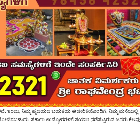
ದೆ. ಇಂದು, ನಿಮ್ಮ ಹೃದಯದ ಬಯಕೆಯ ಈಡೇರಿಕೆಯೊಂದಿಗೆ, ನಿಮ್ಮ ಮನೆಯಲ್ಲಿ
ಆಯೋಜಿಸಬಹುದು. ಸರ್ಕಾರಿ ಉದ್ಯೋಗಗಳಿಗೆ ತಯಾರಿ ನಡೆಸುತ್ತಿರುವ ಜನರು ಕೆಲವ