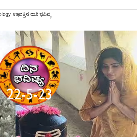
ology
,
#ಇವತ್ತಿನ ರಾಶಿ ಭವಿಷ್ಯ