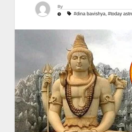
By
#dina bavishya
,
#today astr