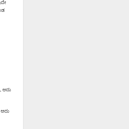
ುದೇ
ೊಂಡ
ೆ, ಅದು
, ಅದು