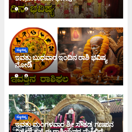
ಜ್ಯೋತಿಷ್ಯ
ಇವತ್ತು ಬುಧವಾರ ಇಂದಿನ ರಾಶಿ ಭವಿಷ್ಯ
ನೋಡಿ
ಜ್ಯೋತಿಷ್ಯ
ಇವತ್ತು ಮಂಗಳವಾರ ಶ್ರೀ ಸೌತಡ್ಕ ಗಣಪನ
ವಿಶೇಷ ಕೃಪೆ ಈ ರಾಶಿಯವರ ಮೇಲಿದೆ,