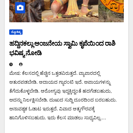
ಜ್ಯೋತಿಷ್ಯ
ಹದ್ದಿನಕಲ್ಲು ಆಂಜನೇಯ ಸ್ವಾಮಿ ಕೃಪೆಯಿಂದ ರಾಶಿ
ಭವಿಷ್ಯ ನೋಡಿ
ಮೇಷ: ಕೆಲಸದಲ್ಲಿ ಹೆಚ್ಚಿನ ಒತ್ತಡವಿರುತ್ತದೆ. ವ್ಯಾಪಾರದಲ್ಲಿ
ಆತುರಪಡಬೇಡಿ. ಆದಾಯದ ಗ್ಯಾರಂಟಿ ಇದೆ. ಅಪಾಯಗಳನ್ನು
ತೆಗೆದುಕೊಳ್ಳಬೇಡಿ. ಆರೋಗ್ಯವು ಇದ್ದಕ್ಕಿದ್ದಂತೆ ಹದಗೆಡಬಹುದು,
ಅದನ್ನು ನಿರ್ಲಕ್ಷಿಸಬೇಡಿ. ದುಃಖದ ಸುದ್ದಿ ದೂರದಿಂದ ಬರಬಹುದು.
ಅನಾವಶ್ಯಕ ಓಡಾಟ ಇರುತ್ತದೆ. ವಿವಾದ ಆತ್ಮಗೌರವಕ್ಕೆ
ಹಾನಿಗೊಳಿಸಬಹುದು. ಇದು ಕೆಲಸ ಮಾಡಲು ಸಾಧ್ಯವಿಲ್ಲ.…