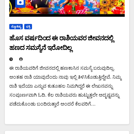
ಜ್ಯೋತಿಷ್ಯ
ಭಕ್ತಿ
ಹೊಸ ವರ್ಷದಿಂದ ಈ ರಾಶಿಯವರ ಜೀವನದಲ್ಲಿ
ಹಣದ ಸಮಸ್ಯೆನೆ ಇರೋದಿಲ್ಲ
ಈ ರಾಶಿಯವರಿಗೆ ಜೀವನದಲ್ಲಿ ಹಣಕಾಸಿನ ಸಮಸ್ಯೆ ಬರುವುದಿಲ್ಲ.
ಅಂತಹ ರಾಶಿ ಯಾವುದೆಂದು ನಾವು ಇಲ್ಲಿ ತಿಳಿಸಿಕೊಡುತ್ತಿದ್ದೇವೆ. ನಿಮ್ಮ
ರಾಶಿ ಇದೆಯಾ ಎನ್ನುವ ಕುತೂಹಲ ನಿಮಗಿದ್ದರೆ ಈ ಲೇಖನವನ್ನು
ಸಂಪೂರ್ಣವಾಗಿ ಓದಿ. ಕೆಲ ರಾಶಿಯವರು ಹುಟ್ಟುತ್ತಲೇ ಅದೃಷ್ಟವನ್ನು
ಪಡೆದುಕೊಂಡು ಬಂದಿರುತ್ತಾರೆ ಅಂದರೆ ಕೆಲವರಿಗೆ…