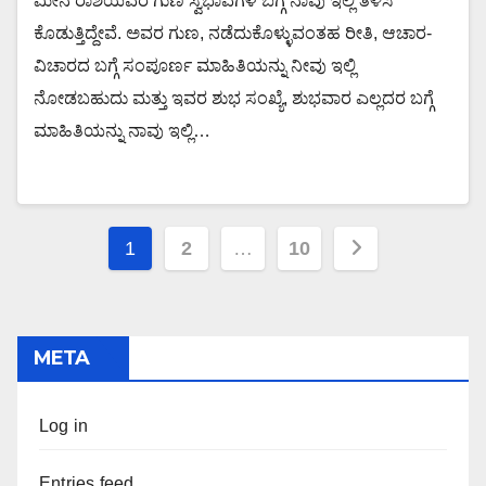
ಮೀನ ರಾಶಿಯವರ ಗುಣ ಸ್ವಭಾವಗಳ ಬಗ್ಗೆ ನಾವು ಇಲ್ಲಿ ತಿಳಿಸಿ
ಕೊಡುತ್ತಿದ್ದೇವೆ. ಅವರ ಗುಣ, ನಡೆದುಕೊಳ್ಳುವಂತಹ ರೀತಿ, ಆಚಾರ-
ವಿಚಾರದ ಬಗ್ಗೆ ಸಂಪೂರ್ಣ ಮಾಹಿತಿಯನ್ನು ನೀವು ಇಲ್ಲಿ
ನೋಡಬಹುದು ಮತ್ತು ಇವರ ಶುಭ ಸಂಖ್ಯೆ, ಶುಭವಾರ ಎಲ್ಲದರ ಬಗ್ಗೆ
ಮಾಹಿತಿಯನ್ನು ನಾವು ಇಲ್ಲಿ…
Posts
1
2
…
10
navigation
META
Log in
Entries feed