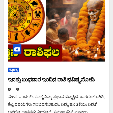
ಜ್ಯೋತಿಷ್ಯ
ಇವತ್ತು ಬುಧವಾರ ಇಂದಿನ ರಾಶಿ ಭವಿಷ್ಯ ನೋಡಿ
ಮೇಷ: ಇಂದು ಕೆಲಸದಲ್ಲಿ ನಿಮ್ಮ ಪ್ರಭಾವ ಹೆಚ್ಚುತ್ತಿದೆ. ಜಾಗರೂಕರಾಗಿರಿ,
ಕೆಟ್ಟ ವಿಷಯಗಳು ಸಂಭವಿಸಬಹುದು. ನಿಮ್ಮ ಹೂಡಿಕೆಯು ನಿಮಗೆ
ಅಪೇಕ್ಷಿತ ಲಾಭವನ್ನು ನೀಡುತ್ತದೆ. ಸಮಾಜ ಸೇವೆ ಮಾಡಲು