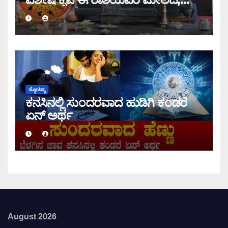
ಇಂದಿನ ರಾಶಿ ಭವಿಷ್ಯ ತಿಳಿಯಿರಿ
ಜ್ಯೋತಿಷ್ಯ
ಕನಸಿನಲ್ಲಿ ಸುಂದರವಾದ ಹುಡಿಗಿ ಕಂಡರೆ
ಏನ್ ಅರ್ಥ
August 2026