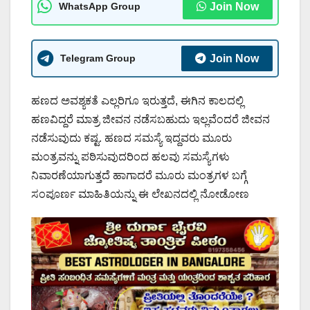
WhatsApp Group
Join Now
Telegram Group
Join Now
ಹಣದ ಅವಶ್ಯಕತೆ ಎಲ್ಲರಿಗೂ ಇರುತ್ತದೆ, ಈಗಿನ ಕಾಲದಲ್ಲಿ
ಹಣವಿದ್ದರೆ ಮಾತ್ರ ಜೀವನ ನಡೆಸಬಹುದು ಇಲ್ಲವೆಂದರೆ ಜೀವನ
ನಡೆಸುವುದು ಕಷ್ಟ. ಹಣದ ಸಮಸ್ಯೆ ಇದ್ದವರು ಮೂರು
ಮಂತ್ರವನ್ನು ಪಠಿಸುವುದರಿಂದ ಹಲವು ಸಮಸ್ಯೆಗಳು
ನಿವಾರಣೆಯಾಗುತ್ತದೆ ಹಾಗಾದರೆ ಮೂರು ಮಂತ್ರಗಳ ಬಗ್ಗೆ
ಸಂಪೂರ್ಣ ಮಾಹಿತಿಯನ್ನು ಈ ಲೇಖನದಲ್ಲಿ ನೋಡೋಣ