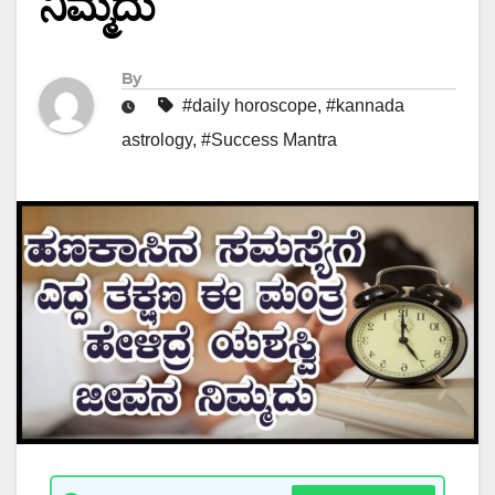
ನಿಮ್ಮದು
By
#daily horoscope
,
#kannada
astrology
,
#Success Mantra