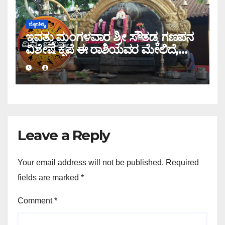
ಜ್ಯೋತಿಷ್ಯ
ಇವತ್ತು ಮಂಗಳವಾರ ಶ್ರೀ ಸೌತಡ್ಕ ಗಣಪನ
ವಿಶೇಷ ಕೃಪೆ ಈ ರಾಶಿಯವರ ಮೇಲಿದೆ,
ಇಂದಿನ ರಾಶಿ ಭವಿಷ್ಯ ತಿಳಿಯಿರಿ
Leave a Reply
Your email address will not be published.
Required
fields are marked
*
Comment
*