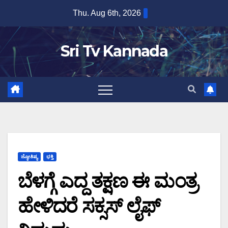
Skip
Thu. Aug 6th, 2026
to
content
Sri Tv Kannada
ಜ್ಯೋತಿಷ್ಯ
ಭಕ್ತಿ
ಬೆಳಗ್ಗೆ ಎದ್ದ ತಕ್ಷಣ ಈ ಮಂತ್ರ
ಹೇಳಿದರೆ ಸಕ್ಸಸ್ ಲೈಫ್