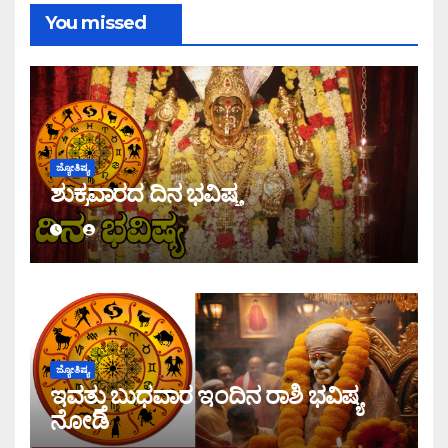
You missed
ಜ್ಯೋತಿಷ್ಯ
ಶುಕ್ರವಾರದ ದಿನ ಭವಿಷ್ಯ
ಜ್ಯೋತಿಷ್ಯ
ಇವತ್ತು ಬುಧವಾರ ಇಂದಿನ ರಾಶಿ ಭವಿಷ್ಯ
ನೋಡಿ