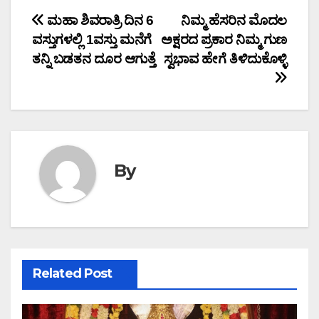
Post
ಮಹಾ ಶಿವರಾತ್ರಿ ದಿನ 6
ನಿಮ್ಮ ಹೆಸರಿನ ಮೊದಲ
ವಸ್ತುಗಳಲ್ಲಿ 1ವಸ್ತು ಮನೆಗೆ
ಅಕ್ಷರದ ಪ್ರಕಾರ ನಿಮ್ಮ ಗುಣ
navigation
ತನ್ನಿ ಬಡತನ ದೂರ ಆಗುತ್ತೆ
ಸ್ವಭಾವ ಹೇಗೆ ತಿಳಿದುಕೊಳ್ಳಿ
By
Related Post