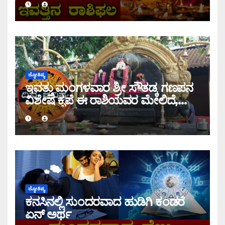
ಜ್ಯೋತಿಷ್ಯ
ಇವತ್ತು ಮಂಗಳವಾರ ಶ್ರೀ ಸೌತಡ್ಕ ಗಣಪನ
ವಿಶೇಷ ಕೃಪೆ ಈ ರಾಶಿಯವರ ಮೇಲಿದೆ,
ಇಂದಿನ ರಾಶಿ ಭವಿಷ್ಯ ತಿಳಿಯಿರಿ
ಜ್ಯೋತಿಷ್ಯ
ಕನಸಿನಲ್ಲಿ ಸುಂದರವಾದ ಹುಡಿಗಿ ಕಂಡರೆ
ಏನ್ ಅರ್ಥ