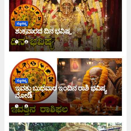
ಜ್ಯೋತಿಷ್ಯ
ಶುಕ್ರವಾರದ ದಿನ ಭವಿಷ್ಯ
ಜ್ಯೋತಿಷ್ಯ
ಇವತ್ತು ಬುಧವಾರ ಇಂದಿನ ರಾಶಿ ಭವಿಷ್ಯ
ನೋಡಿ