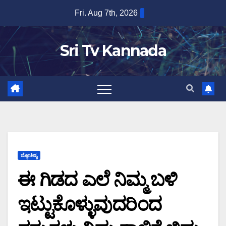
Skip
Fri. Aug 7th, 2026
to
content
Sri Tv Kannada
ಜ್ಯೋತಿಷ್ಯ
ಈ ಗಿಡದ ಎಲೆ ನಿಮ್ಮ ಬಳಿ
ಇಟ್ಟುಕೊಳ್ಳುವುದರಿಂದ