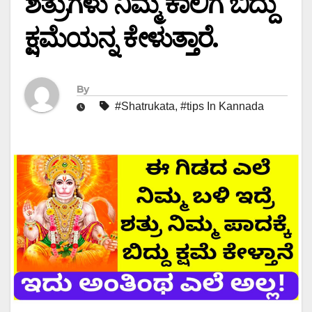
ಶತ್ರುಗಳು ನಿಮ್ಮ ಕಾಲಿಗೆ ಬಿದ್ದು
ಕ್ಷಮೆಯನ್ನ ಕೇಳುತ್ತಾರೆ.
By
#Shatrukata
,
#tips In Kannada