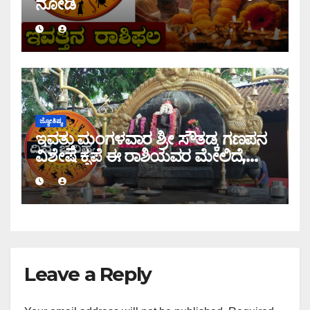
ನೋಡಿ
ಜ್ಯೋತಿಷ್ಯ
ಇವತ್ತು ಮಂಗಳವಾರ ಶ್ರೀ ಸೌತಡ್ಕ ಗಣಪನ
ವಿಶೇಷ ಕೃಪೆ ಈ ರಾಶಿಯವರ ಮೇಲಿದೆ,
ಇಂದಿನ ರಾಶಿ ಭವಿಷ್ಯ ತಿಳಿಯಿರಿ
Leave a Reply