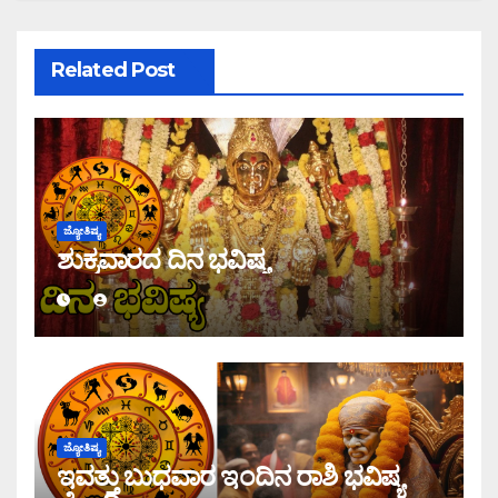
Related Post
ಜ್ಯೋತಿಷ್ಯ
ಶುಕ್ರವಾರದ ದಿನ ಭವಿಷ್ಯ
ಜ್ಯೋತಿಷ್ಯ
ಇವತ್ತು ಬುಧವಾರ ಇಂದಿನ ರಾಶಿ ಭವಿಷ್ಯ