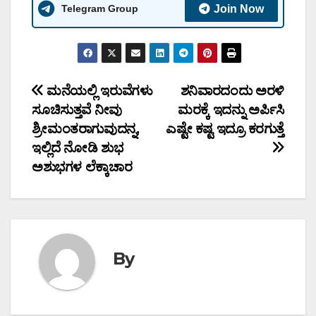
Telegram Group
Join Now
Post
ಮನೆಯಲ್ಲಿ ಇರುವೆಗಳು
ಶನಿವಾರದಂದು ಅರಳಿ
ಸೂಚಿಸುತ್ತವೆ ನೀವು
ಮರಕ್ಕೆ ಇದನ್ನು ಅರ್ಪಿಸಿ
navigation
ಶ್ರೀಮಂತರಾಗುವುದನ್ನ,
ಎಷ್ಟೇ ಕಷ್ಟ ಇದ್ರೂ ಕರಗುತ್ತೆ
ಇಲ್ಲಿದೆ ನೋಡಿ ಶುಭ
ಅಶುಭಗಳ ಲೆಕ್ಕಾಚಾರ
By