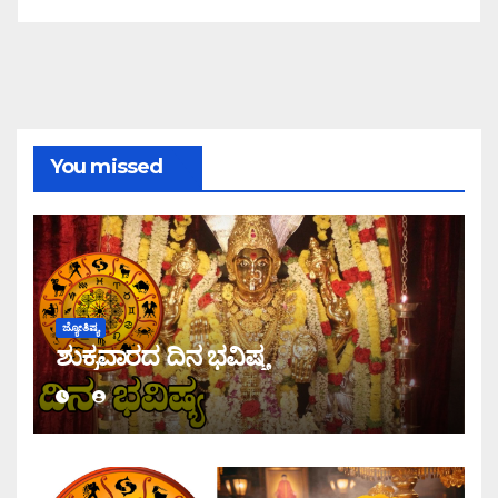
You missed
ಜ್ಯೋತಿಷ್ಯ
ಶುಕ್ರವಾರದ ದಿನ ಭವಿಷ್ಯ