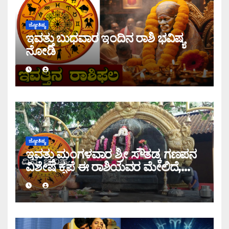
ಜ್ಯೋತಿಷ್ಯ
ಇವತ್ತು ಬುಧವಾರ ಇಂದಿನ ರಾಶಿ ಭವಿಷ್ಯ
ನೋಡಿ
ಜ್ಯೋತಿಷ್ಯ
ಇವತ್ತು ಮಂಗಳವಾರ ಶ್ರೀ ಸೌತಡ್ಕ ಗಣಪನ
ವಿಶೇಷ ಕೃಪೆ ಈ ರಾಶಿಯವರ ಮೇಲಿದೆ,
ಇಂದಿನ ರಾಶಿ ಭವಿಷ್ಯ ತಿಳಿಯಿರಿ