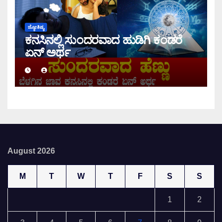
ಜ್ಯೋತಿಷ್ಯ
ಕನಸಿನಲ್ಲಿ ಸುಂದರವಾದ ಹುಡಿಗಿ ಕಂಡರೆ
ಏನ್ ಅರ್ಥ
August 2026
M
T
W
T
F
S
S
1
2