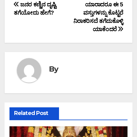
Post
ಜನರ ಕಣ್ಣಿನ ದೃಷ್ಟಿ
ಯಾರಾದರೂ ಈ 5
ತಗೆಯೋದು ಹೇಗೆ?
ವಸ್ತುಗಳನ್ನು ಕೊಟ್ಟರೆ
navigation
ನಿರಾಕರಿಸದೆ ತಗೆದುಕೊಳ್ಳಿ
ಯಾಕೆಂದರೆ
By
Related Post