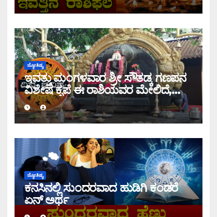
ಜ್ಯೋತಿಷ್ಯ
ಇವತ್ತು ಮಂಗಳವಾರ ಶ್ರೀ ಸೌತಡ್ಕ ಗಣಪನ
ವಿಶೇಷ ಕೃಪೆ ಈ ರಾಶಿಯವರ ಮೇಲಿದೆ,
ಇಂದಿನ ರಾಶಿ ಭವಿಷ್ಯ ತಿಳಿಯಿರಿ
ಜ್ಯೋತಿಷ್ಯ
ಕನಸಿನಲ್ಲಿ ಸುಂದರವಾದ ಹುಡಿಗಿ ಕಂಡರೆ
ಏನ್ ಅರ್ಥ