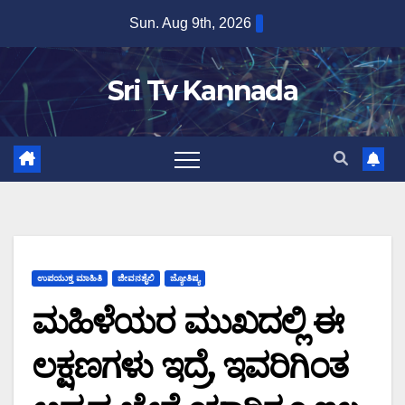
Skip
Sun. Aug 9th, 2026
to
content
Sri Tv Kannada
ಉಪಯುಕ್ತ ಮಾಹಿತಿ
ಜೀವನಶೈಲಿ
ಜ್ಯೋತಿಷ್ಯ
ಮಹಿಳೆಯರ ಮುಖದಲ್ಲಿ ಈ
ಲಕ್ಷಣಗಳು ಇದ್ರೆ, ಇವರಿಗಿಂತ