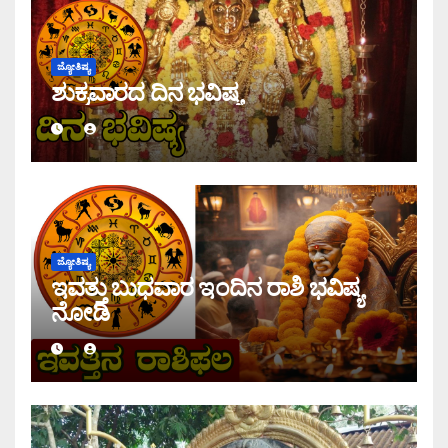
ಜ್ಯೋತಿಷ್ಯ
ಶುಕ್ರವಾರದ ದಿನ ಭವಿಷ್ಯ
ಜ್ಯೋತಿಷ್ಯ
ಇವತ್ತು ಬುಧವಾರ ಇಂದಿನ ರಾಶಿ ಭವಿಷ್ಯ
ನೋಡಿ