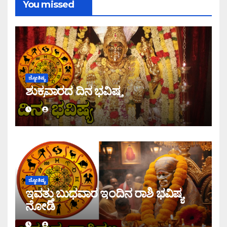
You missed
ಜ್ಯೋತಿಷ್ಯ
ಶುಕ್ರವಾರದ ದಿನ ಭವಿಷ್ಯ
ಜ್ಯೋತಿಷ್ಯ
ಇವತ್ತು ಬುಧವಾರ ಇಂದಿನ ರಾಶಿ ಭವಿಷ್ಯ
ನೋಡಿ