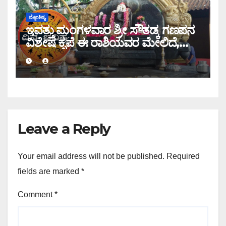
ಜ್ಯೋತಿಷ್ಯ
ಇವತ್ತು ಮಂಗಳವಾರ ಶ್ರೀ ಸೌತಡ್ಕ ಗಣಪನ
ವಿಶೇಷ ಕೃಪೆ ಈ ರಾಶಿಯವರ ಮೇಲಿದೆ,
ಇಂದಿನ ರಾಶಿ ಭವಿಷ್ಯ ತಿಳಿಯಿರಿ
Leave a Reply
Your email address will not be published.
Required
fields are marked
*
Comment
*