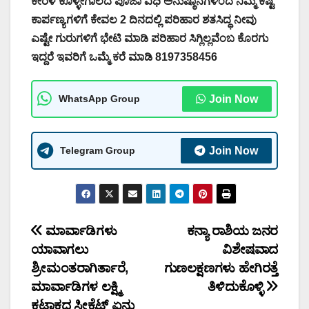
ಕೇರಳ ಕೊಳ್ಳೇಗಾಲದ ಪೂಜಾ ವಿಧಿ ಅನುಷ್ಠಾನಗಳಿಂದ ನಿಮ್ಮ ಕಷ್ಟ
ಕಾರ್ಪಣ್ಯಗಳಿಗೆ ಕೇವಲ 2 ದಿನದಲ್ಲಿ ಪರಿಹಾರ ಶತಸಿದ್ಧ ನೀವು
ಎಷ್ಟೇ ಗುರುಗಳಿಗೆ ಭೇಟಿ ಮಾಡಿ ಪರಿಹಾರ ಸಿಗ್ಲಿಲ್ಲವೆಂಬ ಕೊರಗು
ಇದ್ದರೆ ಇವರಿಗೆ ಒಮ್ಮೆ ಕರೆ ಮಾಡಿ 8197358456
WhatsApp Group
Join Now
Telegram Group
Join Now
Post
ಮಾರ್ವಾಡಿಗಳು
ಕನ್ಯಾ ರಾಶಿಯ ಜನರ
ಯಾವಾಗಲು
ವಿಶೇಷವಾದ
navigation
ಶ್ರೀಮಂತರಾಗಿರ್ತಾರೆ,
ಗುಣಲಕ್ಷಣಗಳು ಹೇಗಿರತ್ತೆ
ಮಾರ್ವಾಡಿಗಳ ಲಕ್ಷ್ಮಿ
ತಿಳಿದುಕೊಳ್ಳಿ
ಕಟಾಕ್ಷದ ಸೀಕ್ರೆಟ್ ಏನು