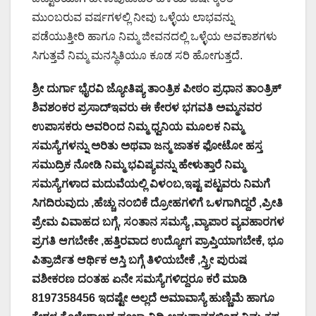
ಮುಂಬರುವ ವರ್ಷಗಳಲ್ಲಿ ನೀವು ಒಳ್ಳೆಯ ಲಾಭವನ್ನು
ಪಡೆಯುತ್ತೀರಿ ಹಾಗೂ ನಿಮ್ಮ ಜೀವನದಲ್ಲಿ ಒಳ್ಳೆಯ ಅವಕಾಶಗಳು
ಸಿಗುತ್ತವೆ ನಿಮ್ಮ ಮನಸ್ಥಿತಿಯೂ ಕೂಡ ಸರಿ ಹೋಗುತ್ತದೆ.
ಶ್ರೀ ದುರ್ಗಾ ಭೈರವಿ ಜ್ಯೋತಿಷ್ಯ ತಾಂತ್ರಿಕ ಪೀಠಂ ಪ್ರಧಾನ ತಾಂತ್ರಿಕ್
ಶಿವಶಂಕರ ಪ್ರಸಾದ್ಇವರು ಈ ಕೇರಳ ಭಗವತಿ ಅಮ್ಮನವರ
ಉಪಾಸಕರು ಅವರಿಂದ ನಿಮ್ಮ ಧ್ವನಿಯ ಮೂಲಕ ನಿಮ್ಮ
ಸಮಸ್ಯೆಗಳನ್ನು ಅರಿತು ಅಥವಾ ಜನ್ಮ ಜಾತಕ ಫೋಟೋ ಹಸ್ತ
ಸಮುದ್ರಿಕ ನೋಡಿ ನಿಮ್ಮ ಭವಿಷ್ಯವನ್ನು ಹೇಳುತ್ತಾರೆ ನಿಮ್ಮ
ಸಮಸ್ಯೆಗಳಾದ ಮದುವೆಯಲ್ಲಿ ವಿಳಂಬ,ಇಷ್ಟ ಪಟ್ಟವರು ನಿಮಗೆ
ಸಿಗದಿರುವುದು ,ಹೆಚ್ಚು ನಂಬಿಕೆ ದ್ರೋಹಗಳಿಗೆ ಒಳಗಾಗಿದ್ದರೆ ,ಪ್ರೀತಿ
ಪ್ರೇಮ ವಿವಾಹದ ಬಗ್ಗೆ, ಸಂತಾನ ಸಮಸ್ಯೆ ,ವ್ಯಾಪಾರ ವ್ಯವಹಾರಗಳ
ಪ್ರಗತಿ ಆಗಬೇಕೇ ,ಹತ್ತಿರವಾದ ಉದ್ಯೋಗ ಪ್ರಾಪ್ತಿಯಾಗಬೇಕೆ, ಭೂ
ಪಿತ್ರಾರ್ಜಿತ ಆರ್ಥಿಕ ಆಸ್ತಿ ಬಗ್ಗೆ ತಿಳಿಯಬೇಕೆ ,ಸ್ತ್ರೀ ಪುರುಷ
ವಶೀಕರಣ ದಂತಹ ಏನೇ ಸಮಸ್ಯೆಗಳಿದ್ದರೂ ಕರೆ ಮಾಡಿ
8197358456 ಇದಷ್ಟೇ ಅಲ್ಲದೆ ಅಮಾವಾಸ್ಯೆ ಹುಣ್ಣಿಮೆ ಹಾಗೂ