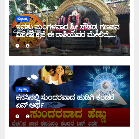
ಜ್ಯೋತಿಷ್ಯ
ಇವತ್ತು ಮಂಗಳವಾರ ಶ್ರೀ ಸೌತಡ್ಕ ಗಣಪನ
ವಿಶೇಷ ಕೃಪೆ ಈ ರಾಶಿಯವರ ಮೇಲಿದೆ,
ಇಂದಿನ ರಾಶಿ ಭವಿಷ್ಯ ತಿಳಿಯಿರಿ
ಜ್ಯೋತಿಷ್ಯ
ಕನಸಿನಲ್ಲಿ ಸುಂದರವಾದ ಹುಡಿಗಿ ಕಂಡರೆ
ಏನ್ ಅರ್ಥ