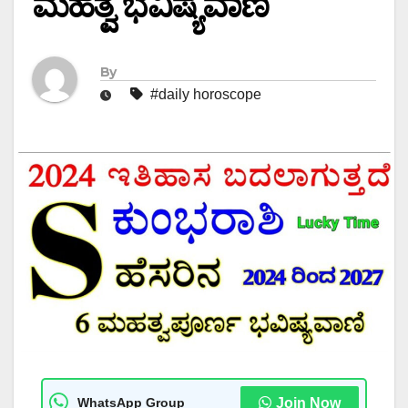
ಮಹತ್ವ ಭವಿಷ್ಯವಾಣಿ
By
#daily horoscope
WhatsApp Group
Join Now