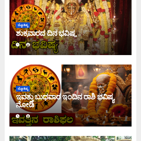
ಜ್ಯೋತಿಷ್ಯ
ಶುಕ್ರವಾರದ ದಿನ ಭವಿಷ್ಯ
ಜ್ಯೋತಿಷ್ಯ
ಇವತ್ತು ಬುಧವಾರ ಇಂದಿನ ರಾಶಿ ಭವಿಷ್ಯ
ನೋಡಿ