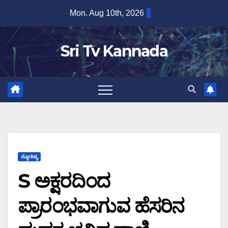
Skip
Mon. Aug 10th, 2026
to
content
Sri Tv Kannada
ಜ್ಯೋತಿಷ್ಯ
S ಅಕ್ಷರದಿಂದ
ಪ್ರಾರಂಭವಾಗುವ ಹೆಸರಿನ