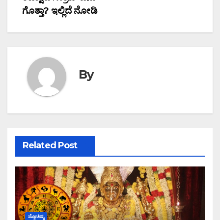
ಗೊತ್ತಾ? ಇಲ್ಲಿದೆ ನೋಡಿ
By
Related Post
ಜ್ಯೋತಿಷ್ಯ