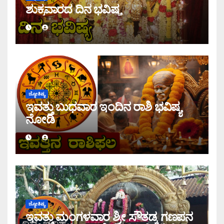
ಶುಕ್ರವಾರದ ದಿನ ಭವಿಷ್ಯ
ಜ್ಯೋತಿಷ್ಯ
ಇವತ್ತು ಬುಧವಾರ ಇಂದಿನ ರಾಶಿ ಭವಿಷ್ಯ
ನೋಡಿ
ಜ್ಯೋತಿಷ್ಯ
ಇವತ್ತು ಮಂಗಳವಾರ ಶ್ರೀ ಸೌತಡ್ಕ ಗಣಪನ