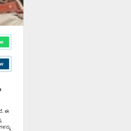
ow
ow
ಈ
ೆ. ಈ
ು
ಗಳನ್ನು