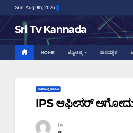
Skip
Sun. Aug 9th, 2026
to
content
Sri Tv Kannada
HOME
ಜ್ಯೋತಿಷ್ಯ
ಜೀವನಶೈಲಿ
ಆ
ಉಪಯುಕ್ತ ಮಾಹಿತಿ
IPS ಆಫೀಸರ್ ಆಗೋದು 
By