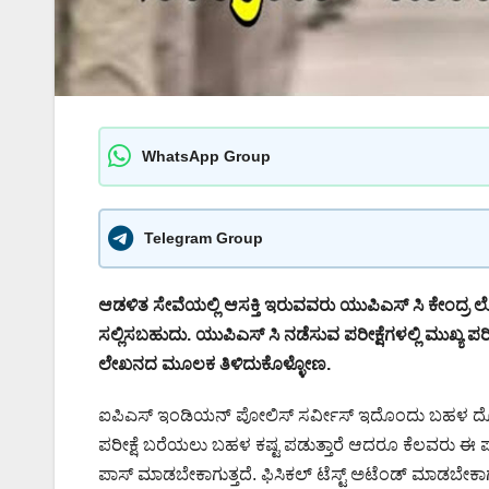
WhatsApp Group
Telegram Group
ಆಡಳಿತ ಸೇವೆಯಲ್ಲಿ ಆಸಕ್ತಿ ಇರುವವರು ಯುಪಿಎಸ್‌ ಸಿ ಕೇಂದ್
ಸಲ್ಲಿಸಬಹುದು. ಯುಪಿಎಸ್ ಸಿ ನಡೆಸುವ ಪರೀಕ್ಷೆಗಳಲ್ಲಿ ಮುಖ್ಯ 
ಲೇಖನದ ಮೂಲಕ ತಿಳಿದುಕೊಳ್ಳೋಣ.
ಐಪಿಎಸ್ ಇಂಡಿಯನ್ ಪೋಲಿಸ್ ಸರ್ವೀಸ್ ಇದೊಂದು ಬಹಳ ದೊಡ್ಡ
ಪರೀಕ್ಷೆ ಬರೆಯಲು ಬಹಳ ಕಷ್ಟ ಪಡುತ್ತಾರೆ ಆದರೂ ಕೆಲವರು ಈ ಪರೀ
ಪಾಸ್ ಮಾಡಬೇಕಾಗುತ್ತದೆ. ಫಿಸಿಕಲ್ ಟೆಸ್ಟ್ ಅಟೆಂಡ್ ಮಾಡಬೇಕಾಗುತ್