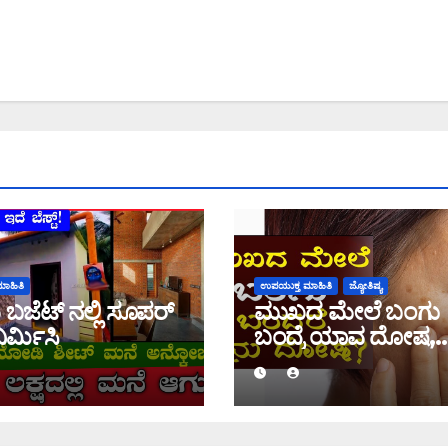
ಾಹಿತಿ
ಉಪಯುಕ್ತ ಮಾಹಿತಿ
ಜ್ಯೋತಿಷ್ಯ
 ಬಜೆಟ್ ನಲ್ಲಿ ಸೂಪರ್
ಮುಖದ ಮೇಲೆ ಬಂಗು
ಿರ್ಮಿಸಿ
ಬಂದ್ರೆ ಯಾವ ದೋಷ,
ತಿಳಿಯಿರಿ