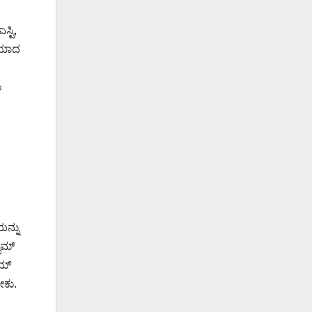
್ಟಿ,
ಿಯಾದ
ು
ಯನ್ನು
ಾಮ್
ಾಮ್
ೇಕು.