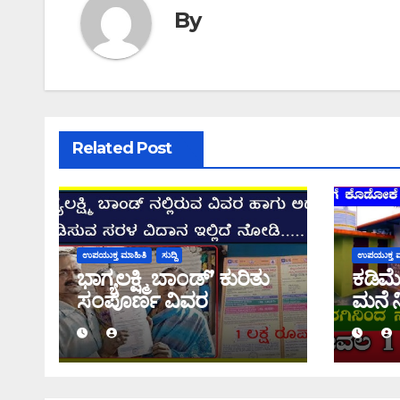
By
Related Post
ಉಪಯುಕ್ತ ಮಾಹಿತಿ
ಸುದ್ದಿ
ಉಪಯುಕ್ತ ಮ
ಭಾಗ್ಯಲಕ್ಷ್ಮಿ ಬಾಂಡ್’ ಕುರಿತು
ಕಡಿಮೆ
ಸಂಪೂರ್ಣ ವಿವರ
ಮನೆ ನ