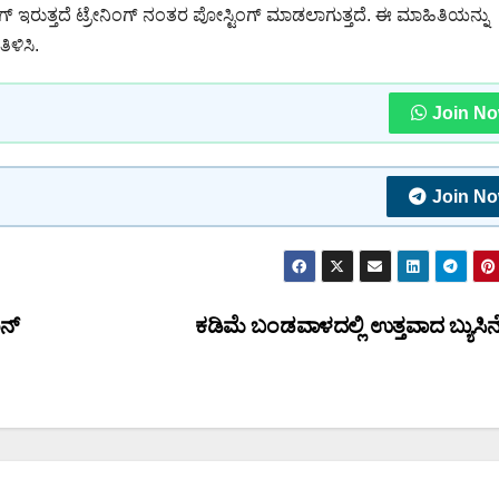
ಗ್ ಇರುತ್ತದೆ ಟ್ರೇನಿಂಗ್ ನಂತರ ಪೋಸ್ಟಿಂಗ್ ಮಾಡಲಾಗುತ್ತದೆ. ಈ ಮಾಹಿತಿಯನ್ನು
ಿಳಿಸಿ.
Join N
Join N
ನ್
ಕಡಿಮೆ ಬಂಡವಾಳದಲ್ಲಿ ಉತ್ತವಾದ ಬ್ಯುಸಿನ