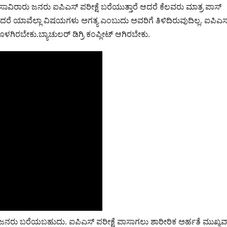
ವಿರಾರು ಜನರು ಐಪಿಎಸ್ ಪರೀಕ್ಷೆ ಬರೆಯುತ್ತಾರೆ ಆದರೆ ಕೆಲವರು ಮಾತ್ರ ಪಾಸ್
ಾದರೆ ಯಾವೆಲ್ಲಾ ವಿಷಯಗಳು ಅಗತ್ಯ ಎಂಬುದು ಅವರಿಗೆ ತಿಳಿದಿರುವುದಿಲ್ಲ. ಐಪಿಎಸ
ಗಿರಬೇಕು.ಬ್ಯಾಚುಲರ್ ಡಿಗ್ರಿ ಕಂಪ್ಲೀಟ್ ಆಗಿರಬೇಕು.
ನರು ಬರೆಯಬಹುದು. ಐಪಿಎಸ್ ಪರೀಕ್ಷೆ ಪಾಸಾಗಲು ಶಾರೀರಿಕ ಅರ್ಹತೆ ಮುಖ್ಯವಾ