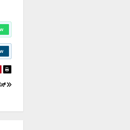
ow
ow
ೆಸ್