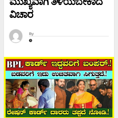
ಮುಖ್ಯವಾಗಿ ತಿಳಿಯಬೇಕಾದ
ವಿಚಾರ
By