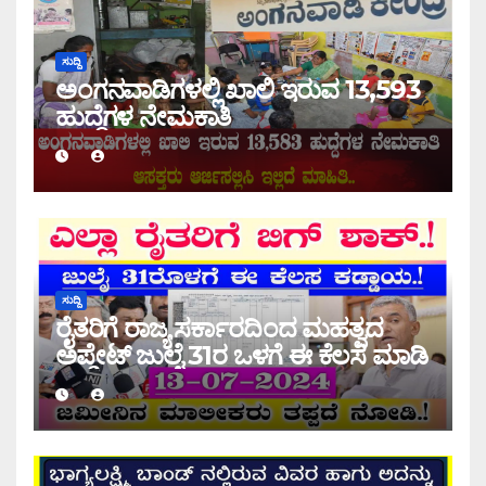
ಸುದ್ದಿ
ಅಂಗನವಾಡಿಗಳಲ್ಲಿ ಖಾಲಿ ಇರುವ 13,593
ಹುದ್ದೆಗಳ ನೇಮಕಾತಿ
ಸುದ್ದಿ
ರೈತರಿಗೆ ರಾಜ್ಯ ಸರ್ಕಾರದಿಂದ ಮಹತ್ವದ
ಅಪ್ಡೇಟ್ ಜುಲೈ 31ರ ಒಳಗೆ ಈ ಕೆಲಸ ಮಾಡಿ