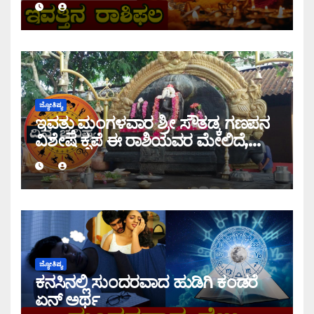
ಜ್ಯೋತಿಷ್ಯ
ಇವತ್ತು ಮಂಗಳವಾರ ಶ್ರೀ ಸೌತಡ್ಕ ಗಣಪನ
ವಿಶೇಷ ಕೃಪೆ ಈ ರಾಶಿಯವರ ಮೇಲಿದೆ,
ಇಂದಿನ ರಾಶಿ ಭವಿಷ್ಯ ತಿಳಿಯಿರಿ
ಜ್ಯೋತಿಷ್ಯ
ಕನಸಿನಲ್ಲಿ ಸುಂದರವಾದ ಹುಡಿಗಿ ಕಂಡರೆ
ಏನ್ ಅರ್ಥ