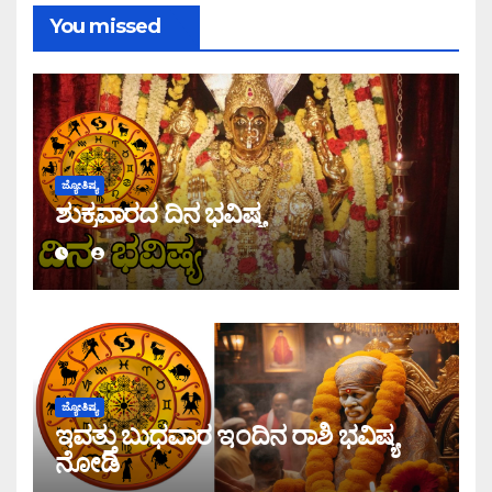
You missed
ಜ್ಯೋತಿಷ್ಯ
ಶುಕ್ರವಾರದ ದಿನ ಭವಿಷ್ಯ
ಜ್ಯೋತಿಷ್ಯ
ಇವತ್ತು ಬುಧವಾರ ಇಂದಿನ ರಾಶಿ ಭವಿಷ್ಯ
ನೋಡಿ