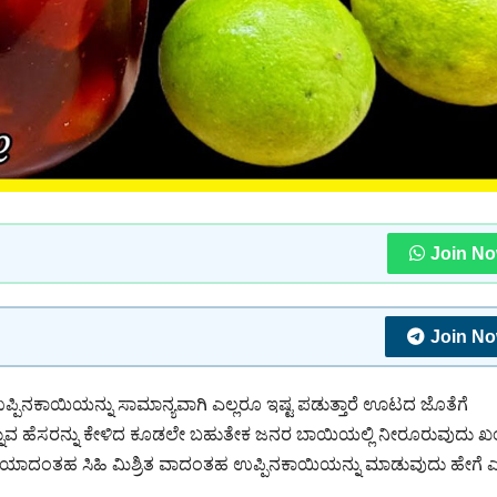
Join N
Join N
ಪ್ಪಿನಕಾಯಿಯನ್ನು ಸಾಮಾನ್ಯವಾಗಿ ಎಲ್ಲರೂ ಇಷ್ಟ ಪಡುತ್ತಾರೆ ಊಟದ ಜೊತೆಗೆ
ನ್ನುವ ಹೆಸರನ್ನು ಕೇಳಿದ ಕೂಡಲೇ ಬಹುತೇಕ ಜನರ ಬಾಯಿಯಲ್ಲಿ ನೀರೂರುವುದು ಖ
ಿಯಾದಂತಹ ಸಿಹಿ ಮಿಶ್ರಿತ ವಾದಂತಹ ಉಪ್ಪಿನಕಾಯಿಯನ್ನು ಮಾಡುವುದು ಹೇಗೆ ಎ