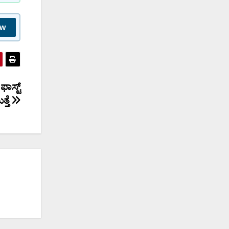
ow
ಾಸ್ಟ್
್ತೆ