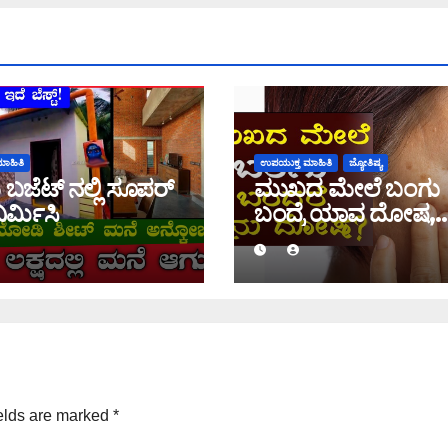
ಾಹಿತಿ
ಉಪಯುಕ್ತ ಮಾಹಿತಿ
ಜ್ಯೋತಿಷ್ಯ
 ಬಜೆಟ್ ನಲ್ಲಿ ಸೂಪರ್
ಮುಖದ ಮೇಲೆ ಬಂಗು
ಿರ್ಮಿಸಿ
ಬಂದ್ರೆ ಯಾವ ದೋಷ,
ತಿಳಿಯಿರಿ
elds are marked
*