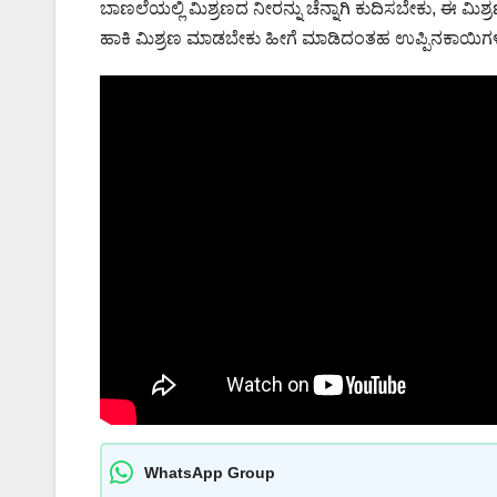
ಬಾಣಲೆಯಲ್ಲಿ ಮಿಶ್ರಣದ ನೀರನ್ನು ಚೆನ್ನಾಗಿ ಕುದಿಸಬೇಕು, ಈ ಮಿಶ್ರಣ
ಹಾಕಿ ಮಿಶ್ರಣ ಮಾಡಬೇಕು ಹೀಗೆ ಮಾಡಿದಂತಹ ಉಪ್ಪಿನಕಾಯಿಗ
WhatsApp Group