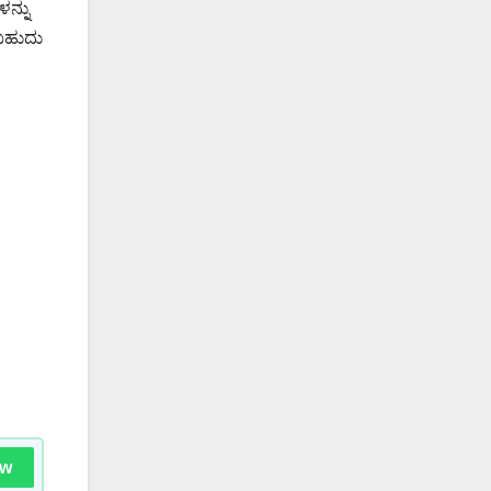
ಳನ್ನು
ಬಹುದು
ow