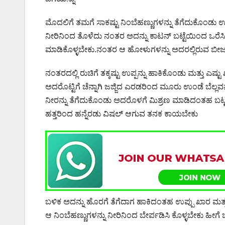
ಮೊದಲಿಗೆ ತಮಗೆ ಸಾಕಷ್ಟು ನಿಂಬೆಹಣ್ಣುಗಳನ್ನು ತೆಗೆದುಕೊಂಡು ಉದ
ನೀರಿನಿಂದ ತೊಳೆದು ನಂತರ ಅದನ್ನು ಕಾಟನ್ ಬಟ್ಟೆಯಿಂದ ಒರೆಸಿ 
ಮಾಡಿಕೊಳ್ಳಬೇಕು.ನಂತರ ಆ ಹೋಳುಗಳನ್ನು ಅದರಲ್ಲಿರುವ ಬೀಜಗಳ
ನಂತರದಲ್ಲಿ ರುಚಿಗೆ ತಕ್ಕಷ್ಟು ಉಪ್ಪನ್ನು ಹಾಕಿಕೊಂಡು ಮತ್ತು 
ಅದರೊಟ್ಟಿಗೆ ಚೆನ್ನಾಗಿ ಜಜ್ಜಿದ ಎರಡರಿಂದ ಮೂರು ಉಂಡೆ ಬೆಲ್ಲವನ
ನೀರನ್ನು ತೆಗೆದುಕೊಂಡು ಅದರೊಳಗೆ ಮಿಶ್ರಣ ಮಾಡಿದಂತಹ ಬಟ್ಟಲಿನ
ಹತ್ತರಿಂದ ಹನ್ನೆರಡು ವಿಷಲ್ ಆಗುವ ತನಕ ಕಾಯಬೇಕು
ಬಳಿಕ ಅದನ್ನು ಹೊರಗೆ ತೆಗೆದಾಗ ಹಾಕಿದಂತಹ ಉಪ್ಪು ಖಾರ ಮತ್ತು ಬ
ಆ ನಿಂಬೆಹಣ್ಣುಗಳನ್ನು ನೀರಿನಿಂದ ಬೇರ್ಪಡಿಸಿ ಕೊಳ್ಳಬೇಕು ಹೀಗೆ