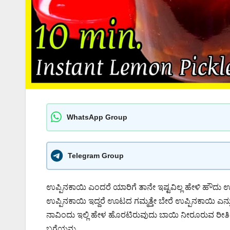
WhatsApp Group
Telegram Group
ಉಪ್ಪಿನಕಾಯಿ ಎಂದರೆ ಯಾರಿಗೆ ತಾನೇ ಇಷ್ಟವಿಲ್ಲ ಹೇಳಿ ಹೌದು ಉ
ಉಪ್ಪಿನಕಾಯಿ ಇದ್ದರೆ ಊಟದ ಗಮ್ಮತ್ತೇ ಬೇರೆ ಉಪ್ಪಿನಕಾಯಿ ಎ
ನಾವಿಂದು ಇಲ್ಲಿ ಹೇಳ ಹೊರಟಿರುವುದು ಬಾಯಿ ನೀರೂರುವ ರೀತ
ಬಗೆಯನ್ನು