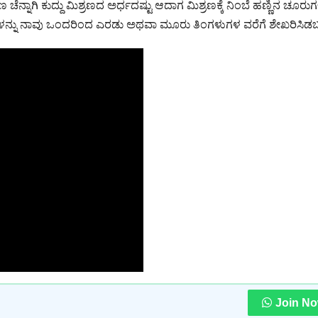
 ಚೆನ್ನಾಗಿ ಕುದ್ದು ಮಿಶ್ರಣದ ಅರ್ಧದಷ್ಟು ಆದಾಗ ಮಿಶ್ರಣಕ್ಕೆ ನಿಂಬೆ ಹಣ್ಣಿನ ಚೂರುಗ
ಳನ್ನು ನಾವು ಒಂದರಿಂದ ಎರಡು ಅಥವಾ ಮೂರು ತಿಂಗಳುಗಳ ವರೆಗೆ ಶೇಖರಿಸಿಡ
Join N