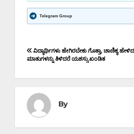
Telegram Group
Post
ವಿದ್ಯಾರ್ಥಿಗಳು ಹೇಗಿರಬೇಕು ಗೊತ್ತಾ, ಚಾಣಿಕ್ಯ ಹೇಳಿ
ಮಾತುಗಳನ್ನು ತಿಳಿದರೆ ಯಶಸ್ಸು ಖಂಡಿತ
navigation
By