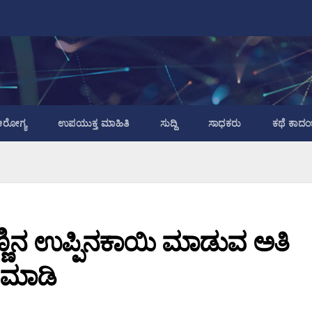
ರೋಗ್ಯ
ಉಪಯುಕ್ತ ಮಾಹಿತಿ
ಸುದ್ದಿ
ಸಾಧಕರು
ಕಥೆ ಕಾದಂ
ಹಣ್ಣಿನ ಉಪ್ಪಿನಕಾಯಿ ಮಾಡುವ ಅತಿ
ೈ ಮಾಡಿ