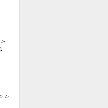
ರ
ಪವೇ
ು
ದೆಬಳಿಕ