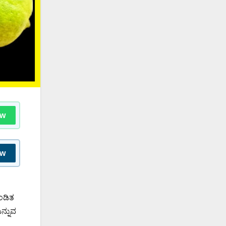
ow
ow
ಂಡಿತ
ನ್ನುವ