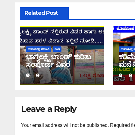
Related Post
ಉಪಯುಕ್ತ ಮಾಹಿತಿ
ಸುದ್ದಿ
ಉಪಯುಕ್ತ ಮ
ಭಾಗ್ಯಲಕ್ಷ್ಮಿ ಬಾಂಡ್’ ಕುರಿತು
ಕಡಿಮೆ
ಸಂಪೂರ್ಣ ವಿವರ
ಮನೆ ನ
Leave a Reply
Your email address will not be published.
Required fi