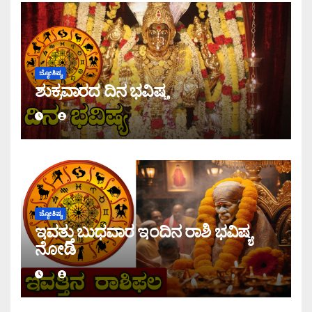
ಜ್ಯೋತಿಷ್ಯ
ಶುಕ್ರವಾರದ ದಿನ ಭವಿಷ್ಯ
ಜ್ಯೋತಿಷ್ಯ
ಇವತ್ತು ಬುಧವಾರ ಇಂದಿನ ರಾಶಿ ಭವಿಷ್ಯ
ನೋಡಿ