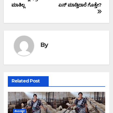
navigation
ಮಾತಿಲ್ಲ
ಏನ್ ಮಾಡ್ತಿದಾರೆ ಗೊತ್ತೇ?
By
Related Post
ಜೀವನಶೈಲಿ