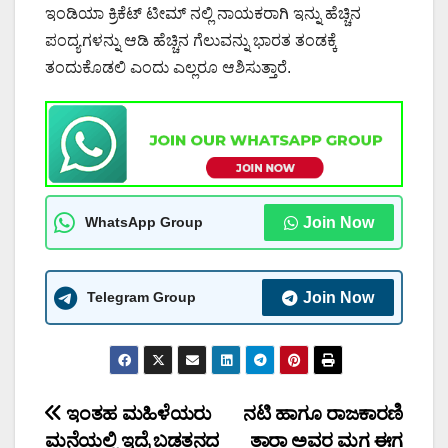
ಇಂಡಿಯಾ ಕ್ರಿಕೆಟ್ ಟೀಮ್ ನಲ್ಲಿ ನಾಯಕರಾಗಿ ಇನ್ನು ಹೆಚ್ಚಿನ
ಪಂದ್ಯಗಳನ್ನು ಆಡಿ ಹೆಚ್ಚಿನ ಗೆಲುವನ್ನು ಭಾರತ ತಂಡಕ್ಕೆ
ತಂದುಕೊಡಲಿ ಎಂದು ಎಲ್ಲರೂ ಆಶಿಸುತ್ತಾರೆ.
WhatsApp Group
Join Now
Telegram Group
Join Now
Post
ಇಂತಹ ಮಹಿಳೆಯರು
ನಟಿ ಹಾಗೂ ರಾಜಕಾರಣಿ
ಮನೆಯಲ್ಲಿ ಇದ್ರೆ ಬಡತನದ
ತಾರಾ ಅವರ ಮಗ ಈಗ