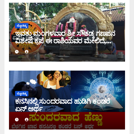
ಜ್ಯೋತಿಷ್ಯ
ಇವತ್ತು ಮಂಗಳವಾರ ಶ್ರೀ ಸೌತಡ್ಕ ಗಣಪನ
ವಿಶೇಷ ಕೃಪೆ ಈ ರಾಶಿಯವರ ಮೇಲಿದೆ,
ಇಂದಿನ ರಾಶಿ ಭವಿಷ್ಯ ತಿಳಿಯಿರಿ
ಜ್ಯೋತಿಷ್ಯ
ಕನಸಿನಲ್ಲಿ ಸುಂದರವಾದ ಹುಡಿಗಿ ಕಂಡರೆ
ಏನ್ ಅರ್ಥ