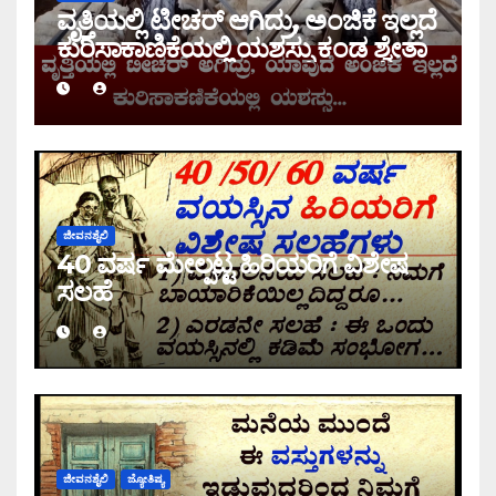
ವೃತ್ತಿಯಲ್ಲಿ ಟೀಚರ್ ಆಗಿದ್ರು, ಅಂಜಿಕೆ ಇಲ್ಲದೆ
ಕುರಿಸಾಕಾಣಿಕೆಯಲ್ಲಿ ಯಶಸ್ಸು ಕಂಡ ಶ್ವೇತಾ
ಜೀವನಶೈಲಿ
40 ವರ್ಷ ಮೇಲ್ಪಟ್ಟ ಹಿರಿಯರಿಗೆ ವಿಶೇಷ
ಸಲಹೆ
ಜೀವನಶೈಲಿ
ಜ್ಯೋತಿಷ್ಯ