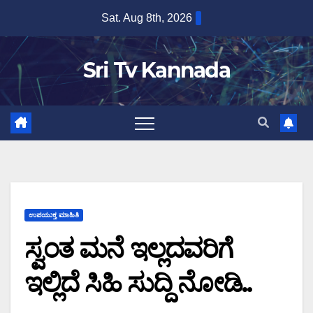
Skip
Sat. Aug 8th, 2026
to
content
Sri Tv Kannada
ಉಪಯುಕ್ತ ಮಾಹಿತಿ
ಸ್ವಂತ ಮನೆ ಇಲ್ಲದವರಿಗೆ
ಇಲ್ಲಿದೆ ಸಿಹಿ ಸುದ್ದಿ ನೋಡಿ..