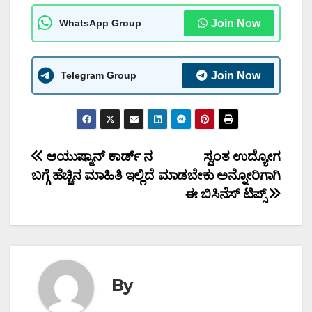
WhatsApp Group
Join Now
Telegram Group
Join Now
Post
ಆಯುಷ್ಮಾನ್ ಕಾರ್ಡ್ ನ
ಸ್ವಂತ ಉದ್ಯೋಗ
ಬಗ್ಗೆ ಹೆಚ್ಚಿನ ಮಾಹಿತಿ ಇಲ್ಲಿದೆ
ಮಾಡಬೇಕು ಅನ್ನೋರಿಗಾಗಿ
navigation
ಈ ಬಿಸಿನೆಸ್ ಟಿಪ್ಸ್
By