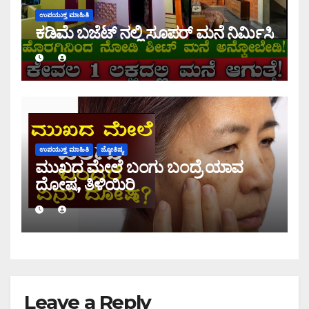
ಉಪಯುಕ್ತ ಮಾಹಿತಿ
ಕಡಿಮೆ ಬಜೆಟ್ ನಲ್ಲಿ ಸೂಪರ್ ಮನೆ ನಿರ್ಮಿಸಿ
ಉಪಯುಕ್ತ ಮಾಹಿತಿ
ಜ್ಯೋತಿಷ್ಯ
ಮುಖದ ಮೇಲೆ ಬಂಗು ಬಂದ್ರೆ ಯಾವ
ದೋಷ, ತಿಳಿಯಿರಿ
Leave a Reply