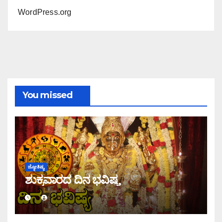
WordPress.org
You missed
ಜ್ಯೋತಿಷ್ಯ
ಶುಕ್ರವಾರದ ದಿನ ಭವಿಷ್ಯ