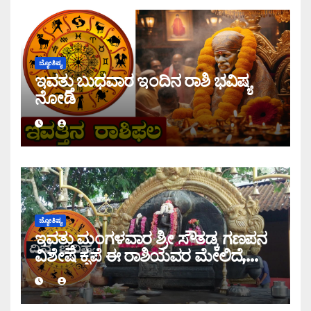
ಜ್ಯೋತಿಷ್ಯ
ಇವತ್ತು ಬುಧವಾರ ಇಂದಿನ ರಾಶಿ ಭವಿಷ್ಯ
ನೋಡಿ
ಜ್ಯೋತಿಷ್ಯ
ಇವತ್ತು ಮಂಗಳವಾರ ಶ್ರೀ ಸೌತಡ್ಕ ಗಣಪನ
ವಿಶೇಷ ಕೃಪೆ ಈ ರಾಶಿಯವರ ಮೇಲಿದೆ,
ಇಂದಿನ ರಾಶಿ ಭವಿಷ್ಯ ತಿಳಿಯಿರಿ