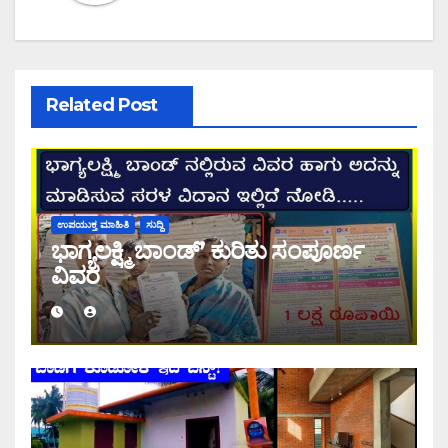
Related Post
ಉಪಯುಕ್ತ ಮಾಹಿತಿ
ಸುದ್ದಿ
ಭಾಗ್ಯಲಕ್ಷ್ಮಿ ಬಾಂಡ್’ ಕುರಿತು ಸಂಪೂರ್ಣ
ವಿವರ