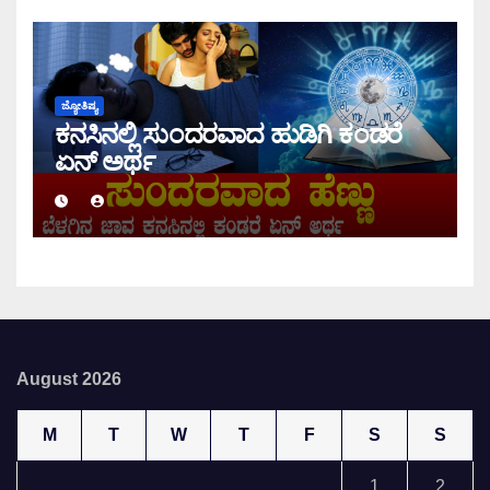
ಜ್ಯೋತಿಷ್ಯ
ಕನಸಿನಲ್ಲಿ ಸುಂದರವಾದ ಹುಡಿಗಿ ಕಂಡರೆ
ಏನ್ ಅರ್ಥ
August 2026
M
T
W
T
F
S
S
1
2