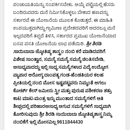
ಪಂಚಾಯತಿಯನ್ನು ಸಂಪರ್ಕಿಸಬೇಕು. ಆಯ್ಕೆ ಪಟ್ಟಿಯಲ್ಲಿ ಹೆಸರು
ಬಂದಿರುವವರು ಮನೆ ನಿರ್ಮಿಸಿಕೊಳ್ಳಲು ಬೇಕಾದ ಹಣವನ್ನು
ಸರ್ಕಾರವೆ ಈ ಯೋಜನೆಯ ಮೂಲಕ ಕೊಡುತ್ತದೆ. ಈ ಮಾಹಿತಿ
ಉಪಯುಕ್ತವಾಗಿದ್ದು ಗ್ರಾಮೀಣ ಪ್ರದೇಶದವರಿಗೆ ಅದರಲ್ಲೂ ಮನೆ
ಇಲ್ಲದವರಿಗೆ ತಪ್ಪದೆ ತಿಳಿಸಿ, ಸರ್ಕಾರದ ಪ್ರಮುಖ ಯೋಜನೆಯಾದ
ಬಸವ ವಸತಿ ಯೋಜನೆಯ ಲಾಭ ಪಡೆಯಿರಿ.
ಶ್ರೀ ಶಿರಡಿ
ಸಾ
ಯಿಬಾಬಾ ಜ್ಯೋತಿಷ್ಯ ಶಾಸ್ತ್ರಂ ನಂಬಿ ಕರೆ ಮಾಡಿದವರಿಗೆ
ವಿಶೇಷ ಸಾಂತ್ವಾನ, ಸಮಸ್ಯೆ ಸಮಸ್ಯೆ ಸಮಸ್ಯೆ ಚಿಂತಿಸಬೇಡಿ,
ಅಸಾಧ್ಯವಾದದ್ದು ಇಲ್ಲಿ ಸಾಧ್ಯ ಸಮಸ್ಯೆಗಳಾದ ವಿದ್ಯೆ ಉದ್ಯೋಗ
ವ್ಯಾಪಾರ ಆರೋಗ್ಯ ದಾಂಪತ್ಯ ಗಂಡ-ಹೆಂಡತಿಯರ ಕಲಹ
ಪ್ರೀತಿಯಲ್ಲಿ ನಂಬಿ ಮೋಸ ಇಷ್ಟಪಟ್ಟವರು ನಿಮ್ಮಂತೆ ಆಗಲು
ಕೋರ್ಟ್ ಕೇಸ್ ಜಮೀನು ಸ್ತ್ರೀ ಮತ್ತು ಪುರುಷ ವಶೀಕರಣ ಶತ್ರು
ಕಾಟ ಮಾಟ-ಮಂತ್ರ ಇನ್ನು ಮುಂತಾದ ಸಮಸ್ಯೆಗಳಿಗೆ ಅತಿ
ಶೀಘ್ರದಲ್ಲಿ ಪರಿಹಾರಅಸಾಧ್ಯ ಆಗುವ ಸಮಸ್ಯೆಗಳಿಗೆ ಸಾಧ್ಯವಾಗಿ
ತೋರಿಸುವುದು ಶ್ರೀ ಶಿರಡಿ ಸಾಯಿಬಾಬಾ ಜ್ಯೋತಿಷ್ಯಶಾಸ್ತ್ರನಿಮ್ಮ
ನಂಬಿಕೆಗೆ ಇಲ್ಲಿ ಮೋಸವಿಲ್ಲ 9611844430