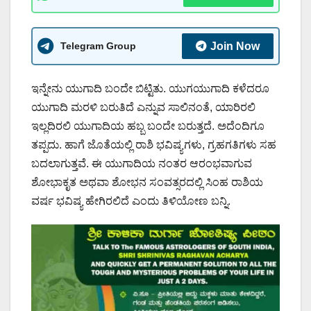
Telegram Group
Join Now
ಇನ್ನೇನು ಯುಗಾದಿ ಬಂದೇ ಬಿಟ್ಟಿತು. ಯುಗಯುಗಾದಿ ಕಳೆದರೂ
ಯುಗಾದಿ ಮರಳಿ ಬರುತಿದೆ ಎನ್ನುವ ಸಾಲಿನಂತೆ, ಯಾರಿರಲಿ
ಇಲ್ಲದಿರಲಿ ಯುಗಾದಿಯ ಹಬ್ಬ ಬಂದೇ ಬರುತ್ತದೆ. ಅದೆಂದಿಗೂ
ತಪ್ಪದು. ಹಾಗೆ ಜೊತೆಯಲ್ಲಿ ರಾಶಿ ಭವಿಷ್ಯಗಳು, ಗ್ರಹಗತಿಗಳು ಸಹ
ಬದಲಾಗುತ್ತವೆ. ಈ ಯುಗಾದಿಯ ನಂತರ ಆರಂಭವಾಗುವ
ಶೋಭಾಕೃತ ಅಥವಾ ಶೋಭನ ಸಂವತ್ಸರದಲ್ಲಿ ಸಿಂಹ ರಾಶಿಯ
ವರ್ಷ ಭವಿಷ್ಯ ಹೇಗಿರಲಿದೆ ಎಂದು ತಿಳಿಯೋಣ ಬನ್ನಿ.