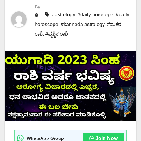
By
#astrology
,
#daily horocope
,
#daily
horoscope
,
#kannada astrology
,
#ಮಕರ
ರಾಶಿ
,
#ವೃಶ್ಚಿಕ ರಾಶಿ
WhatsApp Group
Join Now