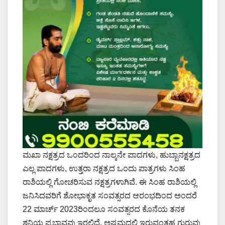
ಮಖಾ ನಕ್ಷತ್ರದ ಒಂದರಿಂದ ನಾಲ್ಕನೇ ಪಾದಗಳು, ಹುಬ್ಬಾನಕ್ಷತ್ರದ
ಎಲ್ಲ ಪಾದಗಳು, ಉತ್ತರಾ ನಕ್ಷತ್ರದ ಒಂದು ಪಾತ್ರಗಳು ಸಿಂಹ
ರಾಶಿಯಲ್ಲಿ ಗೋಚರಿಸುವ ನಕ್ಷತ್ರಗಳಾಗಿವೆ. ಈ ಸಿಂಹ ರಾಶಿಯಲ್ಲಿ
ಜನಿಸಿದವರಿಗೆ ಶೋಭಾಕೃತ ಸಂವತ್ಸರದ ಆರಂಭದಿಂದ ಅಂದರೆ
22 ಮಾರ್ಚ್ 2023ರಿಂದಲೂ ಸಂವತ್ಸರದ ಕೊನೆಯ ತನಕ
ಶನಿಯ ಪ್ರಭಾವವು ಇರಲಿದೆ. ಅಷ್ಟಮದಲ್ಲಿ ಇರುವಂತಹ ಗುರುವು