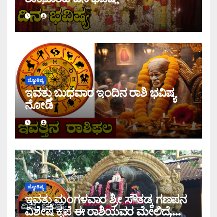
ಜ್ಯೋತಿಷ್ಯ
ಇವತ್ತು ಬುಧವಾರ ಇಂದಿನ ರಾಶಿ ಭವಿಷ್ಯ
ನೋಡಿ
ಜ್ಯೋತಿಷ್ಯ
ಇವತ್ತು ಮಂಗಳವಾರ ಶ್ರೀ ಸೌತಡ್ಕ ಗಣಪನ
ವಿಶೇಷ ಕೃಪೆ ಈ ರಾಶಿಯವರ ಮೇಲಿದೆ,