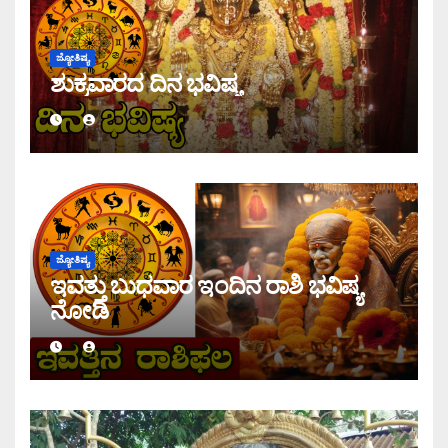
ಜ್ಯೋತಿಷ್ಯ
ಶುಕ್ರವಾರದ ದಿನ ಭವಿಷ್ಯ
ಜ್ಯೋತಿಷ್ಯ
ಇವತ್ತು ಬುಧವಾರ ಇಂದಿನ ರಾಶಿ ಭವಿಷ್ಯ
ನೋಡಿ