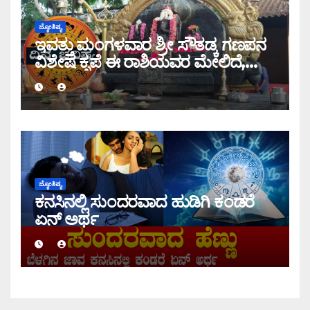
ಜ್ಯೋತಿಷ್ಯ
ಇವತ್ತು ಮಂಗಳವಾರ ಶ್ರೀ ಸೌತಡ್ಕ ಗಣಪನ
ವಿಶೇಷ ಕೃಪೆ ಈ ರಾಶಿಯವರ ಮೇಲಿದೆ,
ಇಂದಿನ ರಾಶಿ ಭವಿಷ್ಯ ತಿಳಿಯಿರಿ
ಜ್ಯೋತಿಷ್ಯ
ಕನಸಿನಲ್ಲಿ ಸುಂದರವಾದ ಹುಡಿಗಿ ಕಂಡರೆ
ಏನ್ ಅರ್ಥ