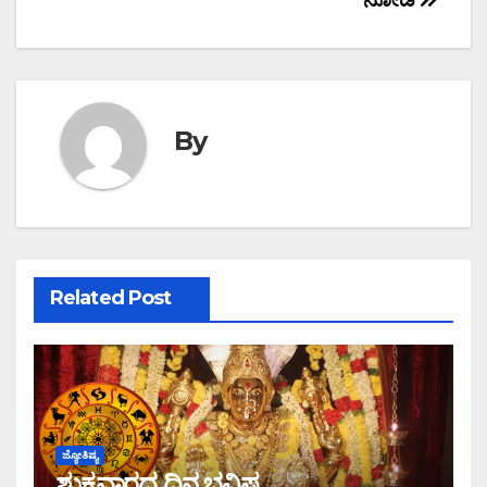
By
Related Post
ಜ್ಯೋತಿಷ್ಯ
ಶುಕ್ರವಾರದ ದಿನ ಭವಿಷ್ಯ