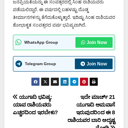
ಜನಪ್ರಿಯತೆಯನ್ನು ಈ ಸಂವತ್ಸರದಲ್ಲಿ ಸಿಂಹ ರಾಶಿಯವರು
ಪಡೆಯಲಿದ್ದಾರೆ. ಈ ವರ್ಷದಲ್ಲಿ ಬಹಳಷ್ಟು ದೊಡ್ಡ
ತೀರ್ಮಾನಗಳನ್ನು ತೆಗೆದುಕೊಳ್ಳುತ್ತಾರೆ. ಇದಿಷ್ಟು ಸಿಂಹ ರಾಶಿಯವರ
ಶೋಭಾಕೃತ ಸಂವತ್ಸರದ ವರ್ಷ ಭವಿಷ್ಯವಾಗಿದೆ.
WhatsApp Group
Join Now
Telegram Group
Join Now
Post
ಯುಗಾದಿ ಭವಿಷ್ಯ:
ಇದೇ ಮಾರ್ಚ್ 21
ಯಾವ ರಾಶಿಯವರು
ಯುಗಾದಿ ಅಮವಾಸೆ
navigation
ಎಚ್ಚರದಿಂದ ಇರಬೇಕು?
ಇರುವುದರಿಂದ ಈ 8
ರಾಶಿಯವರ ಬಾರಿ ಅದೃಷ್ಟ
ನೋಡಿ