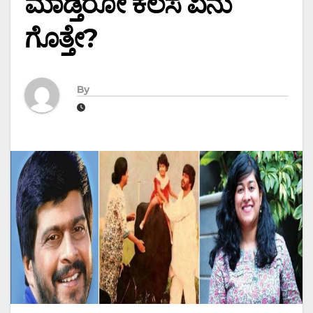
ಮಾಡ್ತಿರೋ ಕೆಲಸ ಏನು
ಗೊತ್ತೇ?
By