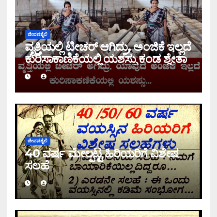
ಜೀವನಶೈಲಿ
ವೃತ್ತಿಯಲ್ಲಿ ಟೀಚರ್ ಆಗಿದ್ರು, ಅಂಜಿಕೆ ಇಲ್ಲದೆ
ಕುರಿಸಾಕಾಣಿಕೆಯಲ್ಲಿ ಯಶಸ್ಸು ಕಂಡ ಶ್ವೇತಾ
ಜೀವನಶೈಲಿ
40 ವರ್ಷ ಮೇಲ್ಪಟ್ಟ ಹಿರಿಯರಿಗೆ ವಿಶೇಷ
ಸಲಹೆ