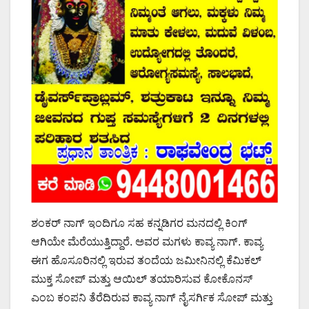
ಶಂಕರ್ ನಾಗ್ ಇಂದಿಗೂ ಸಹ ಕನ್ನಡಿಗರ ಮನದಲ್ಲಿ ಕಿಂಗ್
ಆಗಿಯೇ ಮೆರೆಯುತ್ತಿದ್ದಾರೆ. ಅವರ ಮಗಳು ಕಾವ್ಯ ನಾಗ್. ಕಾವ್ಯ
ಈಗ ಹೊಸೂರಿನಲ್ಲಿ ಇರುವ ತಂದೆಯ ಜಮೀನಿನಲ್ಲಿ ಕೆಮಿಕಲ್
ಮುಕ್ತ ಸೋಪ್ ಮತ್ತು ಆಯಿಲ್ ತಯಾರಿಸುವ ಕೋಕೊನಸ್
ಎಂಬ ಕಂಪನಿ ತೆರೆದಿರುವ ಕಾವ್ಯ ನಾಗ್ ನೈಸರ್ಗಿಕ ಸೋಪ್ ಮತ್ತು