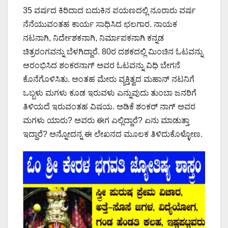
35 ವರ್ಷದ ಕಿರಿದಾದ ಬದುಕಿನ ಪಯಣದಲ್ಲಿ ನೂರಾರು ವರ್ಷ
ನೆನೆಯುವಂತಹ ಕಾರ್ಯ ಸಾಧಿಸಿದ ಛಲಗಾರ. ನಾಯಕ
ನಟನಾಗಿ, ನಿರ್ದೇಶಕನಾಗಿ, ನಿರ್ಮಾಪಕನಾಗಿ ಕನ್ನಡ
ಚಿತ್ರರಂಗವನ್ನು ಬೆಳಗಿದ್ದಾರೆ. 80ರ ದಶಕದಲ್ಲಿ ಮಿಂಚಿನ ಓಟವನ್ನು
ಆರಂಭಿಸಿದ ಶಂಕರನಾಗ್ ಅವರ ಓಟವನ್ನು ವಿಧಿ ಬೇಗನೆ
ಕೊನೆಗೊಳಿಸಿತು. ಅಂತಹ ಮೇರು ವ್ಯಕ್ತಿತ್ವದ ಮಹಾನ್ ನಟನಿಗೆ
ಒಬ್ಬಳು ಮಗಳು ಕೂಡ ಇರುವಳು ಎನ್ನುವುದು ತುಂಬಾ ಜನರಿಗೆ
ತಿಳಿಯದೆ ಇರುವಂತಹ ವಿಷಯ. ಅಡಿಕೆ ಶಂಕರ್ ನಾಗ್ ಅವರ
ಮಗಳು ಯಾರು? ಅವರು ಈಗ ಎಲ್ಲಿದ್ದಾರೆ? ಏನು ಮಾಡುತ್ತಾ
ಇದ್ದಾರೆ? ಅನ್ನೋದನ್ನ ಈ ಲೇಖನದ ಮೂಲಕ ತಿಳಿದುಕೊಳ್ಳೋಣ.