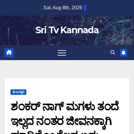
Skip
Sat. Aug 8th, 2026
to
content
Sri Tv Kannada
ಜೀವನಶೈಲಿ
ಶಂಕರ್ ನಾಗ್ ಮಗಳು ತಂದೆ
ಇಲ್ಲದ ನಂತರ ಜೀವನಕ್ಕಾಗಿ