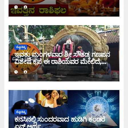
ಜ್ಯೋತಿಷ್ಯ
ಇವತ್ತು ಮಂಗಳವಾರ ಶ್ರೀ ಸೌತಡ್ಕ ಗಣಪನ
ವಿಶೇಷ ಕೃಪೆ ಈ ರಾಶಿಯವರ ಮೇಲಿದೆ,
ಇಂದಿನ ರಾಶಿ ಭವಿಷ್ಯ ತಿಳಿಯಿರಿ
ಜ್ಯೋತಿಷ್ಯ
ಕನಸಿನಲ್ಲಿ ಸುಂದರವಾದ ಹುಡಿಗಿ ಕಂಡರೆ
ಏನ್ ಅರ್ಥ