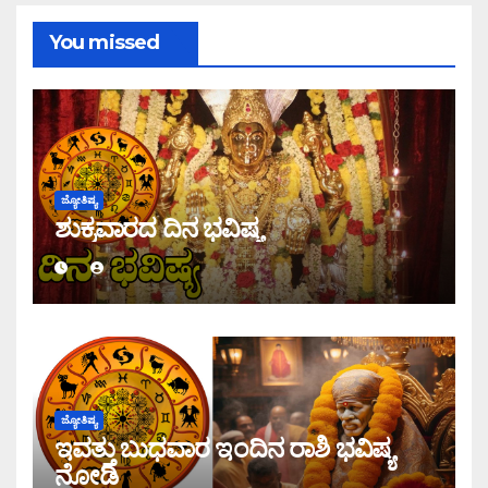
You missed
ಜ್ಯೋತಿಷ್ಯ
ಶುಕ್ರವಾರದ ದಿನ ಭವಿಷ್ಯ
ಜ್ಯೋತಿಷ್ಯ
ಇವತ್ತು ಬುಧವಾರ ಇಂದಿನ ರಾಶಿ ಭವಿಷ್ಯ
ನೋಡಿ