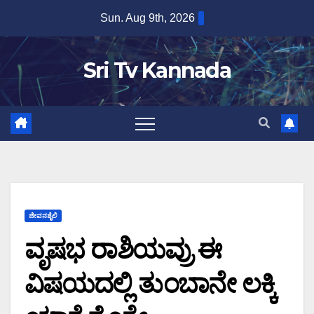
Skip
Sun. Aug 9th, 2026
to
content
Sri Tv Kannada
ಜೀವನಶೈಲಿ
ವೃಷಭ ರಾಶಿಯವ್ರು ಈ
ವಿಷಯದಲ್ಲಿ ತುಂಬಾನೇ ಲಕ್ಕಿ