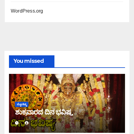
WordPress.org
You missed
ಜ್ಯೋತಿಷ್ಯ
ಶುಕ್ರವಾರದ ದಿನ ಭವಿಷ್ಯ