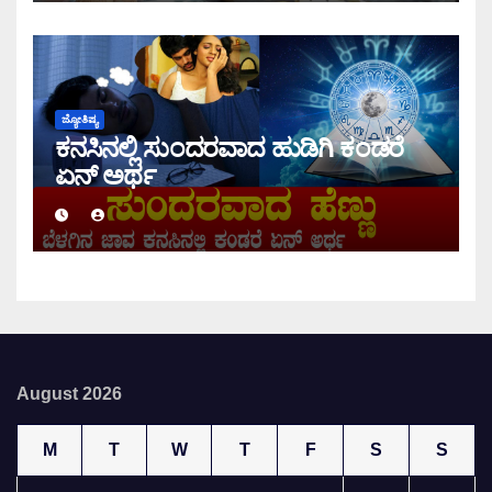
ಜ್ಯೋತಿಷ್ಯ
ಕನಸಿನಲ್ಲಿ ಸುಂದರವಾದ ಹುಡಿಗಿ ಕಂಡರೆ
ಏನ್ ಅರ್ಥ
August 2026
M
T
W
T
F
S
S