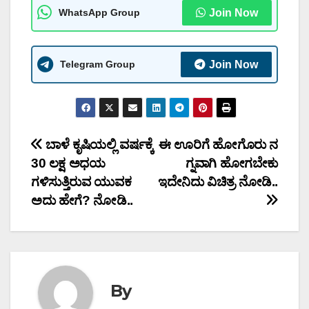
WhatsApp Group
Join Now
Telegram Group
Join Now
Post
ಬಾಳೆ ಕೃಷಿಯಲ್ಲಿ ವರ್ಷಕ್ಕೆ
ಈ ಊರಿಗೆ ಹೋಗೊರು ನ
30 ಲಕ್ಷ ಅಧಯ
ಗ್ನವಾಗಿ ಹೋಗಬೇಕು
navigation
ಗಳಿಸುತ್ತಿರುವ ಯುವಕ
ಇದೇನಿದು ವಿಚಿತ್ರ ನೋಡಿ..
ಅದು ಹೇಗೆ? ನೋಡಿ..
By