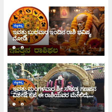
ಜ್ಯೋತಿಷ್ಯ
ಇವತ್ತು ಬುಧವಾರ ಇಂದಿನ ರಾಶಿ ಭವಿಷ್ಯ
ನೋಡಿ
ಜ್ಯೋತಿಷ್ಯ
ಇವತ್ತು ಮಂಗಳವಾರ ಶ್ರೀ ಸೌತಡ್ಕ ಗಣಪನ
ವಿಶೇಷ ಕೃಪೆ ಈ ರಾಶಿಯವರ ಮೇಲಿದೆ,
ಇಂದಿನ ರಾಶಿ ಭವಿಷ್ಯ ತಿಳಿಯಿರಿ