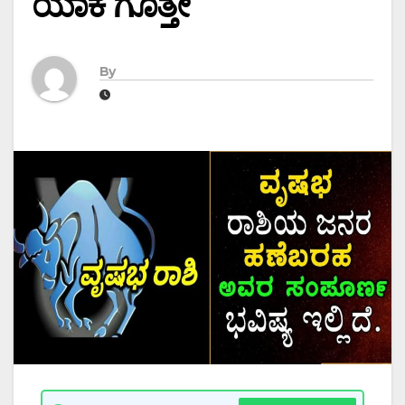
ಯಾಕೆ ಗೊತ್ತೇ
By