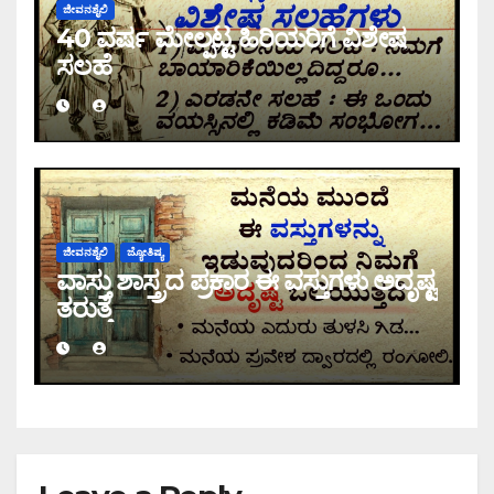
ಜೀವನಶೈಲಿ
40 ವರ್ಷ ಮೇಲ್ಪಟ್ಟ ಹಿರಿಯರಿಗೆ ವಿಶೇಷ
ಸಲಹೆ
ಜೀವನಶೈಲಿ
ಜ್ಯೋತಿಷ್ಯ
ವಾಸ್ತು ಶಾಸ್ತ್ರದ ಪ್ರಕಾರ ಈ ವಸ್ತುಗಳು ಅದೃಷ್ಟ
ತರುತ್ತೆ