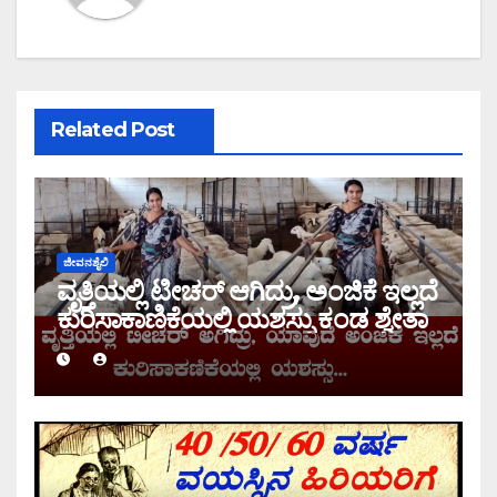
Related Post
ಜೀವನಶೈಲಿ
ವೃತ್ತಿಯಲ್ಲಿ ಟೀಚರ್ ಆಗಿದ್ರು, ಅಂಜಿಕೆ ಇಲ್ಲದೆ
ಕುರಿಸಾಕಾಣಿಕೆಯಲ್ಲಿ ಯಶಸ್ಸು ಕಂಡ ಶ್ವೇತಾ