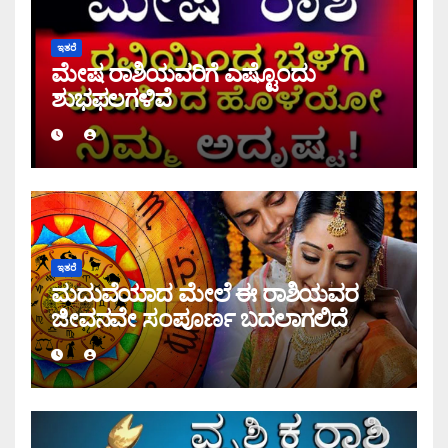
ಇತರೆ
ಮೇಷ ರಾಶಿಯವರಿಗೆ ಎಷ್ಟೊಂದು
ಶುಭಫಲಗಳಿವೆ
ಇತರೆ
ಮದುವೆಯಾದ ಮೇಲೆ ಈ ರಾಶಿಯವರ
ಜೀವನವೇ ಸಂಪೂರ್ಣ ಬದಲಾಗಲಿದೆ