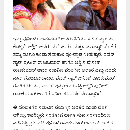
ಇನ್ನು ಪುನೀತ್ ರಾಜಕುಮಾರ್ ಅವರು ಸಿನಿಮಾ ಕಡೆ ಹೆಚ್ಚು ಗಮನ
ಕೊಟ್ಟರೆ, ಅಶ್ವಿನಿ ಅವರು ಮನೆ ಹಾಗೂ ಮಕ್ಕಳ ಜವಾಬ್ಧಾರಿ ಜೊತೆಗೆ
ತಮ್ಮ ಪತಿಗೂ ಕೂಡಾ ಸದಾಕಾಲ ಪ್ರೋತ್ಸಾಹ ನೀಡುತ್ತಾರೆ. ಪವರ್
ಸ್ಟಾರ್ ಪುನೀತ್ ರಾಜಕುಮಾರ್ ಹಾಗೂ ಅಶ್ವಿ,ನಿ ಪುನೀತ್
ರಾಜಕುಮಾರ್ ಅವರ ನಡುವಿನ ವಯಸ್ಸಿನ ಅಂತರ ಎಷ್ಟು ಎಂದು
ನಾವು ನೋಡುವುದಾದರೆ, ಪವರ್ ಸ್ಟಾರ್ ಪುನೀತ್ ರಾಜಕುಮಾರ್
ರವರಿಗೆ 46 ವರ್ಷವಾದರೆ ಇನ್ನು ಅವರ ಪತ್ನಿ ಅಶ್ವಿನಿ ಪುನೀತ್
ರಾಜಕುಮಾರ್ ಅವರಿಗೆ ಇದೀಗ 44 ವರ್ಷ ವಯಸ್ಸಾಗಿದೆ.
ಈ ದಂಪತಿಗಳ ನಡುವಿನ ವಯಸ್ಸಿನ ಅಂತರ ಎರಡು ವರ್ಷ
ಆಗಿದ್ದು, ಇವರಿಬ್ಬರು ಸಂತೋಷ ಹಾಗೂ ಸುಖ ಸಂಸಾರದಿಂದ
ನಡೆಸುತ್ತಿದ್ದರು. ನಟ ಪುನೀತ್ ರಾಜಕುಮಾರ್ ಅವರು ಪಿ ಆರ್ ಕೆ