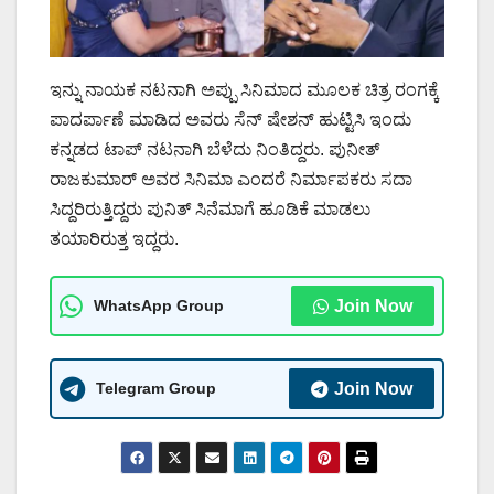
ಇನ್ನು ನಾಯಕ ನಟನಾಗಿ ಅಪ್ಪು ಸಿನಿಮಾದ ಮೂಲಕ ಚಿತ್ರ ರಂಗಕ್ಕೆ
ಪಾದರ್ಪಾಣೆ ಮಾಡಿದ ಅವರು ಸೆನ್ ಷೇಶನ್ ಹುಟ್ಟಿಸಿ ಇಂದು
ಕನ್ನಡದ ಟಾಪ್ ನಟನಾಗಿ ಬೆಳೆದು ನಿಂತಿದ್ದರು. ಪುನೀತ್
ರಾಜಕುಮಾರ್ ಅವರ ಸಿನಿಮಾ ಎಂದರೆ ನಿರ್ಮಾಪಕರು ಸದಾ
ಸಿದ್ದರಿರುತ್ತಿದ್ದರು ಪುನಿತ್ ಸಿನೆಮಾಗೆ ಹೂಡಿಕೆ ಮಾಡಲು
ತಯಾರಿರುತ್ತ ಇದ್ದರು.
WhatsApp Group
Join Now
Telegram Group
Join Now