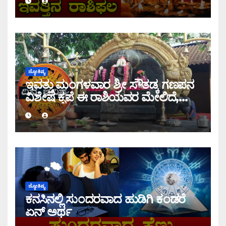
ಜ್ಯೋತಿಷ್ಯ
ಇವತ್ತು ಮಂಗಳವಾರ ಶ್ರೀ ಸೌತಡ್ಕ ಗಣಪನ
ವಿಶೇಷ ಕೃಪೆ ಈ ರಾಶಿಯವರ ಮೇಲಿದೆ,
ಇಂದಿನ ರಾಶಿ ಭವಿಷ್ಯ ತಿಳಿಯಿರಿ
ಜ್ಯೋತಿಷ್ಯ
ಕನಸಿನಲ್ಲಿ ಸುಂದರವಾದ ಹುಡಿಗಿ ಕಂಡರೆ
ಏನ್ ಅರ್ಥ