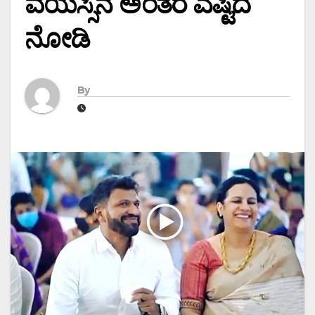
ವಯಸ್ಸಿನ ಅಂತರ ಎಷ್ಟಿದೆ
ನೋಡಿ
By