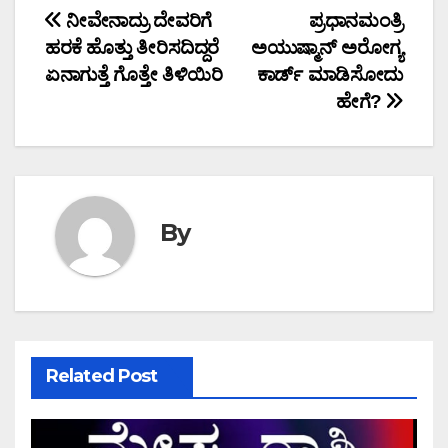
Post
ನೀವೇನಾದ್ರು ದೇವರಿಗೆ
ಪ್ರಧಾನಮಂತ್ರಿ
ಹರಕೆ ಹೊತ್ತು ತೀರಿಸದಿದ್ದರೆ
ಅಯುಷ್ಮಾನ್ ಅರೋಗ್ಯ
navigation
ಏನಾಗುತ್ತೆ ಗೊತ್ತೇ ತಿಳಿಯಿರಿ
ಕಾರ್ಡ್ ಮಾಡಿಸೋದು
ಹೇಗೆ?
By
Related Post