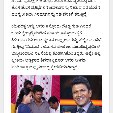
ಸಿನಿಮಾ ಪ್ರೊಡಕ್ಷನ್ ಆರಂಭಿಸಿ ಹೊಸ ಕನಸನ್ನು ಹೊತ್ತು ಬಂದ
ಹೊಸ ಹೊಸ ಪ್ರತಿಭೆಗಳಿಗೆ ಅವಕಾಶವನ್ನು ನೀಡುವುದರ ಜೊತೆಗೆ
ವಿಭಿನ್ನ ರೀತಿಯ ಸಿನಿಮಾಗಳನ್ನು ಸಹ ಬೆಳಕಿಗೆ ತರುತ್ತಿದ್ದೆ
ಯುವರತ್ನ ಅಪ್ಪು ಅವರ ಇನ್ನೊಂದು ದೊಡ್ಡ ಗುಣ ಎಂದರೆ
ಒಂದು ಕೈಯ್ಯಲ್ಲಿ ಮಾಡಿದ ಸಹಾಯ ಇನ್ನೊಂದು ಕೈಗೆ
ತಿಳಿಯಬಾರದು ಅಂತ ಸ್ವಭಾವ ಅಪ್ಪು ಅವರದ್ದು. ಹೆಚ್ಚಿನ ಮಂದಿಗೆ
ಗೊತ್ತಿಲ್ಲಾ ಸಿನಿಮಾದ ಸಹವಾಸವೆ ಬೇಡ ಅಂದುಕೊಡಿದ್ದ ಪುನೀತ್
ಬಾಲ್ಯದಿಂದಲೂ ನಟನೆಯಲ್ಲಿ ತೊಡಗಿಸಿಕೊಂಡಿದ್ದರು. ಅಷ್ಟೇ ಅಲ್ಲ
ಪ್ರೀತಿಯ ಅಣ್ಣನಾದ ಶಿವರಾಜ್ಕುಮಾರ್ ಅವರ ಸಿನಿಮಾ
ಪಯಣಕ್ಕೂ ಅಪ್ಪು ನಿಜಕ್ಕೂ ಪ್ರೇರಣೆಯಾಗಿದ್ದಾರೆ