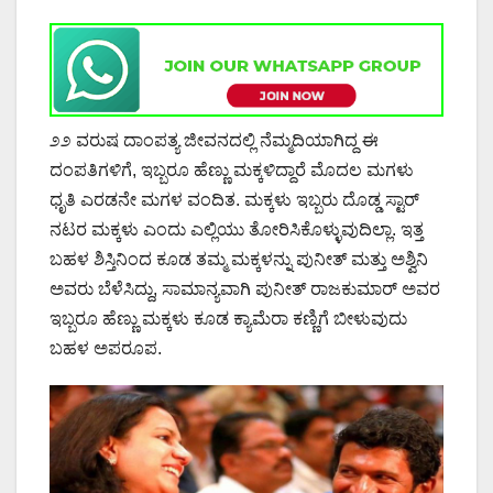
೨೨ ವರುಷ ದಾಂಪತ್ಯ ಜೀವನದಲ್ಲಿ ನೆಮ್ಮದಿಯಾಗಿದ್ದ ಈ
ದಂಪತಿಗಳಿಗೆ, ಇಬ್ಬರೂ ಹೆಣ್ಣು ಮಕ್ಕಳಿದ್ದಾರೆ ಮೊದಲ ಮಗಳು
ಧೃತಿ ಎರಡನೇ ಮಗಳ ವಂದಿತ. ಮಕ್ಕಳು ಇಬ್ಬರು ದೊಡ್ಡ ಸ್ಟಾರ್
ನಟರ ಮಕ್ಕಳು ಎಂದು ಎಲ್ಲಿಯು ತೋರಿಸಿಕೊಳ್ಳುವುದಿಲ್ಲಾ. ಇತ್ತ
ಬಹಳ ಶಿಸ್ತಿನಿಂದ ಕೂಡ ತಮ್ಮ ಮಕ್ಕಳನ್ನು ಪುನೀತ್ ಮತ್ತು ಅಶ್ವಿನಿ
ಅವರು ಬೆಳೆಸಿದ್ದು, ಸಾಮಾನ್ಯವಾಗಿ ಪುನೀತ್ ರಾಜಕುಮಾರ್ ಅವರ
ಇಬ್ಬರೂ ಹೆಣ್ಣು ಮಕ್ಕಳು ಕೂಡ ಕ್ಯಾಮೆರಾ ಕಣ್ಣಿಗೆ ಬೀಳುವುದು
ಬಹಳ ಅಪರೂಪ.