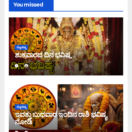
You missed
ಜ್ಯೋತಿಷ್ಯ
ಶುಕ್ರವಾರದ ದಿನ ಭವಿಷ್ಯ
ಜ್ಯೋತಿಷ್ಯ
ಇವತ್ತು ಬುಧವಾರ ಇಂದಿನ ರಾಶಿ ಭವಿಷ್ಯ
ನೋಡಿ