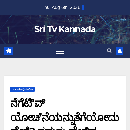
Skip
Thu. Aug 6th, 2026
to
content
Sri Tv Kannada
ಉಪಯುಕ್ತ ಮಾಹಿತಿ
ನೆಗೆಟಿ’ವ್
ಯೋಚ’ನೆಯನ್ನುತೆಗೆಯೋದು