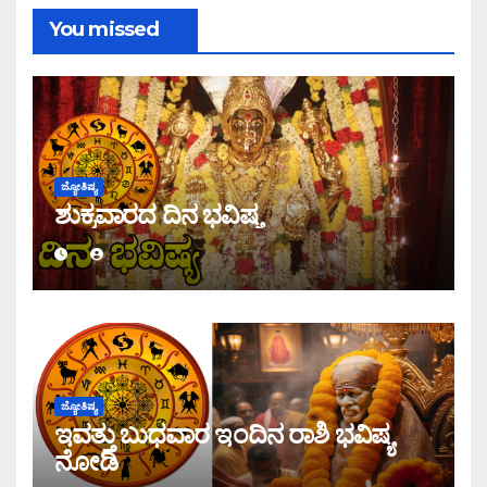
You missed
ಜ್ಯೋತಿಷ್ಯ
ಶುಕ್ರವಾರದ ದಿನ ಭವಿಷ್ಯ
ಜ್ಯೋತಿಷ್ಯ
ಇವತ್ತು ಬುಧವಾರ ಇಂದಿನ ರಾಶಿ ಭವಿಷ್ಯ
ನೋಡಿ