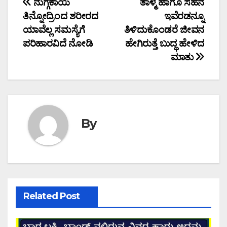
Post
ನುಗ್ಗೆಕಾಯಿ
ತಾಳ್ಮೆ ಹಾಗೂ ಸಹನೆ
ತಿನ್ನೋದ್ರಿಂದ ಶರೀರದ
ಇವೆರಡನ್ನೂ
navigation
ಯಾವೆಲ್ಲ ಸಮಸ್ಯೆಗೆ
ತಿಳಿದುಕೊಂಡರೆ ಜೀವನ
ಪರಿಹಾರವಿದೆ ನೋಡಿ
ಹೇಗಿರುತ್ತೆ ಬುದ್ಧ ಹೇಳಿದ
ಮಾತು
By
Related Post