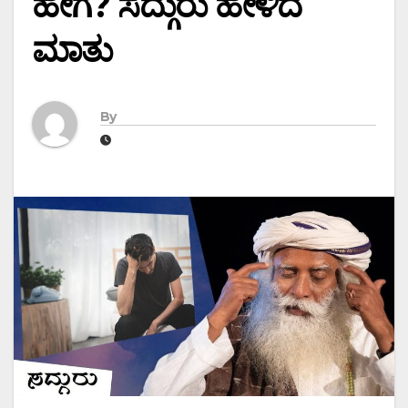
ಹೇಗೆ? ಸದ್ಗುರು ಹೇಳಿದ
ಮಾತು
By