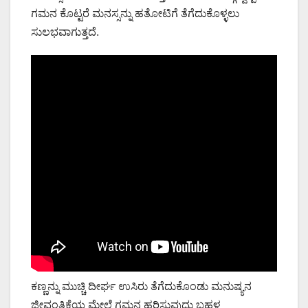
ಗಮನ ಕೊಟ್ಟರೆ ಮನಸ್ಸನ್ನು ಹತೋಟಿಗೆ ತೆಗೆದುಕೊಳ್ಳಲು
ಸುಲಭವಾಗುತ್ತದೆ.
ಕಣ್ಣನ್ನು ಮುಚ್ಚಿ ದೀರ್ಘ ಉಸಿರು ತೆಗೆದುಕೊಂಡು ಮನುಷ್ಯನ
ಜೀವಂತಿಕೆಯ ಮೇಲೆ ಗಮನ ಹರಿಸುವುದು ಬಹಳ