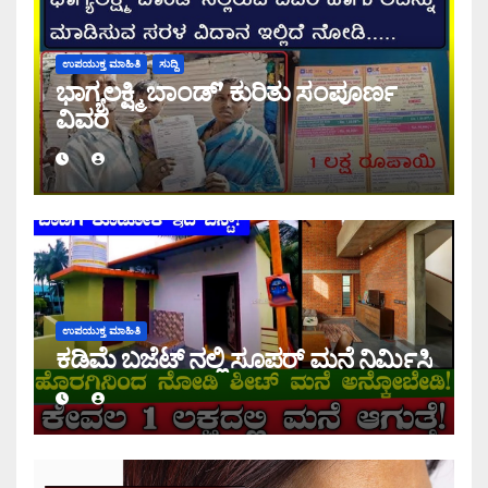
ಉಪಯುಕ್ತ ಮಾಹಿತಿ
ಸುದ್ದಿ
ಭಾಗ್ಯಲಕ್ಷ್ಮಿ ಬಾಂಡ್’ ಕುರಿತು ಸಂಪೂರ್ಣ
ವಿವರ
ಉಪಯುಕ್ತ ಮಾಹಿತಿ
ಕಡಿಮೆ ಬಜೆಟ್ ನಲ್ಲಿ ಸೂಪರ್ ಮನೆ ನಿರ್ಮಿಸಿ