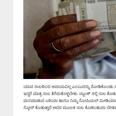
ಯಾವ ಸಾಲದಿಂದ ಅಪಾಯವಿಲ್ಲ ಎಂಬುದನ್ನು ನೋಡಿಕೊಂಡು ಸಾಲ ಮ
ಇದ್ದರೆ ಮಾತ್ರ ಸಾಲ ತೆಗೆದುಕೊಳ್ಳಬೇಕು. ಬ್ಯಾಂಕ್ ನಲ್ಲಿ ಸಾಲ ಕೊಡುವ
ವಾಸಮಾಡುವ ಎರಿಯಾ ಹಾಗೂ ನಿಮ್ಮ ಸೋಷಿಯಲ್ ಮೀಡಿಯಾದ ಬಗ್ಗೆಯ
ಸ್ಕೋರ್ ಕೊಡುತ್ತಾರೆ ಅದರ ಮೂಲಕ ಸಾಲ ಕೊಡಬಹುದಾ ಬೇಡವಾ 