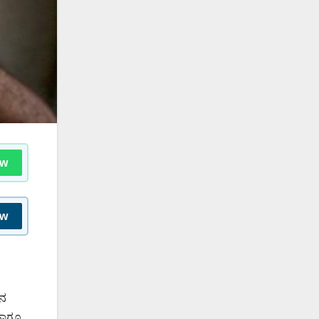
ow
ow
ವನ
ಹಾಗೂ