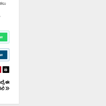
ಾಡಲು
ಲ
ow
ow
್ರೆ ಈ
ಿರಲಿ