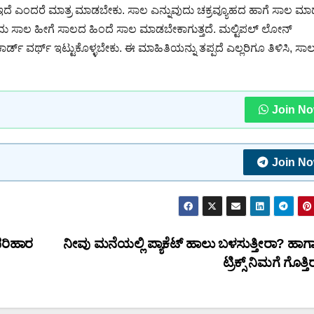
ೆ ಇದೆ ಎಂದರೆ ಮಾತ್ರ ಮಾಡಬೇಕು. ಸಾಲ ಎನ್ನುವುದು ಚಕ್ರವ್ಯೂಹದ ಹಾಗೆ ಸಾಲ ಮ
ದು ಸಾಲ ಹೀಗೆ ಸಾಲದ ಹಿಂದೆ ಸಾಲ ಮಾಡಬೇಕಾಗುತ್ತದೆ. ಮಲ್ಟಿಪಲ್ ಲೋನ್
್ಡ್ ವರ್ಥ್ ಇಟ್ಟುಕೊಳ್ಳಬೇಕು. ಈ ಮಾಹಿತಿಯನ್ನು ತಪ್ಪದೆ ಎಲ್ಲರಿಗೂ ತಿಳಿಸಿ, ಸಾ
Join N
Join N
 ಪರಿಹಾರ
ನೀವು ಮನೆಯಲ್ಲಿ ಪ್ಯಾಕೆಟ್ ಹಾಲು ಬಳಸುತ್ತೀರಾ? ಹಾಗಾದ
ಟ್ರಿಕ್ಸ್ ನಿಮಗೆ ಗೊತ್ತ