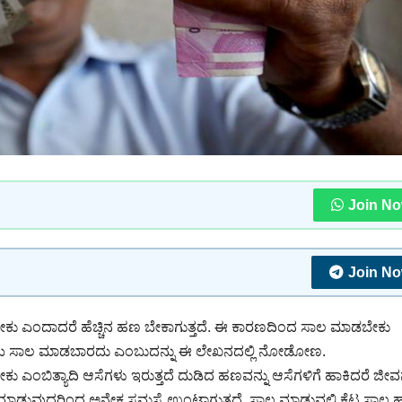
Join N
Join N
ಸಬೇಕು ಎಂದಾದರೆ ಹೆಚ್ಚಿನ ಹಣ ಬೇಕಾಗುತ್ತದೆ. ಈ ಕಾರಣದಿಂದ ಸಾಲ ಮಾಡಬೇಕು
 ಸಾಲ ಮಾಡಬಾರದು ಎಂಬುದನ್ನು ಈ ಲೇಖನದಲ್ಲಿ ನೋಡೋಣ.
ೇಕು ಎಂಬಿತ್ಯಾದಿ ಆಸೆಗಳು ಇರುತ್ತದೆ ದುಡಿದ ಹಣವನ್ನು ಆಸೆಗಳಿಗೆ ಹಾಕಿದರೆ ಜೀ
ಾಡುವುದರಿಂದ ಅನೇಕ ಸಮಸ್ಯೆ ಉಂಟಾಗುತ್ತದೆ. ಸಾಲ ಮಾಡುವಲ್ಲಿ ಕೆಟ್ಟ ಸಾಲ 