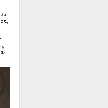
ು
ದೆಯಾ
ದನ್ನು
್
್ಟ
ರಡು