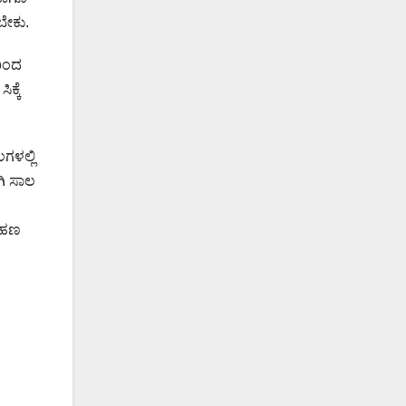
ಬೇಕು.
ರಿಂದ
್ಕೆ
ಳಲ್ಲಿ
ಗಿ ಸಾಲ
ಕ ಹಣ