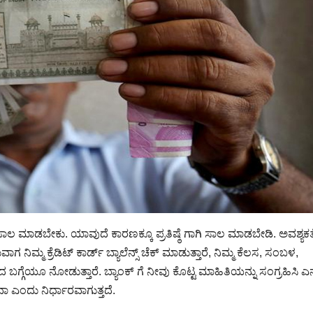
ಾಡಬೇಕು. ಯಾವುದೆ ಕಾರಣಕ್ಕೂ ಪ್ರತಿಷ್ಠೆ ಗಾಗಿ ಸಾಲ ಮಾಡಬೇಡಿ. ಅವಶ್ಯಕತ
ಾಗ ನಿಮ್ಮ ಕ್ರೆಡಿಟ್ ಕಾರ್ಡ್ ಬ್ಯಾಲೆನ್ಸ್ ಚೆಕ್ ಮಾಡುತ್ತಾರೆ, ನಿಮ್ಮ ಕೆಲಸ, ಸಂಬಳ,
ೂ ನೋಡುತ್ತಾರೆ. ಬ್ಯಾಂಕ್ ಗೆ ನೀವು ಕೊಟ್ಟ ಮಾಹಿತಿಯನ್ನು ಸಂಗ್ರಹಿಸಿ ಎನ
ಎಂದು ನಿರ್ಧಾರವಾಗುತ್ತದೆ.