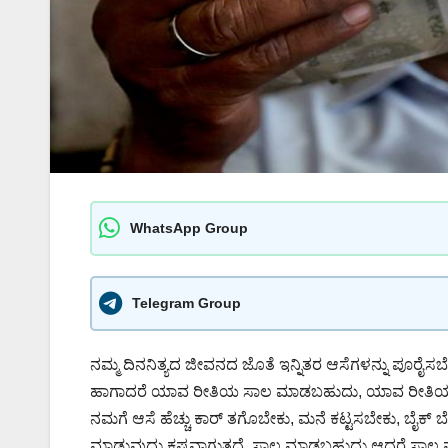
WhatsApp Group
Telegram Group
ನಮ್ಮ ದಿನನಿತ್ಯದ ಜೀವನದ ಜೊತೆ ಇನ್ನಿತರ ಆಸೆಗಳನ್ನು ಪೂರೈ
ಹಾಗಾದರೆ ಯಾವ ರೀತಿಯ ಸಾಲ ಮಾಡಬಹುದು, ಯಾವ ರೀತಿಯ
ನಮಗೆ ಆಸೆ ಹೆಚ್ಚು ಕಾರ್ ತಗೊಬೇಕು, ಮನೆ ಕಟ್ಟಸಬೇಕು, ಬೈಕ್ ಬ
ಮಾಡುವುದು ಕಷ್ಟವಾಗುತ್ತದೆ. ಸಾಲ ಮಾಡಬಹುದು ಆದರೆ ಸಾಲ ಮ