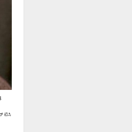
ೆ
್ ಟಿಸಿ