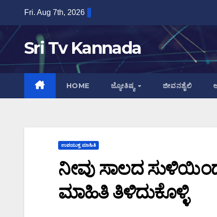
Skip
Fri. Aug 7th, 2026
to
content
Sri Tv Kannada
HOME
ಜ್ಯೋತಿಷ್ಯ
ಜೀವನಶೈಲಿ
ಆ
ಉಪಯುಕ್ತ ಮಾಹಿತಿ
ನೀವು ಸಾಲದ ಸುಳಿಯಿಂ
ಮಾಹಿತಿ ತಿಳಿದುಕೊಳ್ಳಿ