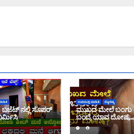
ಾಹಿತಿ
ಉಪಯುಕ್ತ ಮಾಹಿತಿ
ಜ್ಯೋತಿಷ್ಯ
 ಬಜೆಟ್ ನಲ್ಲಿ ಸೂಪರ್
ಮುಖದ ಮೇಲೆ ಬಂಗು
ಿರ್ಮಿಸಿ
ಬಂದ್ರೆ ಯಾವ ದೋಷ,
ತಿಳಿಯಿರಿ