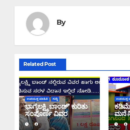
By
Related Post
ಉಪಯುಕ್ತ ಮಾಹಿತಿ
ಸುದ್ದಿ
ಉಪಯುಕ್ತ ಮ
ಭಾಗ್ಯಲಕ್ಷ್ಮಿ ಬಾಂಡ್’ ಕುರಿತು
ಕಡಿಮೆ
ಸಂಪೂರ್ಣ ವಿವರ
ಮನೆ ನ