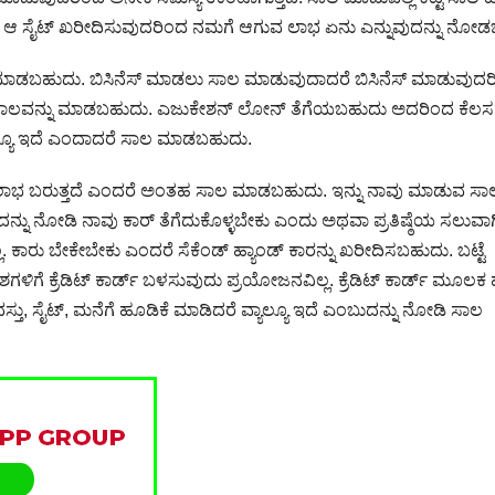
ದರೆ ಆ ಸೈಟ್ ಖರೀದಿಸುವುದರಿಂದ ನಮಗೆ ಆಗುವ ಲಾಭ ಏನು ಎನ್ನುವುದನ್ನು ನೋಡ
 ಮಾಡಬಹುದು. ಬಿಸಿನೆಸ್ ಮಾಡಲು ಸಾಲ ಮಾಡುವುದಾದರೆ ಬಿಸಿನೆಸ್ ಮಾಡುವುದ
ಾಲವನ್ನು ಮಾಡಬಹುದು. ಎಜುಕೇಶನ್ ಲೋನ್ ತೆಗೆಯಬಹುದು ಅದರಿಂದ ಕೆಲಸ ಸಿಕ
ಯಾಲ್ಯೂ ಇದೆ ಎಂದಾದರೆ ಸಾಲ ಮಾಡಬಹುದು.
ಭ ಬರುತ್ತದೆ ಎಂದರೆ ಅಂತಹ ಸಾಲ ಮಾಡಬಹುದು. ಇನ್ನು ನಾವು ಮಾಡುವ ಸಾಲಗ
ವುದನ್ನು ನೋಡಿ ನಾವು ಕಾರ್ ತೆಗೆದುಕೊಳ್ಳಬೇಕು ಎಂದು ಅಥವಾ ಪ್ರತಿಷ್ಠೆಯ ಸಲುವಾ
ಾರು ಬೇಕೇಬೇಕು ಎಂದರೆ ಸೆಕೆಂಡ್ ಹ್ಯಾಂಡ್ ಕಾರನ್ನು ಖರೀದಿಸಬಹುದು. ಬಟ್ಟೆ
ಗಳಿಗೆ ಕ್ರೆಡಿಟ್ ಕಾರ್ಡ್ ಬಳಸುವುದು ಪ್ರಯೋಜನವಿಲ್ಲ. ಕ್ರೆಡಿಟ್ ಕಾರ್ಡ್ ಮೂಲ
ವಸ್ತು, ಸೈಟ್, ಮನೆಗೆ ಹೂಡಿಕೆ ಮಾಡಿದರೆ ವ್ಯಾಲ್ಯೂ ಇದೆ ಎಂಬುದನ್ನು ನೋಡಿ ಸಾಲ