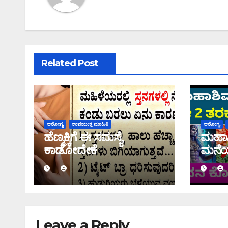
Related Post
ಆರೋಗ್ಯ
ಉಪಯುಕ್ತ ಮಾಹಿತಿ
ಆರೋಗ್ಯ
ಹೆಣ್ಮಕ್ಕಿಗೆ ಈ ಸಮಸ್ಯೆ
ಮಹಾಶಿ
ಕಾಡೋದೇಕೆ
ಮನೆಯಲ
ತಿನ್ನಬ
Leave a Reply