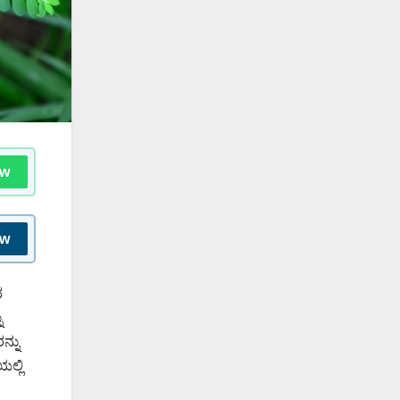
ow
ow
ವ
ು
ನ್ನು
ಲ್ಲಿ