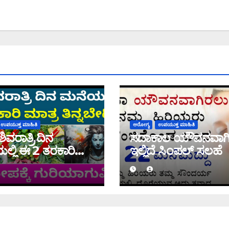
ಉಪಯುಕ್ತ ಮಾಹಿತಿ
ಆರೋಗ್ಯ
ಉಪಯುಕ್ತ ಮಾಹಿತಿ
ವರಾತ್ರಿ ದಿನ
ಸದಾಕಾಲ ಯೌವನವಾಗ
್ಲಿ ಈ 2 ತರಕಾರಿ
ಇಲ್ಲಿದೆ ಸಿಂಪಲ್ ಸಲಹೆ
ೇಡಿ