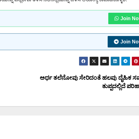
Join N
Join N
ಅರ್ಧ ತಲೆನೋವು ಸೇರಿದಂತೆ ಹಲವು ದೈಹಿಕ ಸಮಸ
ತುಪ್ಪದಲ್ಲಿದೆ ಪರ