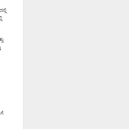
್ಲಿ
ಿ
ತು
ು
ಗೆ