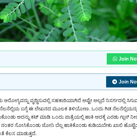
Join N
Join N
 ಆರೋಗ್ಯವನ್ನು ವೃದ್ಧಿಸುವಲ್ಲಿ ಸಹಕಾರಿಯಾಗಿದೆ ಅಷ್ಟೇ ಅಲ್ಲದೆ ನಿಸರ್ಗದಲ್ಲಿ ಸಿಗು
ೆಲ್ಲಿಯ ಬಗ್ಗೆ ಈ ಲೇಖನದ ಮೂಲಕ ತಿಳಿಯೋಣ. ಒಂದು ಗಿಡ ನೆಲನೆಲ್ಲಿಯನ್ನ
ೊಂಡು ಅದನ್ನು ಕಟ್ ಮಾಡಿ ಒಂದು ಪಾತ್ರೆಯಲ್ಲಿ ಹಾಕಿ ಅದಕ್ಕೆ ಎರಡು ಗ್ಲಾಸ್ ನೀರ
ನಂತರ ಸೋಸಿಕೊಂಡು ಜೋನಿ ಬೆಲ್ಲ ಹಾಕಿಕೊಂಡು ಕುಡಿಯಬೇಕು ಖಾಲಿ ಹೊಟ್ಟೆಯ
ೆ ಕೆಲಸ ಮಾಡುತ್ತದೆ.