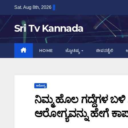
Skip
Sat. Aug 8th, 2026
to
content
Sri Tv Kannada
HOME
ಜ್ಯೋತಿಷ್ಯ
ಜೀವನಶೈಲಿ
ಆ
ಆರೋಗ್ಯ
ನಿಮ್ಮ ಹೊಲ ಗದ್ದೆಗಳ ಬಳ
ಆರೋಗ್ಯವನ್ನು ಹೇಗೆ ಕಾಪ