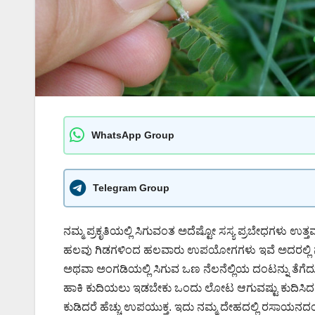
WhatsApp Group
Telegram Group
ನಮ್ಮ ಪ್ರಕೃತಿಯಲ್ಲಿ ಸಿಗುವಂತ ಅದೆಷ್ಟೋ ಸಸ್ಯ ಪ್ರಬೇಧಗಳು ಉತ್ತಮ
ಹಲವು ಗಿಡಗಳಿಂದ ಹಲವಾರು ಉಪಯೋಗಗಳು ಇವೆ ಅದರಲ್ಲಿ ನೆಲನ
ಅಥವಾ ಅಂಗಡಿಯಲ್ಲಿ ಸಿಗುವ ಒಣ ನೆಲನೆಲ್ಲಿಯ ದಂಟನ್ನು ತೆಗೆದುಕ
ಹಾಕಿ ಕುದಿಯಲು ಇಡಬೇಕು ಒಂದು ಲೋಟ ಆಗುವಷ್ಟು ಕುದಿಸಿದ 
ಕುಡಿದರೆ ಹೆಚ್ಚು ಉಪಯುಕ್ತ. ಇದು ನಮ್ಮ ದೇಹದಲ್ಲಿ ರಸಾಯನದಂತ