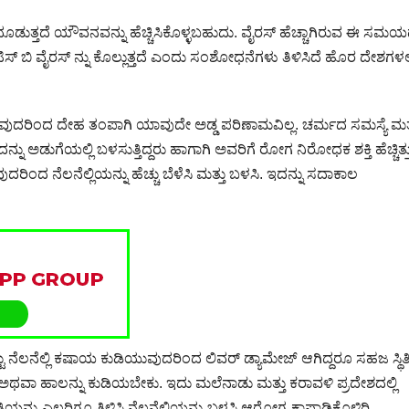
ತ್ತದೆ ಯೌವನವನ್ನು ಹೆಚ್ಚಿಸಿಕೊಳ್ಳಬಹುದು. ವೈರಸ್ ಹೆಚ್ಚಾಗಿರುವ ಈ ಸಮಯದಲ
 ಬಿ ವೈರಸ್ ನ್ನು ಕೊಲ್ಲುತ್ತದೆ ಎಂದು ಸಂಶೋಧನೆಗಳು ತಿಳಿಸಿದೆ ಹೊರ ದೇಶಗಳಲ್ಲ
ಡಿಯುವುದರಿಂದ ದೇಹ ತಂಪಾಗಿ ಯಾವುದೇ ಅಡ್ಡ ಪರಿಣಾಮವಿಲ್ಲ. ಚರ್ಮದ ಸಮಸ್ಯೆ ಮತ್
 ಅಡುಗೆಯಲ್ಲಿ ಬಳಸುತ್ತಿದ್ದರು ಹಾಗಾಗಿ ಅವರಿಗೆ ರೋಗ ನಿರೋಧಕ ಶಕ್ತಿ ಹೆಚ್ಚಿತ್ತ
ವುದರಿಂದ ನೆಲನೆಲ್ಲಿಯನ್ನು ಹೆಚ್ಚು ಬೆಳೆಸಿ ಮತ್ತು ಬಳಸಿ. ಇದನ್ನು ಸದಾಕಾಲ
ು ನೆಲನೆಲ್ಲಿ ಕಷಾಯ ಕುಡಿಯುವುದರಿಂದ ಲಿವರ್ ಡ್ಯಾಮೇಜ್ ಆಗಿದ್ದರೂ ಸಹಜ ಸ್ಥಿತಿ
ಪ ಅಥವಾ ಹಾಲನ್ನು ಕುಡಿಯಬೇಕು. ಇದು ಮಲೆನಾಡು ಮತ್ತು ಕರಾವಳಿ ಪ್ರದೇಶದಲ್ಲಿ
ನು ಎಲ್ಲರಿಗೂ ತಿಳಿಸಿ ನೆಲನೆಲ್ಲಿಯನ್ನು ಬಳಸಿ ಆರೋಗ್ಯ ಕಾಪಾಡಿಕೊಳ್ಳಿರಿ.