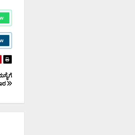
ow
ow
್ಯೆಗೆ
ಿಹಾರ