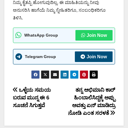
ನಿಮ್ಮ ಕೈತಪ್ಪಿ ಹೋಗುವುದಿಲ್ಲ. ಈ ಮಾಹಿತಿಯನ್ನು ನೀವು
ಅನುಸರಿಸಿ ಹಾಗೆಯೆ ನಿಮ್ಮ ಸ್ನೇಹಿತರಿಗೂ, ಸಂಬಂಧಿಕರಿಗೂ
ತಿಳಿಸಿ.
WhatsApp Group
Join Now
Telegram Group
Join Now
Post
ಒಳ್ಳೆಯ ಸಮಯ
ತನ್ನ ಅಭಿಮಾನಿ ಕಾರ್
ಬರುವ ಮುನ್ನ ಈ 6
ಹಿಂಬಾಲಿಸಿದ್ದಕ್ಕೆ ಅಪ್ಪು
navigation
ಸೂಚನೆ ಸಿಗುತ್ತವೆ
ಅವತ್ತು ಏನ್ ಮಾಡಿದ್ರು
ನೋಡಿ ಎಂತ ಸರಳತೆ