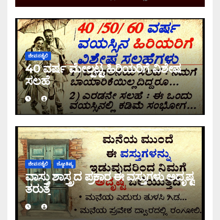
ಜೀವನಶೈಲಿ
40 ವರ್ಷ ಮೇಲ್ಪಟ್ಟ ಹಿರಿಯರಿಗೆ ವಿಶೇಷ
ಸಲಹೆ
ಜೀವನಶೈಲಿ
ಜ್ಯೋತಿಷ್ಯ
ವಾಸ್ತು ಶಾಸ್ತ್ರದ ಪ್ರಕಾರ ಈ ವಸ್ತುಗಳು ಅದೃಷ್ಟ
ತರುತ್ತೆ