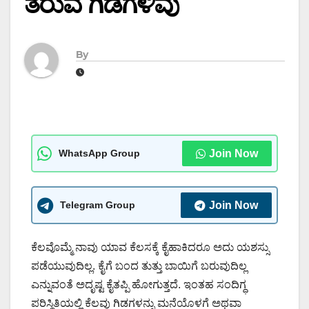
ತರುವ ಗಿಡಗಳಿವು
By
WhatsApp Group
Join Now
Telegram Group
Join Now
ಕೆಲವೊಮ್ಮೆ ನಾವು ಯಾವ ಕೆಲಸಕ್ಕೆ ಕೈಹಾಕಿದರೂ ಅದು ಯಶಸ್ಸು
ಪಡೆಯುವುದಿಲ್ಲ. ಕೈಗೆ ಬಂದ ತುತ್ತು ಬಾಯಿಗೆ ಬರುವುದಿಲ್ಲ
ಎನ್ನುವಂತೆ ಅದೃಷ್ಟ ಕೈತಪ್ಪಿ ಹೋಗುತ್ತದೆ. ಇಂತಹ ಸಂದಿಗ್ಧ
ಪರಿಸ್ಥಿತಿಯಲ್ಲಿ ಕೆಲವು ಗಿಡಗಳನ್ನು ಮನೆಯೊಳಗೆ ಅಥವಾ