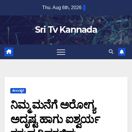
Skip
Thu. Aug 6th, 2026
to
content
Sri Tv Kannada
ಜೀವನಶೈಲಿ
ನಿಮ್ಮ ಮನೆಗೆ ಅರೋಗ್ಯ
ಅದೃಷ್ಟ ಹಾಗು ಐಶ್ವರ್ಯ