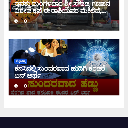
ಇವತ್ತು ಮಂಗಳವಾರ ಶ್ರೀ ಸೌತಡ್ಕ ಗಣಪನ
ವಿಶೇಷ ಕೃಪೆ ಈ ರಾಶಿಯವರ ಮೇಲಿದೆ,
ಇಂದಿನ ರಾಶಿ ಭವಿಷ್ಯ ತಿಳಿಯಿರಿ
ಜ್ಯೋತಿಷ್ಯ
ಕನಸಿನಲ್ಲಿ ಸುಂದರವಾದ ಹುಡಿಗಿ ಕಂಡರೆ
ಏನ್ ಅರ್ಥ