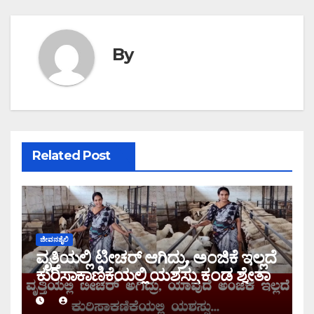
By
Related Post
ಜೀವನಶೈಲಿ
ವೃತ್ತಿಯಲ್ಲಿ ಟೀಚರ್ ಆಗಿದ್ರು, ಅಂಜಿಕೆ ಇಲ್ಲದೆ
ಕುರಿಸಾಕಾಣಿಕೆಯಲ್ಲಿ ಯಶಸ್ಸು ಕಂಡ ಶ್ವೇತಾ