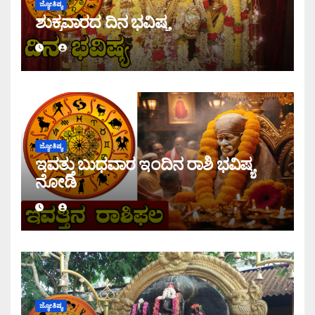
ಜ್ಯೋತಿಷ್ಯ
ಶುಕ್ರವಾರದ ದಿನ ಭವಿಷ್ಯ
ಜ್ಯೋತಿಷ್ಯ
ಇವತ್ತು ಬುಧವಾರ ಇಂದಿನ ರಾಶಿ ಭವಿಷ್ಯ
ನೋಡಿ
ಜ್ಯೋತಿಷ್ಯ