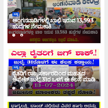
ಸುದ್ದಿ
ಅಂಗನವಾಡಿಗಳಲ್ಲಿ ಖಾಲಿ ಇರುವ 13,593
ಹುದ್ದೆಗಳ ನೇಮಕಾತಿ
ಸುದ್ದಿ
ರೈತರಿಗೆ ರಾಜ್ಯ ಸರ್ಕಾರದಿಂದ ಮಹತ್ವದ
ಅಪ್ಡೇಟ್ ಜುಲೈ 31ರ ಒಳಗೆ ಈ ಕೆಲಸ ಮಾಡಿ