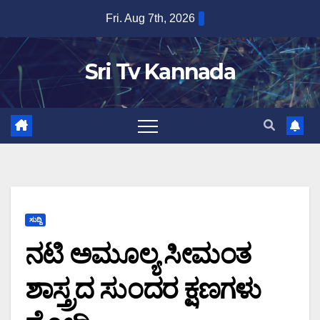
Skip
Fri. Aug 7th, 2026
to
content
Sri Tv Kannada
ಸುದ್ದಿ
ನಟಿ ಅಮೂಲ್ಯ ಸೀಮಂತ
ಶಾಸ್ತ್ರದ ಸುಂದರ ಕ್ಷಣಗಳು