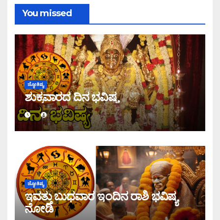
You missed
ಜ್ಯೋತಿಷ್ಯ
ಶುಕ್ರವಾರದ ದಿನ ಭವಿಷ್ಯ
ಜ್ಯೋತಿಷ್ಯ
ಇವತ್ತು ಬುಧವಾರ ಇಂದಿನ ರಾಶಿ ಭವಿಷ್ಯ
ನೋಡಿ