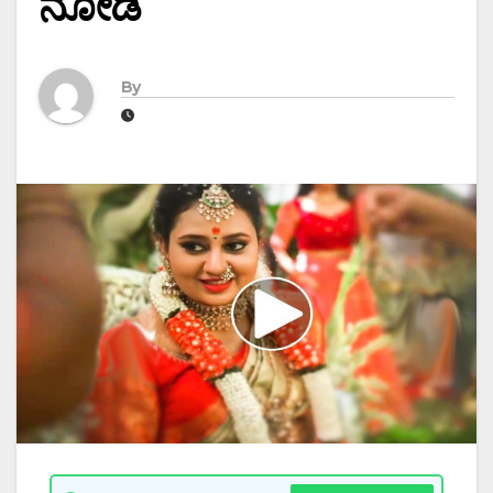
ನೋಡಿ
By