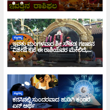
ಜ್ಯೋತಿಷ್ಯ
ಇವತ್ತು ಮಂಗಳವಾರ ಶ್ರೀ ಸೌತಡ್ಕ ಗಣಪನ
ವಿಶೇಷ ಕೃಪೆ ಈ ರಾಶಿಯವರ ಮೇಲಿದೆ,
ಇಂದಿನ ರಾಶಿ ಭವಿಷ್ಯ ತಿಳಿಯಿರಿ
ಜ್ಯೋತಿಷ್ಯ
ಕನಸಿನಲ್ಲಿ ಸುಂದರವಾದ ಹುಡಿಗಿ ಕಂಡರೆ
ಏನ್ ಅರ್ಥ