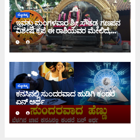
ಜ್ಯೋತಿಷ್ಯ
ಇವತ್ತು ಮಂಗಳವಾರ ಶ್ರೀ ಸೌತಡ್ಕ ಗಣಪನ
ವಿಶೇಷ ಕೃಪೆ ಈ ರಾಶಿಯವರ ಮೇಲಿದೆ,
ಇಂದಿನ ರಾಶಿ ಭವಿಷ್ಯ ತಿಳಿಯಿರಿ
ಜ್ಯೋತಿಷ್ಯ
ಕನಸಿನಲ್ಲಿ ಸುಂದರವಾದ ಹುಡಿಗಿ ಕಂಡರೆ
ಏನ್ ಅರ್ಥ