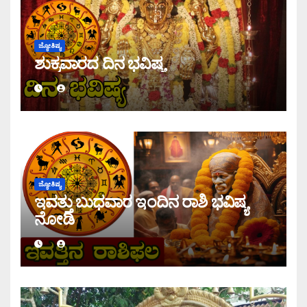
ಜ್ಯೋತಿಷ್ಯ
ಶುಕ್ರವಾರದ ದಿನ ಭವಿಷ್ಯ
ಜ್ಯೋತಿಷ್ಯ
ಇವತ್ತು ಬುಧವಾರ ಇಂದಿನ ರಾಶಿ ಭವಿಷ್ಯ
ನೋಡಿ