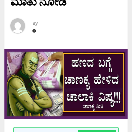
ಮಾತು ನೋಡಿ
By