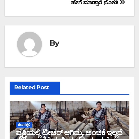
navigation
ಹೇಗೆ ಮಾಡ್ತಾರೆ ನೋಡಿ
By
Related Post
ಜೀವನಶೈಲಿ
ವೃತ್ತಿಯಲ್ಲಿ ಟೀಚರ್ ಆಗಿದ್ರು, ಅಂಜಿಕೆ ಇಲ್ಲದೆ