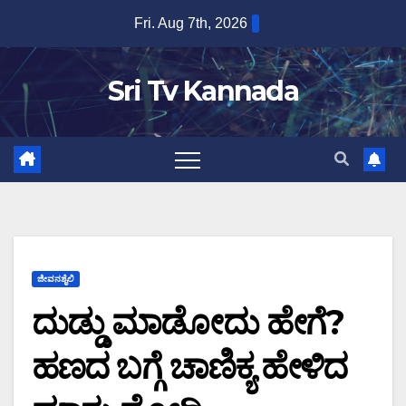
Skip
Fri. Aug 7th, 2026
to
content
Sri Tv Kannada
ಜೀವನಶೈಲಿ
ದುಡ್ಡು ಮಾಡೋದು ಹೇಗೆ?
ಹಣದ ಬಗ್ಗೆ ಚಾಣಿಕ್ಯ ಹೇಳಿದ