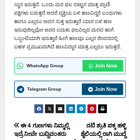
ಸ್ಥಾನ ಇರುತ್ತದೆ. ಒಂದು ಮರ ಫಲ ಬಿಟ್ಟಾಗ ಮಾತ್ರ ಪ್ರಾಣಿ
ಪಕ್ಷಿಗಳು ಬರುತ್ತದೆ ಆದರೆ ವ್ಯಕ್ತಿಯ ಬಳಿ ಹಣವಿದ್ದರೆ ಬಂಧುಗಳು
ಹಾಗೂ ಎಲ್ಲರೂ ಅವನ ಸುತ್ತ ಇರುತ್ತಾರೆ ಯಾರ ಬಳಿ ಹಣ
ಇರುವುದಿಲ್ಲವೋ ಅವರ ಬದುಕು ಫಲವಿಲ್ಲದ ಮರದ ಹಾಗೆ
ಒಬ್ಬಂಟಿಯಾಗಿ ಇರುತ್ತಾರೆ ಹೀಗೆ ಹಣವೂ ಎಲ್ಲರ ಜೀವನದಲ್ಲಿ
ಬಹಳ ಪ್ರಮುಖವಾಗಿದೆ ಹಣವಿದ್ದಾಗ ಮಾತ್ರ ಎಲ್ಲರೂ ಇರುತ್ತದೆ.
WhatsApp Group
Join Now
Telegram Group
Join Now
Post
ಈ 4 ಗುಣಗಳು ನಿಮ್ಮಲ್ಲಿ
ನಟಿ ಶ್ರುತಿ ಪಕ್ಕ ಹಳ್ಳಿ
ಇದ್ರೆ ನೀವೇ ಬುದ್ದಿವಂತರು
ಶೈಲಿಯಲ್ಲಿ ರಾಗಿ ಮುದ್ದೆ