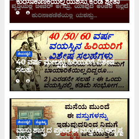
ಕುರಿಸಾಕಾಣಿಕೆಯಲ್ಲಿ ಯಶಸ್ಸು ಕಂಡ ಶ್ವೇತಾ
ಜೀವನಶೈಲಿ
40 ವರ್ಷ ಮೇಲ್ಪಟ್ಟ ಹಿರಿಯರಿಗೆ ವಿಶೇಷ
ಸಲಹೆ
ಜೀವನಶೈಲಿ
ಜ್ಯೋತಿಷ್ಯ
ವಾಸ್ತು ಶಾಸ್ತ್ರದ ಪ್ರಕಾರ ಈ ವಸ್ತುಗಳು ಅದೃಷ್ಟ
ತರುತ್ತೆ