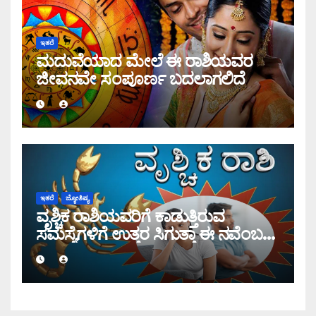
ಇತರೆ
ಮದುವೆಯಾದ ಮೇಲೆ ಈ ರಾಶಿಯವರ
ಜೀವನವೇ ಸಂಪೂರ್ಣ ಬದಲಾಗಲಿದೆ
ಇತರೆ
ಜ್ಯೋತಿಷ್ಯ
ವೃಶ್ಚಿಕ ರಾಶಿಯವರಿಗೆ ಕಾಡುತ್ತಿರುವ
ಸಮಸ್ಯೆಗಳಿಗೆ ಉತ್ತರ ಸಿಗುತ್ತಾ ಈ ನವೆಂಬರ್
ತಿಂಗಳಲ್ಲಿ?