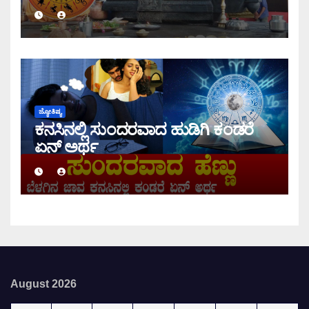
ಇಂದಿನ ರಾಶಿ ಭವಿಷ್ಯ ತಿಳಿಯಿರಿ
ಜ್ಯೋತಿಷ್ಯ
ಕನಸಿನಲ್ಲಿ ಸುಂದರವಾದ ಹುಡಿಗಿ ಕಂಡರೆ
ಏನ್ ಅರ್ಥ
August 2026