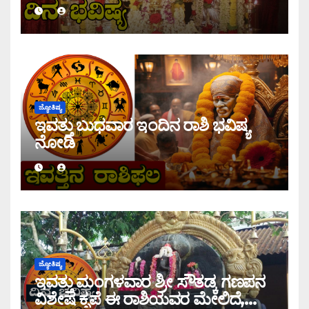
ಜ್ಯೋತಿಷ್ಯ
ಇವತ್ತು ಬುಧವಾರ ಇಂದಿನ ರಾಶಿ ಭವಿಷ್ಯ
ನೋಡಿ
ಜ್ಯೋತಿಷ್ಯ
ಇವತ್ತು ಮಂಗಳವಾರ ಶ್ರೀ ಸೌತಡ್ಕ ಗಣಪನ
ವಿಶೇಷ ಕೃಪೆ ಈ ರಾಶಿಯವರ ಮೇಲಿದೆ,