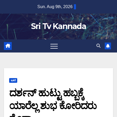
Skip
Sun. Aug 9th, 2026
to
content
Sri Tv Kannada
ಇತರೆ
ದರ್ಶನ್ ಹುಟ್ಟು ಹಬ್ಬಕ್ಕೆ
ಯಾರೆಲ್ಲ ಶುಭ ಕೋರಿದರು