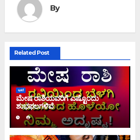
By
Related Post
ಇತರೆ
ಮೇಷ ರಾಶಿಯವರಿಗೆ ಎಷ್ಟೊಂದು
ಶುಭಫಲಗಳಿವೆ