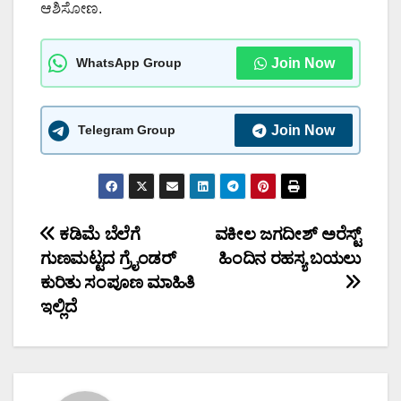
ಆಶಿಸೋಣ.
WhatsApp Group
Join Now
Telegram Group
Join Now
Post
ಕಡಿಮೆ ಬೆಲೆಗೆ
ವಕೀಲ ಜಗದೀಶ್ ಅರೆಸ್ಟ್
ಗುಣಮಟ್ಟದ ಗ್ರೈಂಡರ್
ಹಿಂದಿನ ರಹಸ್ಯ ಬಯಲು
navigation
ಕುರಿತು ಸಂಪೂಣ ಮಾಹಿತಿ
ಇಲ್ಲಿದೆ