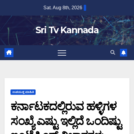
Skip
Sat. Aug 8th, 2026
to
content
Sri Tv Kannada
ಉಪಯುಕ್ತ ಮಾಹಿತಿ
ಕರ್ನಾಟಕದಲ್ಲಿರುವ ಹಳ್ಳಿಗಳ
ಸಂಖ್ಯೆ ಎಷ್ಟು ಇಲ್ಲಿದೆ ಒಂದಿಷ್ಟು