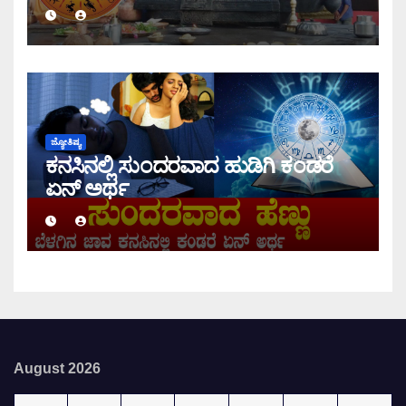
ಇಂದಿನ ರಾಶಿ ಭವಿಷ್ಯ ತಿಳಿಯಿರಿ
ಜ್ಯೋತಿಷ್ಯ
ಕನಸಿನಲ್ಲಿ ಸುಂದರವಾದ ಹುಡಿಗಿ ಕಂಡರೆ
ಏನ್ ಅರ್ಥ
August 2026