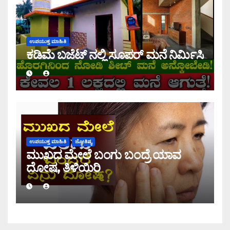
ಉಪಯುಕ್ತ ಮಾಹಿತಿ
ಕಡಿಮೆ ಬಜೆಟ್ ನಲ್ಲಿ ಸೂಪರ್ ಮನೆ ನಿರ್ಮಿಸಿ
ಉಪಯುಕ್ತ ಮಾಹಿತಿ
ಜ್ಯೋತಿಷ್ಯ
ಮುಖದ ಮೇಲೆ ಬಂಗು ಬಂದ್ರೆ ಯಾವ
ದೋಷ, ತಿಳಿಯಿರಿ