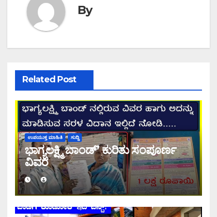
By
Related Post
ಉಪಯುಕ್ತ ಮಾಹಿತಿ
ಸುದ್ದಿ
ಭಾಗ್ಯಲಕ್ಷ್ಮಿ ಬಾಂಡ್’ ಕುರಿತು ಸಂಪೂರ್ಣ
ವಿವರ