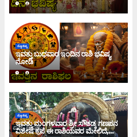
ಜ್ಯೋತಿಷ್ಯ
ಇವತ್ತು ಬುಧವಾರ ಇಂದಿನ ರಾಶಿ ಭವಿಷ್ಯ
ನೋಡಿ
ಜ್ಯೋತಿಷ್ಯ
ಇವತ್ತು ಮಂಗಳವಾರ ಶ್ರೀ ಸೌತಡ್ಕ ಗಣಪನ
ವಿಶೇಷ ಕೃಪೆ ಈ ರಾಶಿಯವರ ಮೇಲಿದೆ,