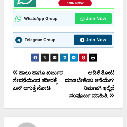
WhatsApp Group
Join Now
Telegram Group
Join Now
Post
ಹಾಲು ಹಾಗೂ ಖರ್ಜುರ
ಅಡಿಕೆ ತೋಟ
ಸೇವನೆಯಿಂದ ಶರೀರಕ್ಕೆ
ಮಾಡಬೇಕೆಂಬ ಆಸೆಯೇ?
navigation
ಏನ್ ಆಗುತ್ತೆ ನೋಡಿ
ನಿಮಗಾಗಿ ಇಲ್ಲಿದೆ
ಸಂಪೂರ್ಣ ಮಾಹಿತಿ.