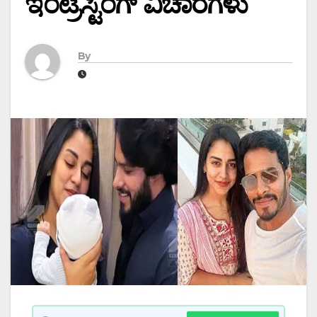
ಇಂಟ್ರೆಸ್ಟಿಂಗ್ ವಿಚಾರಗಳು
By