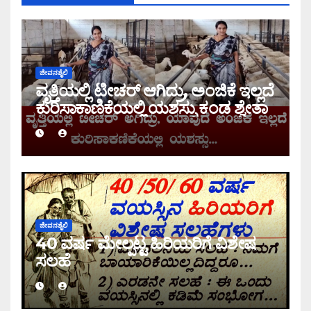
ಜೀವನಶೈಲಿ
ವೃತ್ತಿಯಲ್ಲಿ ಟೀಚರ್ ಆಗಿದ್ರು, ಅಂಜಿಕೆ ಇಲ್ಲದೆ
ಕುರಿಸಾಕಾಣಿಕೆಯಲ್ಲಿ ಯಶಸ್ಸು ಕಂಡ ಶ್ವೇತಾ
ಜೀವನಶೈಲಿ
40 ವರ್ಷ ಮೇಲ್ಪಟ್ಟ ಹಿರಿಯರಿಗೆ ವಿಶೇಷ
ಸಲಹೆ