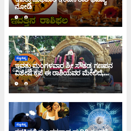
ನೋಡಿ
ಜ್ಯೋತಿಷ್ಯ
ಇವತ್ತು ಮಂಗಳವಾರ ಶ್ರೀ ಸೌತಡ್ಕ ಗಣಪನ
ವಿಶೇಷ ಕೃಪೆ ಈ ರಾಶಿಯವರ ಮೇಲಿದೆ,
ಇಂದಿನ ರಾಶಿ ಭವಿಷ್ಯ ತಿಳಿಯಿರಿ
ಜ್ಯೋತಿಷ್ಯ