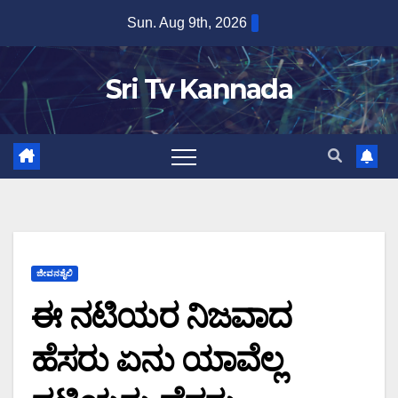
Skip
Sun. Aug 9th, 2026
to
content
Sri Tv Kannada
ಜೀವನಶೈಲಿ
ಈ ನಟಿಯರ ನಿಜವಾದ
ಹೆಸರು ಏನು ಯಾವೆಲ್ಲ