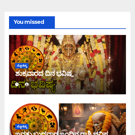
You missed
ಜ್ಯೋತಿಷ್ಯ
ಶುಕ್ರವಾರದ ದಿನ ಭವಿಷ್ಯ
ಜ್ಯೋತಿಷ್ಯ
ಇವತ್ತು ಬುಧವಾರ ಇಂದಿನ ರಾಶಿ ಭವಿಷ್ಯ