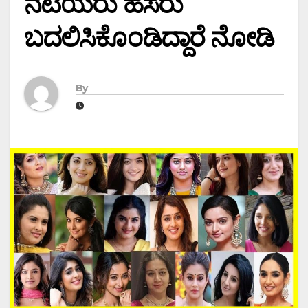
ನಟಿಯರು ಹೆಸರು
ಬದಲಿಸಿಕೊಂಡಿದ್ದಾರೆ ನೋಡಿ
By