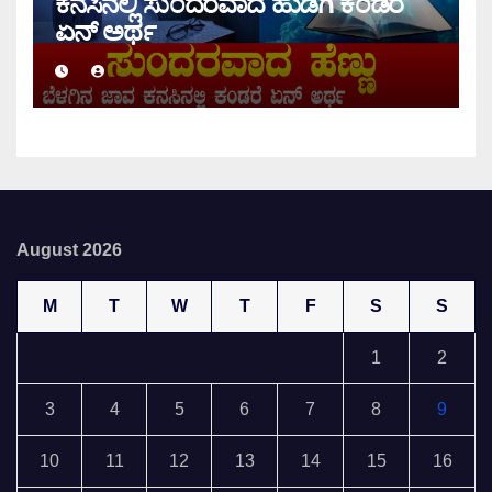
ಕನಸಿನಲ್ಲಿ ಸುಂದರವಾದ ಹುಡಿಗಿ ಕಂಡರೆ
ಏನ್ ಅರ್ಥ
August 2026
M
T
W
T
F
S
S
1
2
3
4
5
6
7
8
9
10
11
12
13
14
15
16