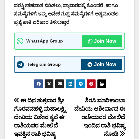
ಪರಸ್ತ್ರೀಸಹವಾಸ ಬಿಡಿಸಲು, ವ್ಯಾಪಾರದಲ್ಲಿ ತೊಂದರೆ ,ಹಾಗೂ
ಸಮಸ್ಯೆಗಳಿಗೆ ಇನ್ನು ಅನೇಕ ಗುಪ್ತ ಸಮಸ್ಯೆಗಳಿಗೆ ಅಷ್ಟಮಂಡಲ
ಪ್ರಶ್ನೆ ಹಾಕಿ ಪರಿಹಾರ ತಿಳಿಸುತ್ತಾರೆ
WhatsApp Group
Join Now
Telegram Group
Join Now
Post
ಈ ದಿನ ಶುಕ್ರವಾರ ಶ್ರೀ
ಶಿರಸಿ ಮಾರಿಕಾಂಬಾ
ಗೊರವನಹಳ್ಳಿ ಮಹಾಲಕ್ಷ್ಮಿ
ದೇವಿಯ ಆಶೀರ್ವಾದ ಈ
navigation
ದೇವಿಯ ವಿಶೇಷ ಕೃಪೆ ಈ
ರಾಶಿಯವರ ಮೇಲಿದೆ
ರಾಶಿಯವರ ಮೇಲಿದೆ
ಇಂದಿನ ರಾಶಿ ಭವಿಷ್ಯ
ಇವತ್ತಿನ ರಾಶಿ ಭವಿಷ್ಯ
ನೋಡಿ