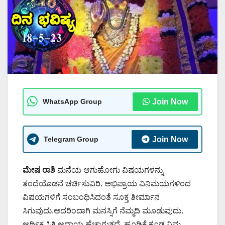
WhatsApp Group
Join Now
Telegram Group
Join Now
ಮೇಷ ರಾಶಿ
ಮನೆಯ ಆಗುಹೋಗು ವಿಷಯಗಳನ್ನು
ತಂದೆಯೊಡನೆ ಚರ್ಚಿಸುವಿರಿ. ಅಭಿಪ್ರಾಯ ವಿನಿಮಯಗಳಿಂದ
ವಿಷಯಗಳಿಗೆ ಸಂಬಂಧಿಸಿದಂತೆ ಸೂಕ್ತ ತೀರ್ಮಾನ
ಸಿಗುವುದು.ಅದರಿಂದಾಗಿ ಮನಸ್ಸಿಗೆ ನೆಮ್ಮದಿ ಮೂಡುವುದು.
ಆರ್ಥಿಕ ಸ್ಥಿತಿ ಆದಾಯ ಹೆಚ್ಚಾಗುತ್ತದೆ, ಹೂಡಿಕೆ ಕೂಡ.ನಿಮ್ಮ