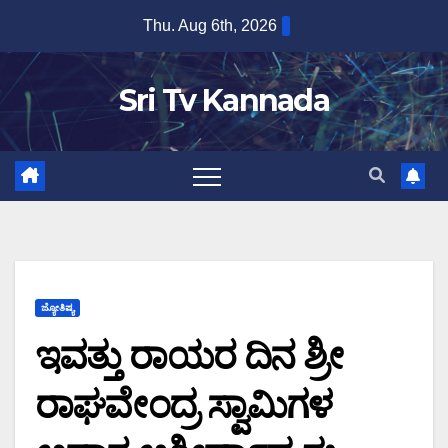
Skip
Thu. Aug 6th, 2026
to
content
Sri Tv Kannada
ಜ್ಯೋತಿಷ್ಯ
ಇವತ್ತು ರಾಯರ ದಿನ ಶ್ರೀ
ರಾಘವೇಂದ್ರ ಸ್ವಾಮಿಗಳ