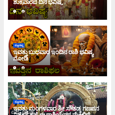
ಶುಕ್ರವಾರದ ದಿನ ಭವಿಷ್ಯ
ಜ್ಯೋತಿಷ್ಯ
ಇವತ್ತು ಬುಧವಾರ ಇಂದಿನ ರಾಶಿ ಭವಿಷ್ಯ
ನೋಡಿ
ಜ್ಯೋತಿಷ್ಯ
ಇವತ್ತು ಮಂಗಳವಾರ ಶ್ರೀ ಸೌತಡ್ಕ ಗಣಪನ
ವಿಶೇಷ ಕೃಪೆ ಈ ರಾಶಿಯವರ ಮೇಲಿದೆ,