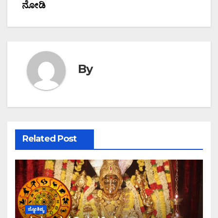
ನೋಡಿ
By
Related Post
ಜ್ಯೋತಿಷ್ಯ