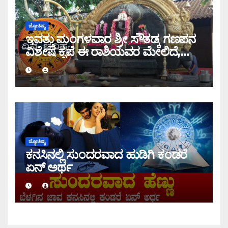
ಜ್ಯೋತಿಷ್ಯ
ಇವತ್ತು ಮಂಗಳವಾರ ಶ್ರೀ ಸೌತಡ್ಕ ಗಣಪನ
ವಿಶೇಷ ಕೃಪೆ ಈ ರಾಶಿಯವರ ಮೇಲಿದೆ,
ಇಂದಿನ ರಾಶಿ ಭವಿಷ್ಯ ತಿಳಿಯಿರಿ
ಜ್ಯೋತಿಷ್ಯ
ಕನಸಿನಲ್ಲಿ ಸುಂದರವಾದ ಹುಡಿಗಿ ಕಂಡರೆ
ಏನ್ ಅರ್ಥ