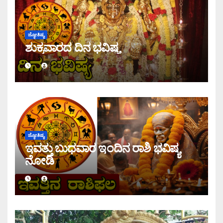
ಜ್ಯೋತಿಷ್ಯ
ಶುಕ್ರವಾರದ ದಿನ ಭವಿಷ್ಯ
ಜ್ಯೋತಿಷ್ಯ
ಇವತ್ತು ಬುಧವಾರ ಇಂದಿನ ರಾಶಿ ಭವಿಷ್ಯ
ನೋಡಿ