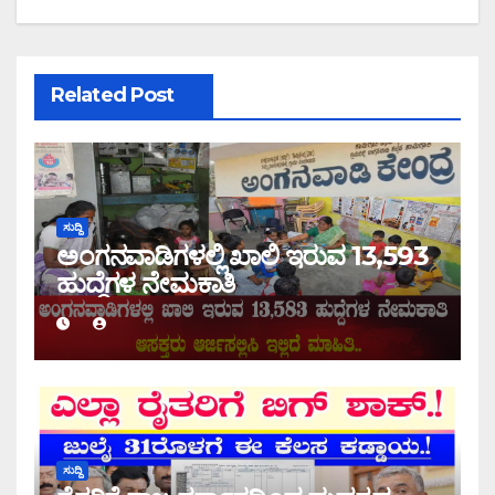
Related Post
ಸುದ್ದಿ
ಅಂಗನವಾಡಿಗಳಲ್ಲಿ ಖಾಲಿ ಇರುವ 13,593
ಹುದ್ದೆಗಳ ನೇಮಕಾತಿ
ಸುದ್ದಿ