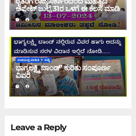
ರೈತರಿಗೆ ರಾಜ್ಯ ಸರ್ಕಾರದಿಂದ ಮಹತ್ವದ
ಅಪ್ಡೇಟ್ ಜುಲೈ 31ರ ಒಳಗೆ ಈ ಕೆಲಸ ಮಾಡಿ
ಉಪಯುಕ್ತ ಮಾಹಿತಿ
ಸುದ್ದಿ
ಭಾಗ್ಯಲಕ್ಷ್ಮಿ ಬಾಂಡ್’ ಕುರಿತು ಸಂಪೂರ್ಣ
ವಿವರ
Leave a Reply