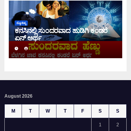
ಜ್ಯೋತಿಷ್ಯ
ಕನಸಿನಲ್ಲಿ ಸುಂದರವಾದ ಹುಡಿಗಿ ಕಂಡರೆ
ಏನ್ ಅರ್ಥ
August 2026
M
T
W
T
F
S
S
1
2