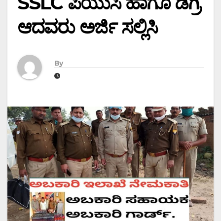
SSLC ಪಿಯುಸಿ ಹಾಗೂ ಡಿಗ್ರಿ
ಆದವರು ಅರ್ಜಿ ಸಲ್ಲಿಸಿ
By