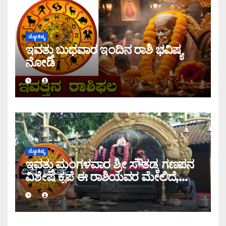
ಜ್ಯೋತಿಷ್ಯ
ಇವತ್ತು ಬುಧವಾರ ಇಂದಿನ ರಾಶಿ ಭವಿಷ್ಯ
ನೋಡಿ
ಜ್ಯೋತಿಷ್ಯ
ಇವತ್ತು ಮಂಗಳವಾರ ಶ್ರೀ ಸೌತಡ್ಕ ಗಣಪನ
ವಿಶೇಷ ಕೃಪೆ ಈ ರಾಶಿಯವರ ಮೇಲಿದೆ,
ಇಂದಿನ ರಾಶಿ ಭವಿಷ್ಯ ತಿಳಿಯಿರಿ