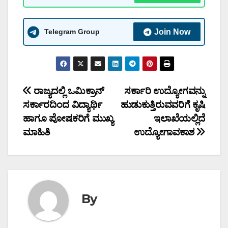
Telegram Group
Join Now
Post
ರಾಜ್ಯದಲ್ಲಿ ಒಮಿಕ್ರಾನ್
ಸರ್ಕಾರಿ ಉದ್ಯೋಗವನ್ನು
ಸರ್ಕಾರದಿಂದ ವಿದ್ಯಾರ್ಥಿ
ಹುಡುಕುತ್ತಿರುವವರಿಗೆ ಕೃಷಿ
navigation
ಹಾಗೂ ಪೋಷಕರಿಗೆ ಮುಖ್ಯ
ಇಲಾಖೆಯಲ್ಲಿದೆ
ಮಾಹಿತಿ
ಉದ್ಯೋಗಾವಕಾಶ
By