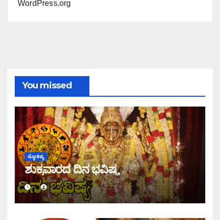
WordPress.org
You missed
ಜ್ಯೋತಿಷ್ಯ
ಶುಕ್ರವಾರದ ದಿನ ಭವಿಷ್ಯ