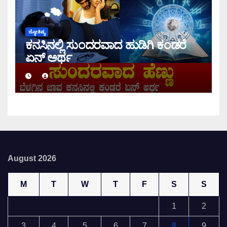
ಜ್ಯೋತಿಷ್ಯ
ಕನಸಿನಲ್ಲಿ ಸುಂದರವಾದ ಹುಡಿಗಿ ಕಂಡರೆ
ಏನ್ ಅರ್ಥ
August 2026
M
T
W
T
F
S
S
1
2
3
4
5
6
7
8
9