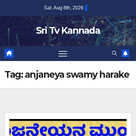
Skip
Sat. Aug 8th, 2026
to
content
Sri Tv Kannada
Tag:
anjaneya swamy harake