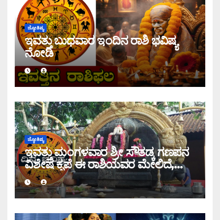
ಜ್ಯೋತಿಷ್ಯ
ಇವತ್ತು ಬುಧವಾರ ಇಂದಿನ ರಾಶಿ ಭವಿಷ್ಯ
ನೋಡಿ
ಜ್ಯೋತಿಷ್ಯ
ಇವತ್ತು ಮಂಗಳವಾರ ಶ್ರೀ ಸೌತಡ್ಕ ಗಣಪನ
ವಿಶೇಷ ಕೃಪೆ ಈ ರಾಶಿಯವರ ಮೇಲಿದೆ,
ಇಂದಿನ ರಾಶಿ ಭವಿಷ್ಯ ತಿಳಿಯಿರಿ