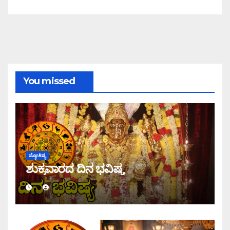
You missed
ಜ್ಯೋತಿಷ್ಯ
ಶುಕ್ರವಾರದ ದಿನ ಭವಿಷ್ಯ