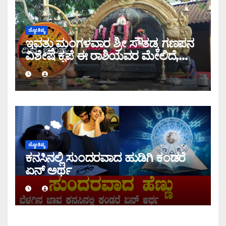
ಜ್ಯೋತಿಷ್ಯ
ಇವತ್ತು ಮಂಗಳವಾರ ಶ್ರೀ ಸೌತಡ್ಕ ಗಣಪನ
ವಿಶೇಷ ಕೃಪೆ ಈ ರಾಶಿಯವರ ಮೇಲಿದೆ,
ಇಂದಿನ ರಾಶಿ ಭವಿಷ್ಯ ತಿಳಿಯಿರಿ
ಜ್ಯೋತಿಷ್ಯ
ಕನಸಿನಲ್ಲಿ ಸುಂದರವಾದ ಹುಡಿಗಿ ಕಂಡರೆ
ಏನ್ ಅರ್ಥ