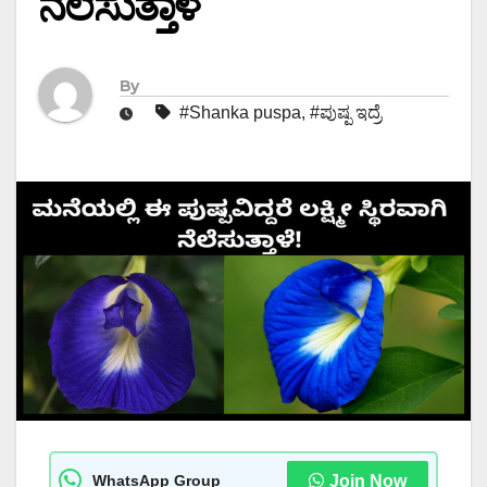
ನೆಲೆಸುತ್ತಾಳೆ
By
#Shanka puspa
,
#ಪುಷ್ಪ ಇದ್ರೆ
WhatsApp Group
Join Now