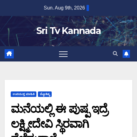
Skip
Sun. Aug 9th, 2026
to
content
Sri Tv Kannada
ಉಪಯುಕ್ತ ಮಾಹಿತಿ
ಜ್ಯೋತಿಷ್ಯ
ಮನೆಯಲ್ಲಿ ಈ ಪುಷ್ಪ ಇದ್ರೆ
ಲಕ್ಷ್ಮೀದೇವಿ ಸ್ಥಿರವಾಗಿ