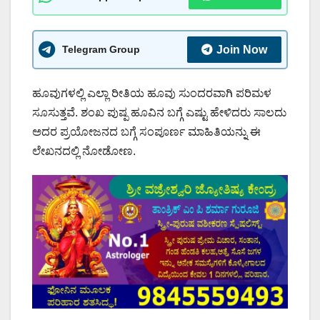
Telegram Group
Join Now
ಹೂವುಗಳಲ್ಲಿ ಎಲ್ಲಾ ರೀತಿಯ ಹೂವು ಸುಂದರವಾಗಿ ಪರಿಮಳ
ಸೂಸುತ್ತವೆ. ಶಂಖ ಪುಷ್ಪ ಹೂವಿನ ಬಗ್ಗೆ ಎಷ್ಟು ಹೇಳಿದರು ಸಾಲದು
ಅದರ ಪ್ರಯೋಜನದ ಬಗ್ಗೆ ಸಂಪೂರ್ಣ ಮಾಹಿತಿಯನ್ನು ಈ
ಲೇಖನದಲ್ಲಿ ನೋಡೋಣ.