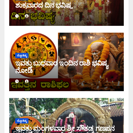
ಶುಕ್ರವಾರದ ದಿನ ಭವಿಷ್ಯ
ಜ್ಯೋತಿಷ್ಯ
ಇವತ್ತು ಬುಧವಾರ ಇಂದಿನ ರಾಶಿ ಭವಿಷ್ಯ
ನೋಡಿ
ಜ್ಯೋತಿಷ್ಯ
ಇವತ್ತು ಮಂಗಳವಾರ ಶ್ರೀ ಸೌತಡ್ಕ ಗಣಪನ