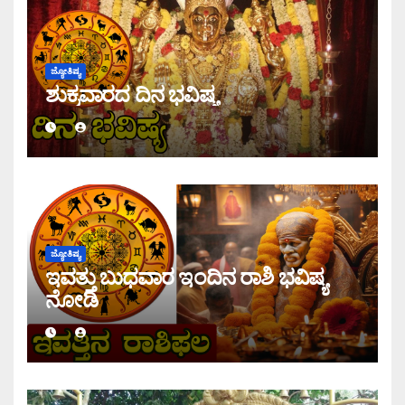
ಜ್ಯೋತಿಷ್ಯ
ಶುಕ್ರವಾರದ ದಿನ ಭವಿಷ್ಯ
ಜ್ಯೋತಿಷ್ಯ
ಇವತ್ತು ಬುಧವಾರ ಇಂದಿನ ರಾಶಿ ಭವಿಷ್ಯ
ನೋಡಿ