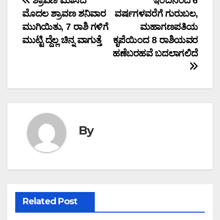
Post
ಶ್ರಾವಣ ಮಾಸದ
ಇಂದಿನಿಂದ 6
ಮೊದಲ ಶ್ರಾವಣ ಶನಿವಾರ
ವರ್ಷಗಳವರೆಗೆ ಗುರುಬಲ,
navigation
ಮುಗಿಯಿತು, 7 ರಾಶಿ ಗಳಿಗೆ
ಮಹಾಗಣಪತಿಯ
ಮುಟ್ಟಿ ದ್ದೆಲ್ಲ ಚಿನ್ನ ವಾಗುತ್ತೆ
ಕೃಪೆಯಿಂದ 8 ರಾಶಿಯವರ
ಹಣೆಬರಹವೆ ಬದಲಾಗಲಿದೆ
By
Related Post