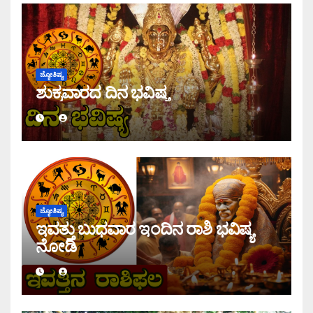
ಜ್ಯೋತಿಷ್ಯ
ಶುಕ್ರವಾರದ ದಿನ ಭವಿಷ್ಯ
ಜ್ಯೋತಿಷ್ಯ
ಇವತ್ತು ಬುಧವಾರ ಇಂದಿನ ರಾಶಿ ಭವಿಷ್ಯ
ನೋಡಿ