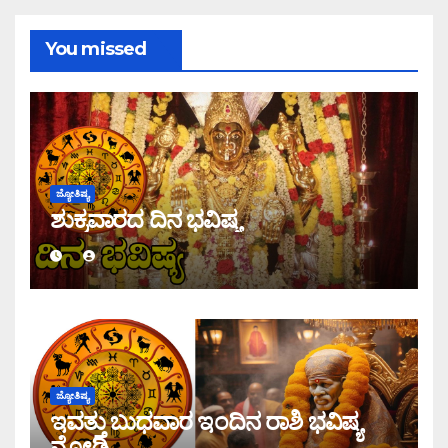
You missed
ಜ್ಯೋತಿಷ್ಯ
ಶುಕ್ರವಾರದ ದಿನ ಭವಿಷ್ಯ
ಜ್ಯೋತಿಷ್ಯ
ಇವತ್ತು ಬುಧವಾರ ಇಂದಿನ ರಾಶಿ ಭವಿಷ್ಯ
ನೋಡಿ