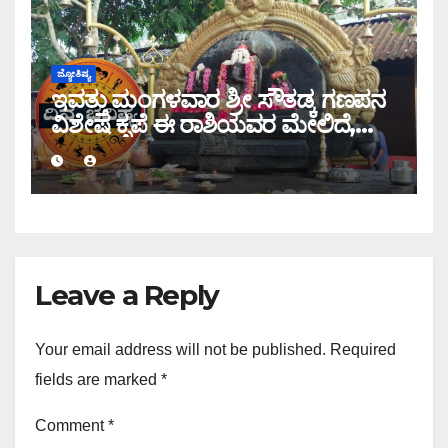
ಜ್ಯೋತಿಷ್ಯ
ಇವತ್ತು ಮಂಗಳವಾರ ಶ್ರೀ ಸೌತಡ್ಕ ಗಣಪನ
ವಿಶೇಷ ಕೃಪೆ ಈ ರಾಶಿಯವರ ಮೇಲಿದೆ,
ಇಂದಿನ ರಾಶಿ ಭವಿಷ್ಯ ತಿಳಿಯಿರಿ
Leave a Reply
Your email address will not be published.
Required
fields are marked
*
Comment
*