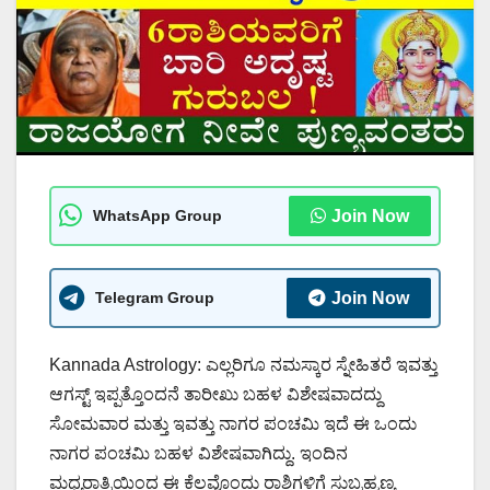
WhatsApp Group
Join Now
Telegram Group
Join Now
Kannada Astrology: ಎಲ್ಲರಿಗೂ ನಮಸ್ಕಾರ ಸ್ನೇಹಿತರೆ ಇವತ್ತು
ಆಗಸ್ಟ್ ಇಪ್ಪತ್ತೊಂದನೆ ತಾರೀಖು ಬಹಳ ವಿಶೇಷವಾದದ್ದು
ಸೋಮವಾರ ಮತ್ತು ಇವತ್ತು ನಾಗರ ಪಂಚಮಿ ಇದೆ ಈ ಒಂದು
ನಾಗರ ಪಂಚಮಿ ಬಹಳ ವಿಶೇಷವಾಗಿದ್ದು. ಇಂದಿನ
ಮಧ್ಯರಾತ್ರಿಯಿಂದ ಈ ಕೆಲವೊಂದು ರಾಶಿಗಳಿಗೆ ಸುಬ್ರಹ್ಮಣ್ಯ