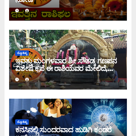
ಜ್ಯೋತಿಷ್ಯ
ಇವತ್ತು ಮಂಗಳವಾರ ಶ್ರೀ ಸೌತಡ್ಕ ಗಣಪನ
ವಿಶೇಷ ಕೃಪೆ ಈ ರಾಶಿಯವರ ಮೇಲಿದೆ,
ಇಂದಿನ ರಾಶಿ ಭವಿಷ್ಯ ತಿಳಿಯಿರಿ
ಜ್ಯೋತಿಷ್ಯ
ಕನಸಿನಲ್ಲಿ ಸುಂದರವಾದ ಹುಡಿಗಿ ಕಂಡರೆ