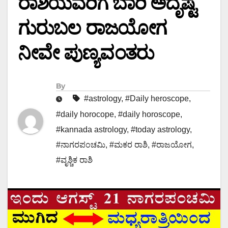
ರಾಶಿಯವರಿಗೆ ಬಾರಿ ಅದೃಷ್ಟ
ಗುರುಬಲ ರಾಜಯೋಗ
ನೀವೇ ಪುಣ್ಯವಂತರು
By
#astrology
,
#Daily heroscope
,
#daily horocope
,
#daily horoscope
,
#kannada astrology
,
#today astrology
,
#ನಾಗರಪಂಚಮಿ
,
#ಮಕರ ರಾಶಿ
,
#ರಾಜಯೋಗ
,
#ವೃಶ್ಚಿಕ ರಾಶಿ