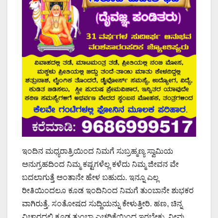
ಇಂದಿನ ಮಧ್ಯರಾತ್ರಿಯಿಂದ ನಿಮಗೆ ಸುಬ್ರಹ್ಮಣ್ಯ ಸ್ವಾಮಿಯ
ಅನುಗ್ರಹದಿಂದ ನಿಮ್ಮ ಕಷ್ಟಗಳೆಲ್ಲ ಕಳೆದು ನಿಮ್ಮ ಜೀವನ ವೇ
ಬದಲಾಗುತ್ತೆ ಅಂತಾನೇ ಹೇಳ ಬಹುದು. ಇನ್ನೂ ಎಲ್ಲ
ರೀತಿಯಿಂದಲೂ ಕೂಡ ಇಂದಿನಿಂದ ನಿಮಗೆ ತುಂಬಾನೇ ಶುಭಕರ
ವಾಗಿರುತ್ತೆ. ಸಂತೋಷದ ಸುದ್ದಿಯನ್ನು ಕೇಳುತ್ತೀರಿ. ಹಣ, ಚಿನ್ನ
ವಿಚಾರದಲ್ಲಿ ಕೂಡ ತುಂಬಾ ಎಚ್ಚರಿಕೆಯಿಂದ ಇರಬೇಕು. ನೀವು