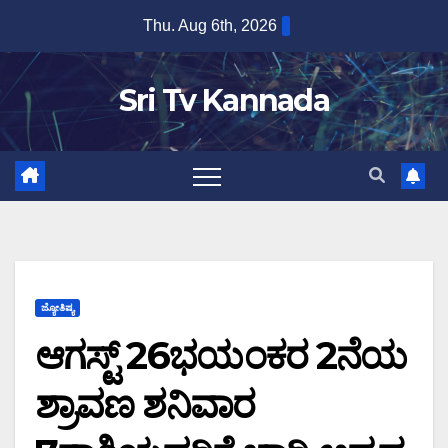
Skip
Thu. Aug 6th, 2026
to
content
Sri Tv Kannada
ಜ್ಯೋತಿಷ್ಯ
ಆಗಸ್ಟ್ 26ಭಯಂಕರ 2ನೆಯ
ಶ್ರಾವಣ ಶನಿವಾರ