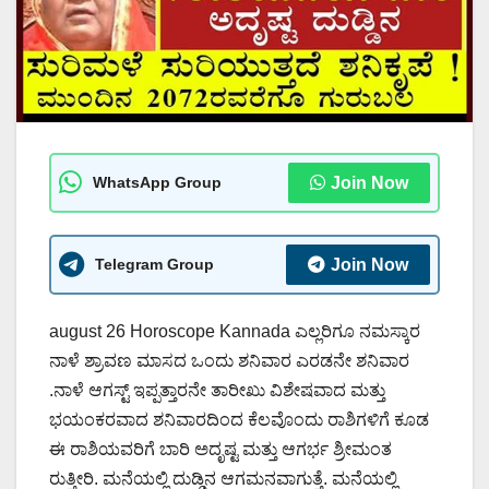
WhatsApp Group
Join Now
Telegram Group
Join Now
august 26 Horoscope Kannada ಎಲ್ಲರಿಗೂ ನಮಸ್ಕಾರ
ನಾಳೆ ಶ್ರಾವಣ ಮಾಸದ ಒಂದು ಶನಿವಾರ ಎರಡನೇ ಶನಿವಾರ
.ನಾಳೆ ಆಗಸ್ಟ್ ಇಪ್ಪತ್ತಾರನೇ ತಾರೀಖು ವಿಶೇಷವಾದ ಮತ್ತು
ಭಯಂಕರವಾದ ಶನಿವಾರದಿಂದ ಕೆಲವೊಂದು ರಾಶಿಗಳಿಗೆ ಕೂಡ
ಈ ರಾಶಿಯವರಿಗೆ ಬಾರಿ ಅದೃಷ್ಟ ಮತ್ತು ಆಗರ್ಭ ಶ್ರೀಮಂತ
ರುತ್ತೀರಿ. ಮನೆಯಲ್ಲಿ ದುಡ್ಡಿನ ಆಗಮನವಾಗುತ್ತೆ. ಮನೆಯಲ್ಲಿ