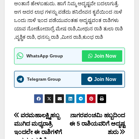
ಅಂತಾನೆ ಹೇಳಬಹುದು. ಹಾಗೆ ನಿಮ್ಮ ಅದೃಷ್ಟವೇ ಬದಲಾಗುತ್ತೆ.
ಆಗ ಅದರ ಲಾಭ ಗಳನ್ನು ಪಡೆದು ಶನಿದೇವನ ಕೃಪೆಯಿಂದ ನಾಳೆ
ಒಂದು ನಾಳೆ ಇಂದ ಪಡೆಯುವಂತಹ ಅದೃಷ್ಟವಂತ ರಾಶಿಗಳು
ಯಾವ ನೋಡೋದಾದ್ರೆ ಮೇಷ ರಾಶಿ,ಮೀಥುನ ರಾಶಿ ತುಲಾ ರಾಶಿ
,ವೃಶ್ಚಿಕ ರಾಶಿ, ಧನಸ್ಸು ರಾಶಿ ,ಮೀನ ರಾಶಿ,ಕುಂಭ ರಾಶಿ
WhatsApp Group
Join Now
Telegram Group
Join Now
Post
ವರಮಹಾಲಕ್ಷ್ಮಿಹಬ್ಬ
ನಾಗರಪಂಚಮಿ ಹಬ್ಬದಿಂದ
ಮುಗಿದ ಮಧ್ಯರಾತ್ರಿ
ಈ 5 ರಾಶಿಯವರಿಗೆ ಅದೃಷ್ಟ
navigation
ಇಂದಲೇ ಈ ರಾಶಿಗಳಿಗೆ
ಶುರು