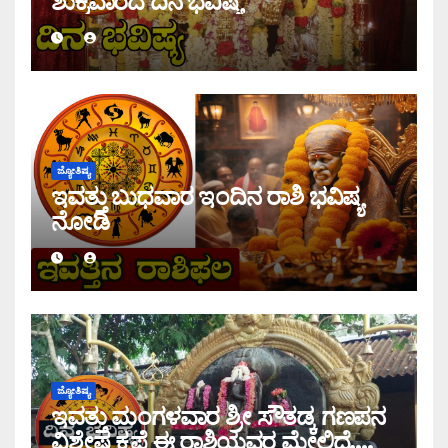
ಶುಕ್ರವಾರದ ದಿನ ಭವಿಷ್ಯ
ಜ್ಯೋತಿಷ್ಯ
ಇವತ್ತು ಬುಧವಾರ ಇಂದಿನ ರಾಶಿ ಭವಿಷ್ಯ
ನೋಡಿ
ಜ್ಯೋತಿಷ್ಯ
ಇವತ್ತು ಮಂಗಳವಾರ ಶ್ರೀ ಸೌತಡ್ಕ ಗಣಪನ
ವಿಶೇಷ ಕೃಪೆ ಈ ರಾಶಿಯವರ ಮೇಲಿದೆ,