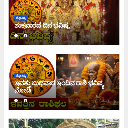
ಜ್ಯೋತಿಷ್ಯ
ಶುಕ್ರವಾರದ ದಿನ ಭವಿಷ್ಯ
ಜ್ಯೋತಿಷ್ಯ
ಇವತ್ತು ಬುಧವಾರ ಇಂದಿನ ರಾಶಿ ಭವಿಷ್ಯ
ನೋಡಿ