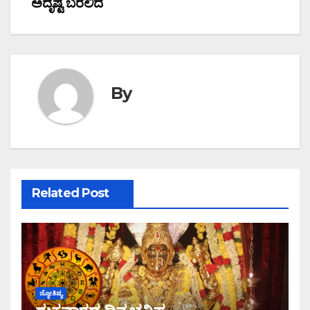
ಅದೃಷ್ಟ ಬರಲಿದೆ
By
Related Post
ಜ್ಯೋತಿಷ್ಯ