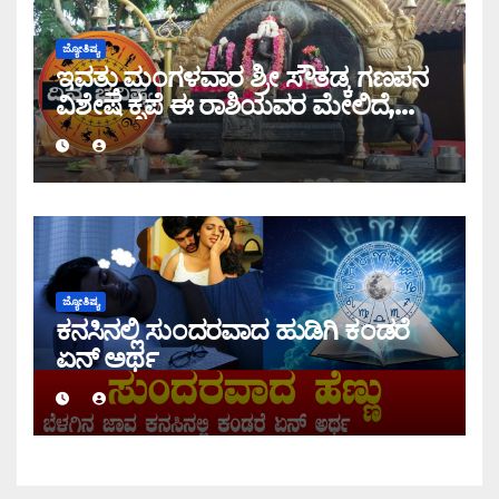
ಜ್ಯೋತಿಷ್ಯ
ಇವತ್ತು ಮಂಗಳವಾರ ಶ್ರೀ ಸೌತಡ್ಕ ಗಣಪನ
ವಿಶೇಷ ಕೃಪೆ ಈ ರಾಶಿಯವರ ಮೇಲಿದೆ,
ಇಂದಿನ ರಾಶಿ ಭವಿಷ್ಯ ತಿಳಿಯಿರಿ
ಜ್ಯೋತಿಷ್ಯ
ಕನಸಿನಲ್ಲಿ ಸುಂದರವಾದ ಹುಡಿಗಿ ಕಂಡರೆ
ಏನ್ ಅರ್ಥ