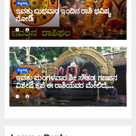
ಜ್ಯೋತಿಷ್ಯ
ಇವತ್ತು ಬುಧವಾರ ಇಂದಿನ ರಾಶಿ ಭವಿಷ್ಯ
ನೋಡಿ
ಜ್ಯೋತಿಷ್ಯ
ಇವತ್ತು ಮಂಗಳವಾರ ಶ್ರೀ ಸೌತಡ್ಕ ಗಣಪನ
ವಿಶೇಷ ಕೃಪೆ ಈ ರಾಶಿಯವರ ಮೇಲಿದೆ,
ಇಂದಿನ ರಾಶಿ ಭವಿಷ್ಯ ತಿಳಿಯಿರಿ