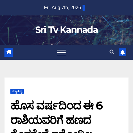
Skip
Fri. Aug 7th, 2026
to
content
Sri Tv Kannada
ಜ್ಯೋತಿಷ್ಯ
ಹೊಸ ವರ್ಷದಿಂದ ಈ 6
ರಾಶಿಯವರಿಗೆ ಹಣದ