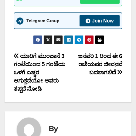
Telegram Group
Join Now
Post
ಯಾರಿಗೆ ಮುಂಜಾನೆ 3
ಜನವರಿ 1 ರಿಂದ ಈ 6
ಗಂಟೆಯಿಂದ 5 ಗಂಟೆಯ
ರಾಶಿಯವರ ಜೀವನವೆ
navigation
ಒಳಗೆ ಎಚ್ಚರ
ಬದಲಾಗಲಿದೆ
ಆಗುತ್ತದೆಯೋ ಅವರು
ತಪ್ಪದೆ ನೋಡಿ
By