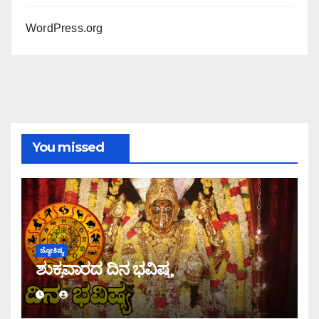
WordPress.org
You missed
ಜ್ಯೋತಿಷ್ಯ
ಶುಕ್ರವಾರದ ದಿನ ಭವಿಷ್ಯ