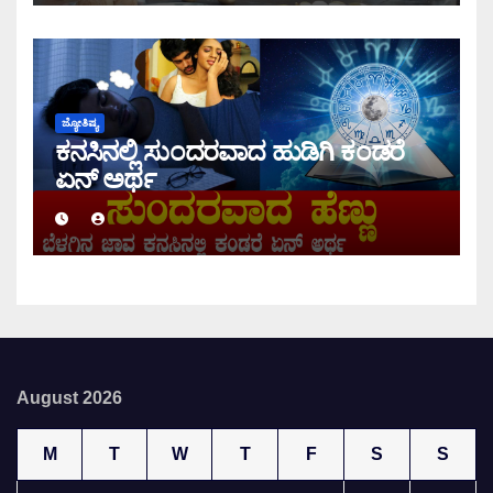
ಜ್ಯೋತಿಷ್ಯ
ಕನಸಿನಲ್ಲಿ ಸುಂದರವಾದ ಹುಡಿಗಿ ಕಂಡರೆ
ಏನ್ ಅರ್ಥ
August 2026
M
T
W
T
F
S
S