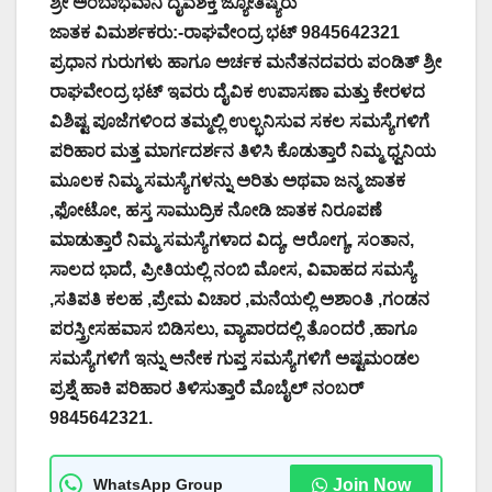
ಶ್ರೀ ಅಂಬಾಭವಾನಿ ದೈವಶಕ್ತಿ ಜ್ಯೋತಿಷ್ಯರು
ಜಾತಕ ವಿಮರ್ಶಕರು:-ರಾಘವೇಂದ್ರ ಭಟ್ 9845642321
ಪ್ರಧಾನ ಗುರುಗಳು ಹಾಗೂ ಅರ್ಚಕ ಮನೆತನದವರು ಪಂಡಿತ್ ಶ್ರೀ
ರಾಘವೇಂದ್ರ ಭಟ್ ಇವರು ದೈವಿಕ ಉಪಾಸಣಾ ಮತ್ತು ಕೇರಳದ
ವಿಶಿಷ್ಟ ಪೂಜೆಗಳಿಂದ ತಮ್ಮಲ್ಲಿ ಉಲ್ಭನಿಸುವ ಸಕಲ ಸಮಸ್ಯೆಗಳಿಗೆ
ಪರಿಹಾರ ಮತ್ತ ಮಾರ್ಗದರ್ಶನ ತಿಳಿಸಿ ಕೊಡುತ್ತಾರೆ ನಿಮ್ಮ ಧ್ವನಿಯ
ಮೂಲಕ ನಿಮ್ಮ ಸಮಸ್ಯೆಗಳನ್ನು ಅರಿತು ಅಥವಾ ಜನ್ಮ ಜಾತಕ
,ಫೋಟೋ, ಹಸ್ತ ಸಾಮುದ್ರಿಕ ನೋಡಿ ಜಾತಕ ನಿರೂಪಣೆ
ಮಾಡುತ್ತಾರೆ ನಿಮ್ಮ ಸಮಸ್ಯೆಗಳಾದ ವಿದ್ಯ, ಆರೋಗ್ಯ, ಸಂತಾನ,
ಸಾಲದ ಭಾದೆ, ಪ್ರೀತಿಯಲ್ಲಿ ನಂಬಿ ಮೋಸ, ವಿವಾಹದ ಸಮಸ್ಯೆ
,ಸತಿಪತಿ ಕಲಹ ,ಪ್ರೇಮ ವಿಚಾರ ,ಮನೆಯಲ್ಲಿ ಅಶಾಂತಿ ,ಗಂಡನ
ಪರಸ್ತ್ರೀಸಹವಾಸ ಬಿಡಿಸಲು, ವ್ಯಾಪಾರದಲ್ಲಿ ತೊಂದರೆ ,ಹಾಗೂ
ಸಮಸ್ಯೆಗಳಿಗೆ ಇನ್ನು ಅನೇಕ ಗುಪ್ತ ಸಮಸ್ಯೆಗಳಿಗೆ ಅಷ್ಟಮಂಡಲ
ಪ್ರಶ್ನೆ ಹಾಕಿ ಪರಿಹಾರ ತಿಳಿಸುತ್ತಾರೆ ಮೊಬೈಲ್ ನಂಬರ್
9845642321.
WhatsApp Group
Join Now