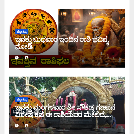
ಜ್ಯೋತಿಷ್ಯ
ಇವತ್ತು ಬುಧವಾರ ಇಂದಿನ ರಾಶಿ ಭವಿಷ್ಯ
ನೋಡಿ
ಜ್ಯೋತಿಷ್ಯ
ಇವತ್ತು ಮಂಗಳವಾರ ಶ್ರೀ ಸೌತಡ್ಕ ಗಣಪನ
ವಿಶೇಷ ಕೃಪೆ ಈ ರಾಶಿಯವರ ಮೇಲಿದೆ,
ಇಂದಿನ ರಾಶಿ ಭವಿಷ್ಯ ತಿಳಿಯಿರಿ