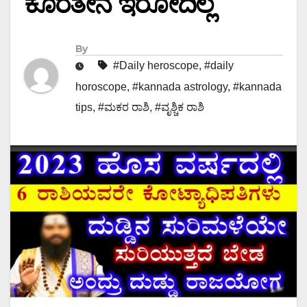
ಕೊರತೇನೆ ಇರೋದಿಲ್ಲ
By
#Daily heroscope
,
#daily
horoscope
,
#kannada astrology
,
#kannada
tips
,
#ಮಕರ ರಾಶಿ
,
#ವೃಶ್ಚಿಕ ರಾಶಿ