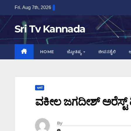
Skip
Fri. Aug 7th, 2026
to
content
Sri Tv Kannada
HOME
ಜ್ಯೋತಿಷ್ಯ
ಜೀವನಶೈಲಿ
ಆ
ಇತರೆ
ವಕೀಲ ಜಗದೀಶ್ ಅರೆಸ್ಟ್
By