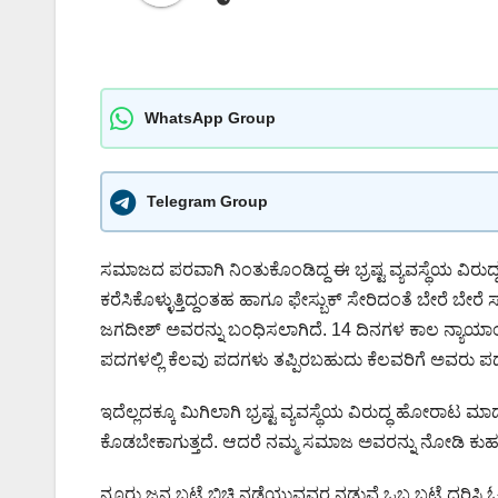
WhatsApp Group
Telegram Group
ಸಮಾಜದ ಪರವಾಗಿ ನಿಂತುಕೊಂಡಿದ್ದ ಈ ಭ್ರಷ್ಟ ವ್ಯವಸ್ಥೆಯ ವಿರ
ಕರೆಸಿಕೊಳ್ಳುತ್ತಿದ್ದಂತಹ ಹಾಗೂ ಫೇಸ್ಬುಕ್ ಸೇರಿದಂತೆ ಬೇರೆ ಬ
ಜಗದೀಶ್ ಅವರನ್ನು ಬಂಧಿಸಲಾಗಿದೆ. 14 ದಿನಗಳ ಕಾಲ ನ್ಯಾ
ಪದಗಳಲ್ಲಿ ಕೆಲವು ಪದಗಳು ತಪ್ಪಿರಬಹುದು ಕೆಲವರಿಗೆ ಅವರು ಪದೇ 
ಇದೆಲ್ಲದಕ್ಕೂ ಮಿಗಿಲಾಗಿ ಭ್ರಷ್ಟ ವ್ಯವಸ್ಥೆಯ ವಿರುದ್ಧ ಹೋರಾಟ ಮಾಡ
ಕೊಡಬೇಕಾಗುತ್ತದೆ. ಆದರೆ ನಮ್ಮ ಸಮಾಜ ಅವರನ್ನು ನೋಡಿ ಕುಹಕ ಆಡ
ನೂರು ಜನ ಬಟ್ಟೆ ಬಿಚ್ಚಿ ನಡೆಯುವವರ ನಡುವೆ ಒಬ್ಬ ಬಟ್ಟೆ ಧರಿಸ