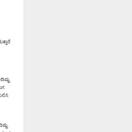
ತ್ತಾರೆ
ಿಷ್ಟು
 ಮಗ
ಖಲಿಸಿ
ಷ್ಟು