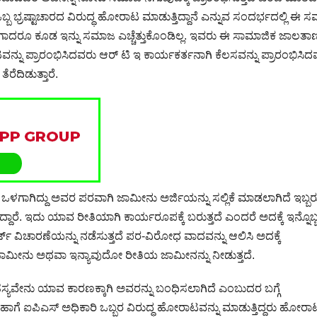
 ಭ್ರಷ್ಟಾಚಾರದ ವಿರುದ್ಧ ಹೋರಾಟ ಮಾಡುತ್ತಿದ್ದಾನೆ ಎನ್ನುವ ಸಂದರ್ಭದಲ್ಲಿ ಈ 
ಒಳಗಾದರೂ ಕೂಡ ಇನ್ನು ಸಮಾಜ ಎಚ್ಚೆತ್ತುಕೊಂಡಿಲ್ಲ. ಇವರು ಈ ಸಾಮಾಜಿಕ ಜಾಲತ
್ನು ಪ್ರಾರಂಭಿಸಿದವರು ಆರ್ ಟಿ ಇ ಕಾರ್ಯಕರ್ತನಾಗಿ ಕೆಲಸವನ್ನು ಪ್ರಾರಂಭಿಸಿದ
ೆದಿಡುತ್ತಾರೆ.
ಗಾಗಿದ್ದು ಅವರ ಪರವಾಗಿ ಜಾಮೀನು ಅರ್ಜಿಯನ್ನು ಸಲ್ಲಿಕೆ ಮಾಡಲಾಗಿದೆ ಇಬ್ಬರ
ಾರೆ. ಇದು ಯಾವ ರೀತಿಯಾಗಿ ಕಾರ್ಯರೂಪಕ್ಕೆ ಬರುತ್ತದೆ ಎಂದರೆ ಅದಕ್ಕೆ ಇನ್ನೊಬ್
ಟ್ ವಿಚಾರಣೆಯನ್ನು ನಡೆಸುತ್ತದೆ ಪರ-ವಿರೋಧ ವಾದವನ್ನು ಆಲಿಸಿ ಅದಕ್ಕೆ
್ಧ ಜಾಮೀನು ಅಥವಾ ಇನ್ಯಾವುದೋ ರೀತಿಯ ಜಾಮೀನನ್ನು ನೀಡುತ್ತದೆ.
್ಯವೇನು ಯಾವ ಕಾರಣಕ್ಕಾಗಿ ಅವರನ್ನು ಬಂಧಿಸಲಾಗಿದೆ ಎಂಬುದರ ಬಗ್ಗೆ
ಹಾಗೆ ಐಪಿಎಸ್ ಅಧಿಕಾರಿ ಒಬ್ಬರ ವಿರುದ್ಧ ಹೋರಾಟವನ್ನು ಮಾಡುತ್ತಿದ್ದರು ಹೋರಾ