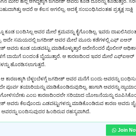
 ಮಗನ ಮೇಲೆ ಹಲ್ಲೆ ಆಗಿದ್ದಕ್ಕಾಗಿ ಜಗದೀಶ್ ಅವರು ಕೂಡ ದೂರನ್ನು ಕೊಡುತ್ತಾರೆ. 
ಿಯಬಹುದಾಗಿತ್ತು ಆದರೆ ಆ ಕೆಲಸ ಆಗಲಿಲ್ಲ. ಅದಕ್ಕೆ ಸಂಬಂಧಿಸಿದಂತಹ ಪ್ರತ್ಯಕ್ಷ ಸಾಕ್ಷಿ
ೂ ಕೂಡ ಬಂದಿಸಿಲ್ಲ ಅವರ ಮೇಲೆ ಕ್ರಮವನ್ನು ಕೈಗೊಂಡಿಲ್ಲ. ಇವರು ದಾಖಲಿಸಿದ
್ಲ. ಅದೇ ಸಮಯದಲ್ಲಿ ಜಗದೀಶ್ ಅವರ ಮೇಲೆ ಮೂರು ಕಡೆಗಳಲ್ಲಿ ಎಫ್ ಐಆರ್
ಶ್ ಅವರು ಕೂಡ ಯಡವಟ್ಟು ಮಾಡಿಕೊಳ್ಳುತ್ತಾರೆ ಅದೇನೆಂದರೆ ಪೊಲೀಸ್ ಅಧಿಕಾ
ಗೆ ಬಾಯಿಗೆ ಬಂದಂತೆ ಬೈಯುತ್ತಾರೆ. ಆ ಕಾರಣದಿಂದ ಇವರ ಮೇಲೆ ಎಫ್ಐಆರ್
ಗಳನ್ನು ಹೊರಡಿಸಲಾಗುತ್ತದೆ.
ಾರಣಕ್ಕಾಗಿ ಬೆಳ್ಳಂಬೆಳಗ್ಗೆ ಜಗದೀಶ್ ಅವರ ಮನೆಗೆ ಬಂದು ಅವರನ್ನು ಬಂಧಿಸುತ್
ಪೂರ್ವ ತಯಾರಿಯನ್ನು ಮಾಡಿಕೊಂಡಿರುವುದಿಲ್ಲ. ಹಾಗಾಗಿ ಅವರನ್ನು ನ್ಯಾಯಾ
ುಗೋಳಿಸಬೇಕು ಎಂಬ ಕಾರಣದಿಂದಲೇ ಸರಿಯಾದ ಯೋಜನೆಯನ್ನು ರೂಪಿಸಿಕೊ
 ಜಗದೀಶ್ ಅವರು ಕೆಲವೊಂದು ಎಡವಟ್ಟುಗಳನ್ನು ಮಾಡಿಕೊಂಡಿರುವ ಕಾರಣ ಅವರು ಜೈಲ
ಅವರನ್ನು ಬಂದಿಸುವುದರ ಹಿಂದಿರುವ ರಹಸ್ಯವಾಗಿದೆ.
Join N