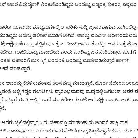
್ ಅವರ ವಿರುದ್ಧವಾಗಿ ನಿಂತುಕೊಂಡಿದ್ದರು ಒಂದಷ್ಟು ಷಡ್ಯಂತ್ರ ಕುತಂತ್ರ ಎಲ್ಲವೂ
ಕಾರಣ ಯಾವುದೇ ಮಾಧ್ಯಮಗಳಲ್ಲಿ ಆ ಕುರಿತು ಸುದ್ದಿ ಪ್ರಸಾರವಾಗುವ ಹಾಗಿರಲಿಲ್ಲ
ಮಾಡಿದ್ದರು ಅದನ್ನು ಡಿಲೀಟ್ ಮಾಡಿಸಲಾಗಿದೆ. ಅವತ್ತು ಐಪಿಎಸ್ ಅಧಿಕಾರಿಯವರು
ಕೆ ಆಕ್ಷೇಪಣೆಯನ್ನು ಸಲ್ಲಿಸುವುದಕ್ಕೆ ಜಗದೀಶ್ ಅವರು ಕೋರ್ಟ್ನ ಆವರಣಕ್ಕೆ ಹೋಗು
ಹಾಕಿಸಬೇಕು ಗಲಾಟೆಯನ್ನು ಮಾಡಬೇಕು ಎಂದು ಒಂದಿಷ್ಟು ಜನ ಸೇರಿರುತ್ತಾರೆ. ಜೊತೆಗೆ
ವಕೀಲರಿಗೆ ಮನಸ್ಸಿಗೆ ಬಂದಂತೆ ಒಂದಿಷ್ಟು ಮಾತನಾಡಿರುತ್ತಾರೆ ಹಾಗಾಗಿ
ೆ ಮಾಡುತ್ತಾರೆ.
ು ಜನ ಅವರನ್ನು ಕೆರಳಿಸುವಂತಹ ಕೆಲಸವನ್ನು ಮಾಡುತ್ತಾರೆ. ಹೊರಗಡೆಯಿಂದಲೇ ಒಂದ
 ಎನ್ನುವಂತೆ ಅಲ್ಲಿ ಗದ್ದಲ ಗಲಾಟೆಗಳು ಪ್ರಾರಂಭವಾದವು ಮಧ್ಯದಲ್ಲಿ ಜಗದೀಶ್ ಅವರ
ುತ್ತಾರೆ ಒಟ್ಟಾರೆಯಾಗಿ ಅಲ್ಲಿ ಗಲಾಟೆ ಮಾಡಬೇಕು ಗಲಾಟೆ ಆದ ತಕ್ಷಣ ಎಫ್ಐಆರ್ ದಾ
ದೆ.
ು ಜೈಲಿನಲ್ಲಿದ್ದಾಗ ಏನು ಬೇಕಾದ್ರೂ ಮಾಡಬಹುದು ಅಂದರೆ ಸಾಕ್ಷಿ ನಾಶ
ಟ್ ಮಾಡುವುದು ಆ ಮೂಲಕ ಅವರ ವೇದಿಕೆಯನ್ನು ಕಿತ್ತುಕೊಳ್ಳಬೇಕು ಎಂದು ಒಂದಿ