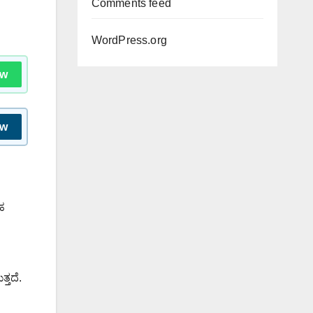
Comments feed
WordPress.org
ow
ow
ಹ
್ತದೆ.