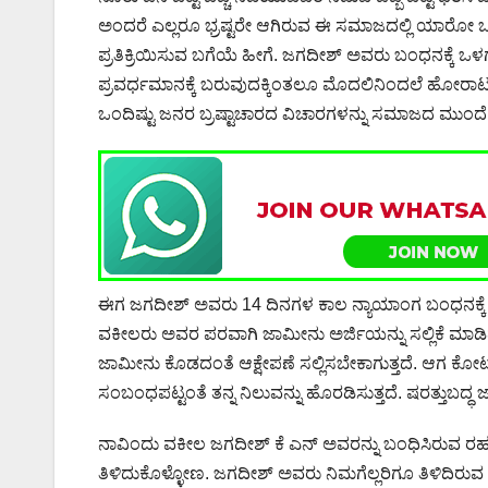
ಅಂದರೆ ಎಲ್ಲರೂ ಭ್ರಷ್ಟರೇ ಆಗಿರುವ ಈ ಸಮಾಜದಲ್ಲಿ ಯಾರೋ ಒಬ್ಬ
ಪ್ರತಿಕ್ರಿಯಿಸುವ ಬಗೆಯೆ ಹೀಗೆ. ಜಗದೀಶ್ ಅವರು ಬಂಧನಕ್ಕೆ 
ಪ್ರವರ್ಧಮಾನಕ್ಕೆ ಬರುವುದಕ್ಕಿಂತಲೂ ಮೊದಲಿನಿಂದಲೆ ಹೋರಾಟವನ
ಒಂದಿಷ್ಟು ಜನರ ಬ್ರಷ್ಟಾಚಾರದ ವಿಚಾರಗಳನ್ನು ಸಮಾಜದ ಮುಂದೆ ತೆರ
ಈಗ ಜಗದೀಶ್ ಅವರು 14 ದಿನಗಳ ಕಾಲ ನ್ಯಾಯಾಂಗ ಬಂಧನಕ್ಕೆ ಒಳ
ವಕೀಲರು ಅವರ ಪರವಾಗಿ ಜಾಮೀನು ಅರ್ಜಿಯನ್ನು ಸಲ್ಲಿಕೆ ಮಾಡಿದ್ದ
ಜಾಮೀನು ಕೊಡದಂತೆ ಆಕ್ಷೇಪಣೆ ಸಲ್ಲಿಸಬೇಕಾಗುತ್ತದೆ. ಆಗ ಕೋರ್
ಸಂಬಂಧಪಟ್ಟಂತೆ ತನ್ನ ನಿಲುವನ್ನು ಹೊರಡಿಸುತ್ತದೆ. ಷರತ್ತುಬದ
ನಾವಿಂದು ವಕೀಲ ಜಗದೀಶ್ ಕೆ ಎನ್ ಅವರನ್ನು ಬಂಧಿಸಿರುವ ರಹಸ
ತಿಳಿದುಕೊಳ್ಳೋಣ. ಜಗದೀಶ್ ಅವರು ನಿಮಗೆಲ್ಲರಿಗೂ ತಿಳಿದಿರುವ 