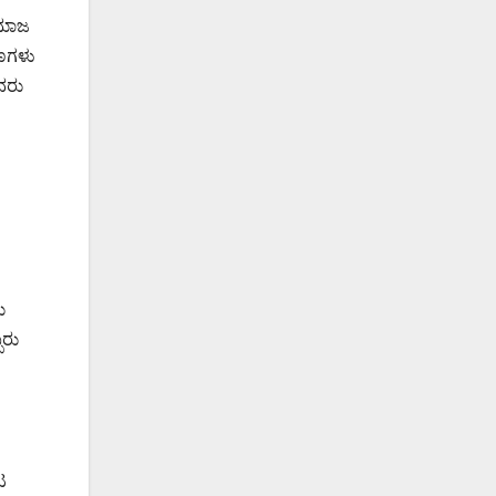
ಸಮಾಜ
ಾಣಗಳು
ವರು
ು
ಬರು
ಟ