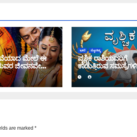
ಇತರೆ
ಜ್ಯೋತಿಷ್ಯ
ವೆಯಾದ ಮೇಲೆ ಈ
ವೃಶ್ಚಿಕ ರಾಶಿಯವರಿಗೆ
ಯವರ ಜೀವನವೇ
ಕಾಡುತ್ತಿರುವ ಸಮಸ್ಯೆಗಳಿ
ರ್ಣ ಬದಲಾಗಲಿದೆ
ಉತ್ತರ ಸಿಗುತ್ತಾ ಈ ನವ
ತಿಂಗಳಲ್ಲಿ?
elds are marked
*