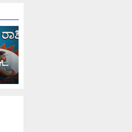
ಗೆ
ೆಂಬರ್