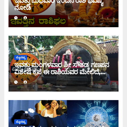
ಇವತ್ತು ಬುಧವಾರ ಇಂದಿನ ರಾಶಿ ಭವಿಷ್ಯ
ನೋಡಿ
ಜ್ಯೋತಿಷ್ಯ
ಇವತ್ತು ಮಂಗಳವಾರ ಶ್ರೀ ಸೌತಡ್ಕ ಗಣಪನ
ವಿಶೇಷ ಕೃಪೆ ಈ ರಾಶಿಯವರ ಮೇಲಿದೆ,
ಇಂದಿನ ರಾಶಿ ಭವಿಷ್ಯ ತಿಳಿಯಿರಿ
ಜ್ಯೋತಿಷ್ಯ