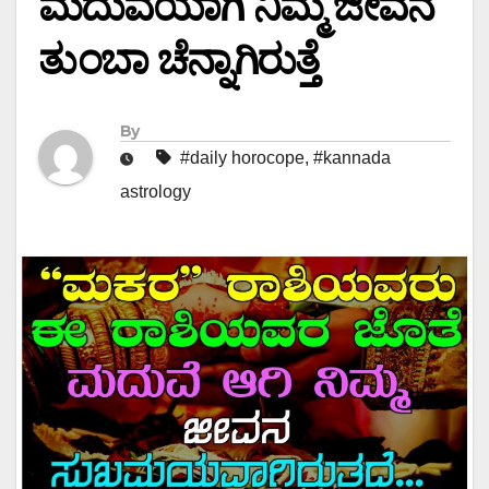
ಮದುವೆಯಾಗಿ ನಿಮ್ಮ ಜೀವನ
ತುಂಬಾ ಚೆನ್ನಾಗಿರುತ್ತೆ
By
#daily horocope
,
#kannada
astrology