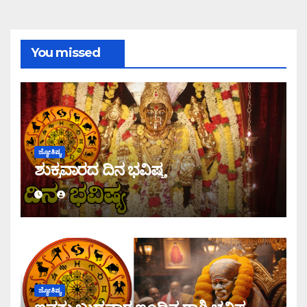
You missed
ಜ್ಯೋತಿಷ್ಯ
ಶುಕ್ರವಾರದ ದಿನ ಭವಿಷ್ಯ
ಜ್ಯೋತಿಷ್ಯ