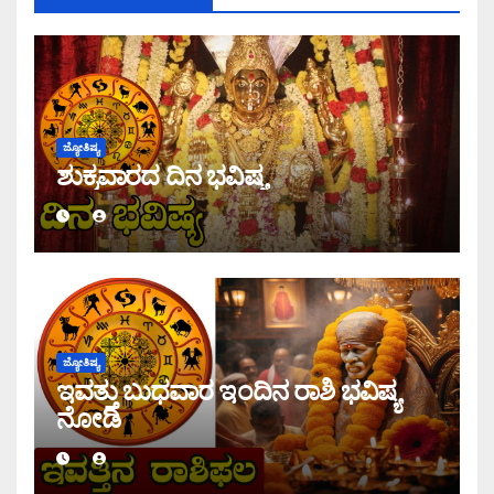
ಜ್ಯೋತಿಷ್ಯ
ಶುಕ್ರವಾರದ ದಿನ ಭವಿಷ್ಯ
ಜ್ಯೋತಿಷ್ಯ
ಇವತ್ತು ಬುಧವಾರ ಇಂದಿನ ರಾಶಿ ಭವಿಷ್ಯ
ನೋಡಿ