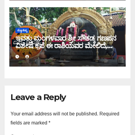
ಜ್ಯೋತಿಷ್ಯ
ಇವತ್ತು ಮಂಗಳವಾರ ಶ್ರೀ ಸೌತಡ್ಕ ಗಣಪನ
ವಿಶೇಷ ಕೃಪೆ ಈ ರಾಶಿಯವರ ಮೇಲಿದೆ,
ಇಂದಿನ ರಾಶಿ ಭವಿಷ್ಯ ತಿಳಿಯಿರಿ
Leave a Reply
Your email address will not be published.
Required
fields are marked
*