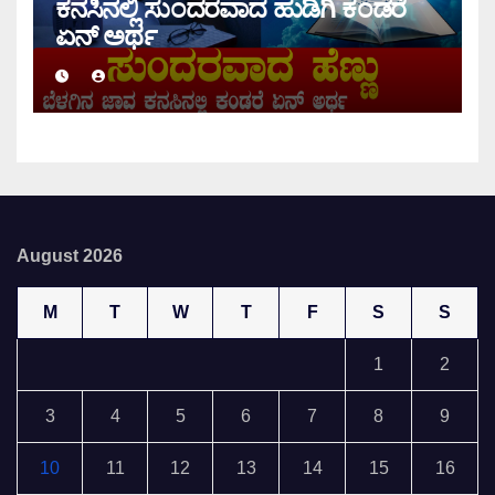
ಕನಸಿನಲ್ಲಿ ಸುಂದರವಾದ ಹುಡಿಗಿ ಕಂಡರೆ
ಏನ್ ಅರ್ಥ
August 2026
M
T
W
T
F
S
S
1
2
3
4
5
6
7
8
9
10
11
12
13
14
15
16