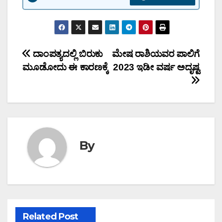
Post
ದಾಂಪತ್ಯದಲ್ಲಿ ಬಿರುಕು
ಮೇಷ ರಾಶಿಯವರ ಪಾಲಿಗೆ
ಮೂಡೋದು ಈ ಕಾರಣಕ್ಕೆ
2023 ಇಡೀ ವರ್ಷ ಅದೃಷ್ಟ
navigation
By
Related Post