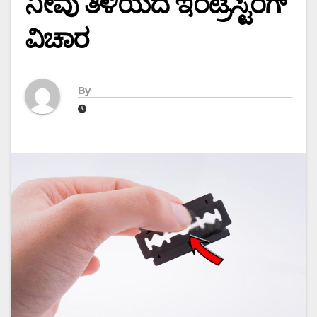
ನೀವು ತಿಳಿಯದ ಇಂಟ್ರೆಸ್ಟಿಂಗ್
ವಿಚಾರ
By