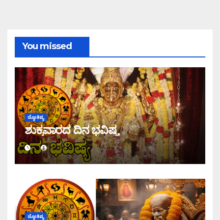
You missed
ಜ್ಯೋತಿಷ್ಯ
ಶುಕ್ರವಾರದ ದಿನ ಭವಿಷ್ಯ
ಜ್ಯೋತಿಷ್ಯ