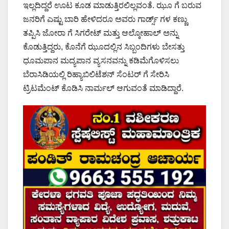
ಇಲ್ಲದಿದ್ದರೆ ಊಟ ಕೂಡ ಮಾಡುತ್ತಿರಲಿಲ್ಲವಂತೆ. ಝೂ ಗೆ ಬರುವ
ಜನರಿಗೆ ಎಷ್ಟು ಬಾರಿ ಹೇಳಿದರೂ ಅವರು ಗಾರ್ಡ್ಸ್ ಗಳ ಕಣ್ಣು
ತಪ್ಪಿಸಿ ಜೋರಾ ಗೆ ಸಿಗರೇಟ್ ಮತ್ತು ಆಲ್ಕೋಹಾಲ್ ಅನ್ನು
ಕೊಡುತ್ತಿದ್ದರು, ಕೊನೆಗೆ ಝೂದಲ್ಲಿನ ಸಿಬ್ಬಂದಿಗಳು ಬೇಸತ್ತು
ಧೂಮಪಾನ ಮದ್ಯಪಾನ ವ್ಯಸನವನ್ನು ಕಡಿಮೆಗೊಳಿಸಲು
ಬೆರಾಸಿಡಿಯಲ್ಲಿ ರಿಹ್ಯಾಬಿಲಿಟೆಶನ್ ಸೆಂಟರ್ ಗೆ ಸೇರಿಸಿ
ಟ್ರಿಟಮೆಂಟ್ ಕೊಡಿಸಿ ನಾರ್ಮಲ್ ಆಗುವಂತೆ ಮಾಡಿದ್ದಾರೆ.