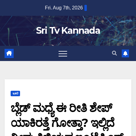
Skip
Fri. Aug 7th, 2026
to
content
Sri Tv Kannada
ಇತರೆ
ಬ್ಲೆಡ್ ಮಧ್ಯೆ ಈ ರೀತಿ ಶೇಪ್
ಯಾಕಿರತ್ತೆ ಗೋತ್ತಾ? ಇಲ್ಲಿದೆ