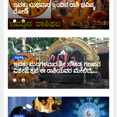
ಇವತ್ತು ಬುಧವಾರ ಇಂದಿನ ರಾಶಿ ಭವಿಷ್ಯ
ನೋಡಿ
ಜ್ಯೋತಿಷ್ಯ
ಇವತ್ತು ಮಂಗಳವಾರ ಶ್ರೀ ಸೌತಡ್ಕ ಗಣಪನ
ವಿಶೇಷ ಕೃಪೆ ಈ ರಾಶಿಯವರ ಮೇಲಿದೆ,
ಇಂದಿನ ರಾಶಿ ಭವಿಷ್ಯ ತಿಳಿಯಿರಿ
ಜ್ಯೋತಿಷ್ಯ