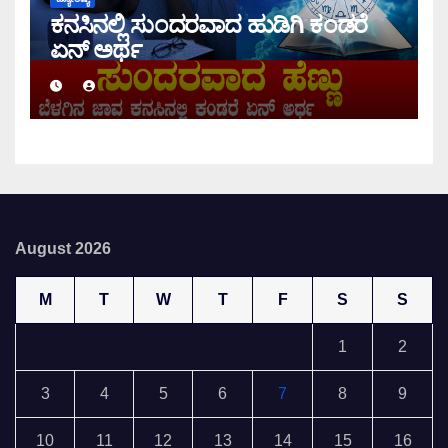
ಕನಸಿನಲ್ಲಿ ಸುಂದರವಾದ ಹುಡಿಗಿ ಕಂಡರೆ
ಏನ್ ಅರ್ಥ
August 2026
M
T
W
T
F
S
S
1
2
3
4
5
6
7
8
9
10
11
12
13
14
15
16