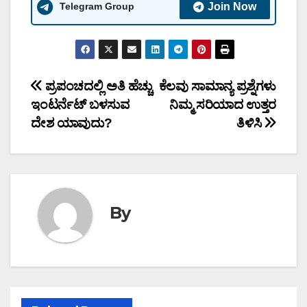
Telegram Group
Join Now
Post
ಪ್ರಪಂಚದಲ್ಲಿ ಅತಿ ಹೆಚ್ಚು
ಕೆಲವು ಸಾಮಾನ್ಯ ಪ್ರಶ್ನೆಗಳು
ಇಂಟರ್ನೆಟ್ ಬಳಸುವ
ನಿಮ್ಮ ಸರಿಯಾದ ಉತ್ತರ
navigation
ದೇಶ ಯಾವುದು?
ತಿಳಿಸಿ
By