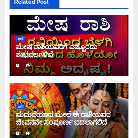
Related Post
ಇತರೆ
ಮೇಷ ರಾಶಿಯವರಿಗೆ ಎಷ್ಟೊಂದು
ಶುಭಫಲಗಳಿವೆ
ಇತರೆ
ಮದುವೆಯಾದ ಮೇಲೆ ಈ ರಾಶಿಯವರ
ಜೀವನವೇ ಸಂಪೂರ್ಣ ಬದಲಾಗಲಿದೆ